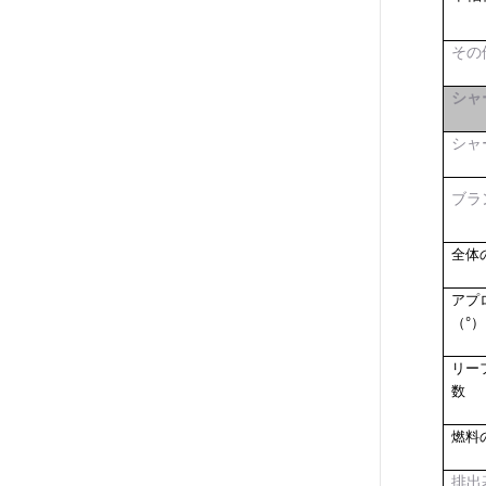
その
シャ
シャ
ブラ
全体
アプ
（°）
リー
数
燃料
排出