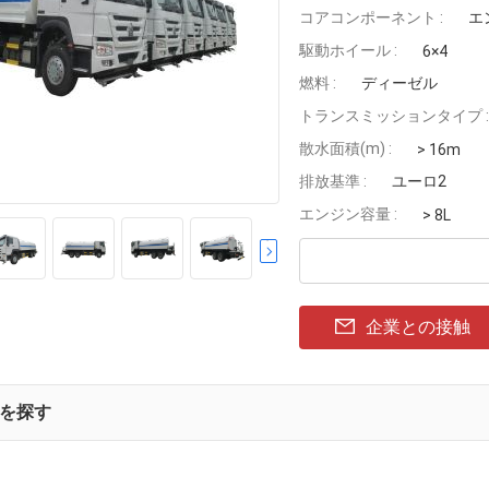
コアコンポーネント :
エ
駆動ホイール :
6×4
燃料 :
ディーゼル
トランスミッションタイプ :
散水面積(m) :
> 16m
排放基準 :
ユーロ2
エンジン容量 :
> 8L
企業との接触
を探す