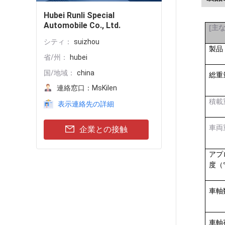
Hubei Runli Special
Automobile Co., Ltd.
[
主
シティ：
suizhou
製品
省/州：
hubei
国/地域：
china
総重
連絡窓口：
MsKilen
積載
表示連絡先の詳細
車両
企業との接触
アプ
度（
車軸
車軸