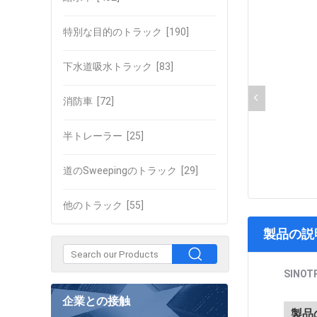
特別な目的のトラック
[190]
下水道吸水トラック
[83]
消防車
[72]
半トレーラー
[25]
道のSweepingのトラック
[29]
他のトラック
[55]
製品の説
SINO
企業との接触
製品