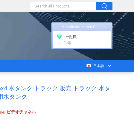
Manufacturer from China
正会員
2 年
日本語
O 6x4 水タンク トラック 販売 トラック 水タ
用水タンク
ビデオチャネル