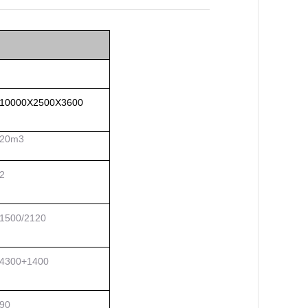
10000X2500X3600
20
m3
2
1
500
/
2120
4300+1400
90