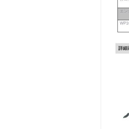
エン
WP1
詳細