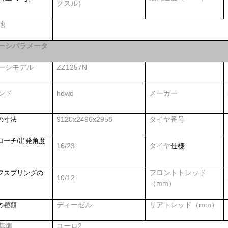
クスル）
他
ーシパラメータ
ーシモデル
ZZ1257
N
ンド
howo
メーカー
9120x2496x2958
タイヤ番号
の寸法
ローチ/出発角度
16/23
タイヤ
仕様
フロントトレッド
フスプリングの
10
/
12
（mm）
ディーゼル
リアトレッド（mm）
の種類
基準
ユーロ2