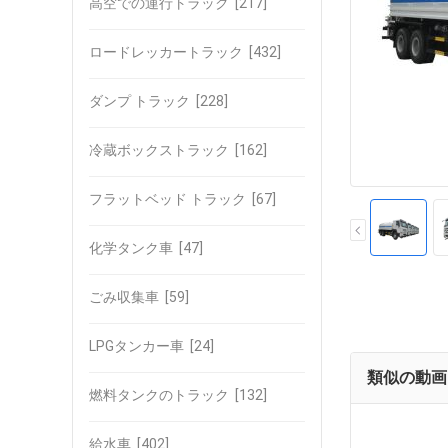
高空での運行トラック
[217]
ロードレッカートラック
[432]
ダンプ トラック
[228]
冷蔵ボックストラック
[162]
フラットベッド トラック
[67]
化学タンク車
[47]
ごみ収集車
[59]
LPGタンカー車
[24]
類似の動画
燃料タンクのトラック
[132]
給水車
[402]