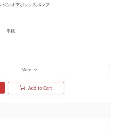
ンジン,ギアボックス,ポンプ
手帳
More
Add to Cart