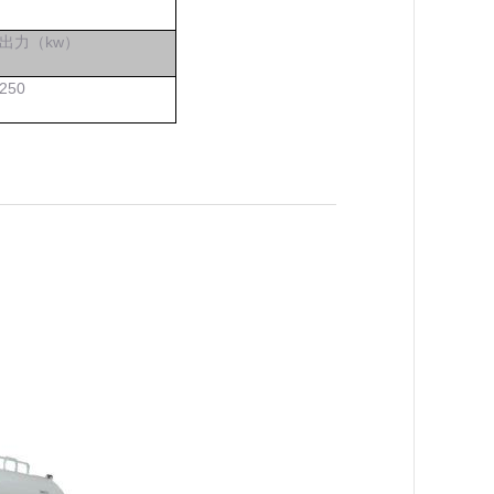
出力（kw）
2
50