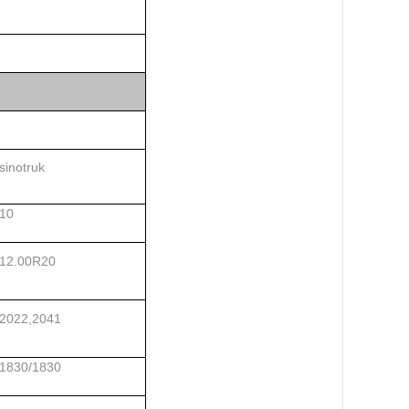
sinotruk
10
1
2
.00R20
2022,2041
1
830/1830