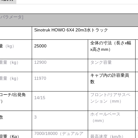
なパラメータ
]
Sinotruk HOWO 6X4 20m3
水トラック
全体の寸法（長さx幅
量
（kg）
25000
x高さmm）
重量（kg）
12900
タンク容量
キャブ内の許容乗員
重量（kg）
11970
数
ローチ/出発角
フロント/リアサスペ
14
/
15
°）
ンション（mm）
ホイールベース
数
3
（mm）
7000/18000（デュアルア
荷重（Kg）
最高速度（km/h）