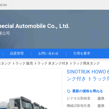
ister
pecial Automobile Co., Ltd.
限公司
品質管理
お問い合わせ
引用を要求
 6x4 水タンク トラック 販売 トラック 水タンク付き トラック用水タンク
SINOTRUK HOW
ンク付き トラック
最新の価格を尋ねる
ビデオ出勤検査 :
提供
機械試験報告書 :
提供