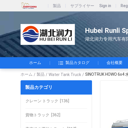
製品
サプライヤー
Sign in
Reg
Hubei Runli S
湖北润力专用汽车有
ホーム
製品カタログ
会社概要
ホーム
製品
SINOTRUK HOWO
/
/
Water Tank Truck
/
製品カテゴリ
クレーン トラック
[136]
貨物トラック
[362]