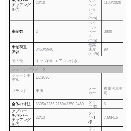
チ/デパー
サス
20/10
1180/20
20
チャアング
ペン
ル(°)
ショ
ン
(mm)
ホイ
ール
車軸数
2
ベー
3800
ス
(mm)
最高
車軸荷重
3
46
0/
594
0
速度
9
0
(Kg)
(km/h)
その他
キャブ内にエアコン付き。
シャーシパラメータ
シャーシモ
EQ1090
デル
メー
東風汽車有限公
ブランド
東風
カー
司
タイ
全体の寸法
6695×2285,2180×2350,2480
6
ヤ 数
アプロー
タイ
チ/デパー
22/13
ヤ
仕
7.50
R
16
チャアング
様
ル(°)
フロ