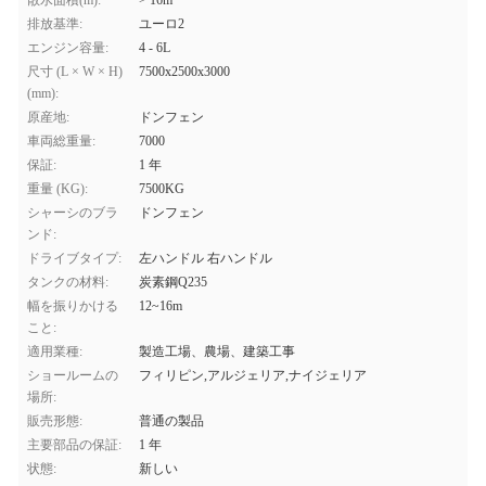
散水面積(m):
> 16m
排放基準:
ユーロ2
エンジン容量:
4 - 6L
尺寸 (L × W × H)
7500x2500x3000
(mm):
原産地:
ドンフェン
車両総重量:
7000
保証:
1 年
重量 (KG):
7500KG
シャーシのブラ
ドンフェン
ンド:
ドライブタイプ:
左ハンドル 右ハンドル
タンクの材料:
炭素鋼Q235
幅を振りかける
12~16m
こと:
適用業種:
製造工場、農場、建築工事
ショールームの
フィリピン,アルジェリア,ナイジェリア
場所:
販売形態:
普通の製品
主要部品の保証:
1 年
状態:
新しい