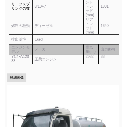
ント
リーフスプ
8/10+7
トレ
1831
リングの数
ッド
(mm)
リア
トレ
燃料の種類
ディーゼル
1640
ッド
(mm)
排出基準
EuroIII
エンジンモ
排気
メーカー
出力(kw)
デル
量(ml)
YC4FA120-
2982
88
玉柴エンジン
33
詳細画像