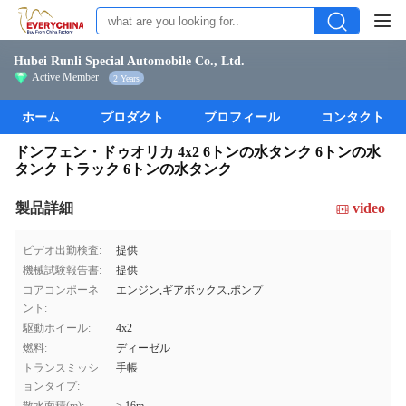
Hubei Runli Special Automobile Co., Ltd.
Active Member
2 Years
ホーム
プロダクト
プロフィール
コンタクト
ドンフェン・ドゥオリカ 4x2 6トンの水タンク 6トンの水
タンク トラック 6トンの水タンク
製品詳細
video
ビデオ出勤検査:
提供
機械試験報告書:
提供
コアコンポーネ
エンジン,ギアボックス,ポンプ
ント:
駆動ホイール:
4x2
燃料:
ディーゼル
トランスミッシ
手帳
ョンタイプ: