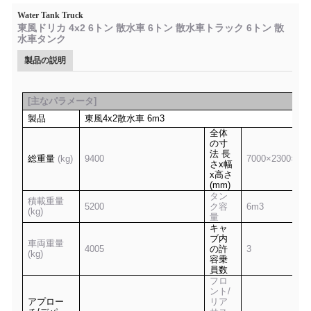
Water Tank Truck
東風ドリカ 4x2 6トン 散水車 6トン 散水車トラック 6トン 散
水車タンク
製品の説明
[
主なパラメータ
]
製品
東風
4x2
散水車
6m3
全体
の寸
法 長
総重量
(kg)
9400
7
0
00×2300×2
75
さx幅
x高さ
(mm)
タン
積載重量
5
2
00
ク容
6m3
(kg)
量
キャ
ブ内
車両重量
4
0
05
の許
3
(kg)
容乗
員数
フロ
ント/
アプロー
リア