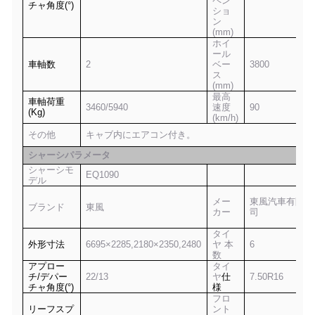
ペン
チャ角度(°)
ショ
ン
(mm)
ホイ
ール
車軸数
2
ベー
3800
ス
(mm)
最高
車軸荷重
3
46
0/
594
0
速度
9
0
(Kg)
(km/h)
その他
キャブ内にエアコン付き。
シャーシパラメータ
シャーシモ
EQ1090
デル
メー
東風汽車有限公
ブランド
東風
カー
司
タイ
外形寸法
6695×2285,2180×2350,2480
ヤ 本
6
数
アプロー
タイ
チ/デパー
22/13
ヤ
仕
7.50
R
16
チャ角度(°)
様
フロ
リーフスプ
ント