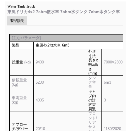
Water Tank Truck
東風ドリカ4x2 7cbm散水車 7cbm水タンク 7cbm水タンク車
製品説明
[
主なパラメータ
]
製品
東風
4x2
散水車
6m3
外形
寸法
長さx
総重量
(kg)
9400
7
0
00×2300×2
75
幅x高
さ
(mm)
タン
積載重量
5
2
00
ク容
6m3
(kg)
量
キャ
ブ内
車両重量
4
0
05
の許
3
(kg)
容乗
員数
フロ
ント/
リア
アプロー
サス
チ/デパー
20/10
1180/20
20