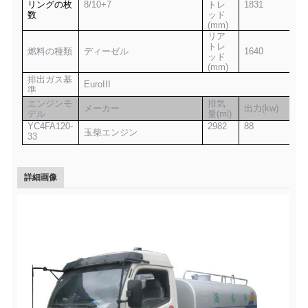
リングの枚
8/10+7
トレ
1831
数
ッド
(mm)
リア
トレ
燃料の種類
ディーゼル
1640
ッド
(mm)
排出ガス基
EuroIII
準
エンジンモ
排気
メーカー
出力(kw)
デル
量(ml)
YC4FA120-
2982
88
玉柴エンジン
33
詳細画像