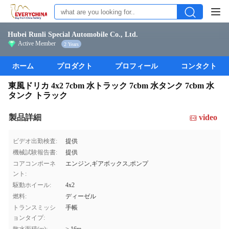
Hubei Runli Special Automobile Co., Ltd.
Active Member
2 Years
ホーム
プロダクト
プロフィール
コンタクト
東風ドリカ 4x2 7cbm 水トラック 7cbm 水タンク 7cbm 水
タンク トラック
製品詳細
video
ビデオ出勤検査:
提供
機械試験報告書:
提供
コアコンポーネ
エンジン,ギアボックス,ポンプ
ント:
駆動ホイール:
4x2
燃料:
ディーゼル
トランスミッシ
手帳
ョンタイプ: