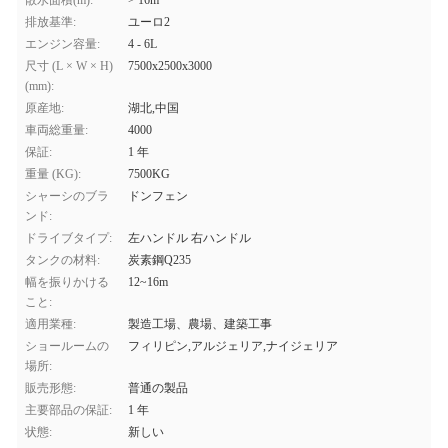
散水面積(m):
> 16m
排放基準:
ユーロ2
エンジン容量:
4 - 6L
尺寸 (L × W × H)
7500x2500x3000
(mm):
原産地:
湖北,中国
車両総重量:
4000
保証:
1 年
重量 (KG):
7500KG
シャーシのブラ
ドンフェン
ンド:
ドライブタイプ:
左ハンドル 右ハンドル
タンクの材料:
炭素鋼Q235
幅を振りかける
12~16m
こと:
適用業種:
製造工場、農場、建築工事
ショールームの
フィリピン,アルジェリア,ナイジェリア
場所:
販売形態:
普通の製品
主要部品の保証:
1 年
状態:
新しい