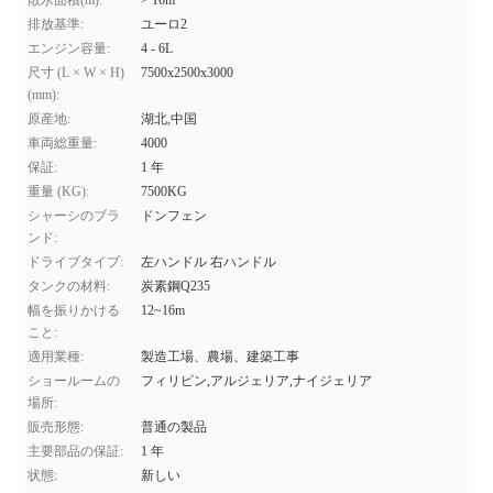
散水面積(m):
> 16m
排放基準:
ユーロ2
エンジン容量:
4 - 6L
尺寸 (L × W × H)
7500x2500x3000
(mm):
原産地:
湖北,中国
車両総重量:
4000
保証:
1 年
重量 (KG):
7500KG
シャーシのブラ
ドンフェン
ンド:
ドライブタイプ:
左ハンドル 右ハンドル
タンクの材料:
炭素鋼Q235
幅を振りかける
12~16m
こと:
適用業種:
製造工場、農場、建築工事
ショールームの
フィリピン,アルジェリア,ナイジェリア
場所:
販売形態:
普通の製品
主要部品の保証:
1 年
状態:
新しい