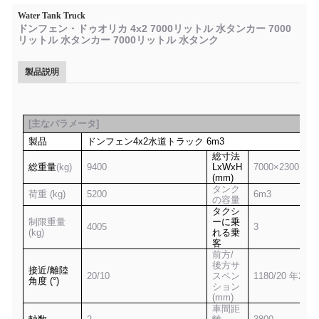
Water Tank Truck
ドンフェン・ドゥオリカ 4x2 7000リットル 水タンカー 7000
リットル 水タンカー 7000リットル 水タンク
製品説明
[
主なパラメータ
]
製品
ドンフェン
4x2
水道トラック
6m3
総寸法
総重量
(kg)
9400
LxWxH
7
0
00×2300×2
7
(mm)
タンク
荷重 (kg)
5
2
00
6m3
の容量
タクシ
制限重量
ーに乗
4
0
05
3
(kg)
れる乗
客
前方/
後方サ
接近/離陸
20/10
スペン
1180/20 年
20
角度 (°)
ション
(mm)
車間距