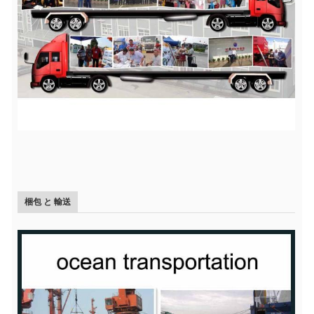
梱包 と 輸送