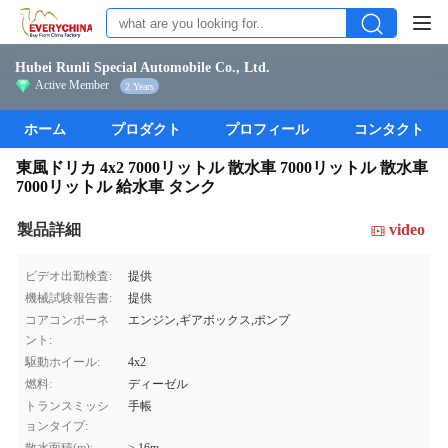
Hubei Runli Special Automobile Co., Ltd.
Active Member
2 Years
ホーム
プロダクト
プロフィール
コンタクト
東風ドリカ 4x2 7000リットル 散水車 7000リットル 散水車
7000リットル 給水車 タンク
製品詳細
video
ビデオ出勤検査:
提供
機械試験報告書:
提供
コアコンポーネ
エンジン,ギアボックス,ポンプ
ント:
駆動ホイール:
4x2
燃料:
ディーゼル
トランスミッシ
手帳
ョンタイプ: