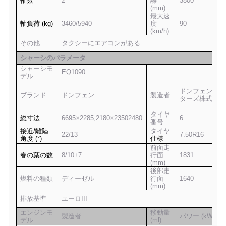
軸数
2
離
3800
(mm)
最大速
軸負荷 (kg)
3
46
0/
594
0
度
9
0
(km/h)
その他
タクシーにエアコンがある
シャーシのパラメータ
シャーシモ
EQ1090
デル
ドンフェンモー
ブランド
ドンフェン
製造者
ターズ株式会社
タイヤ
総寸法
6695×2285,2180×23502480
6
番号
接近/離陸
タイヤ
22/13
7.50
R
16
角度 (°)
仕様
前面走
春の葉の数
8/10+7
行面
1831
(mm)
後部走
燃料の種類
ディーゼル
行面
1640
(mm)
排放基準
ユーロIII
エンジンモ
移動量
製造者
パワー (kW)
デル
(ml)