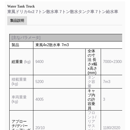
Water Tank Truck
東風ドリカ4x2 7トン散水車 7トン散水タンク車 7トン給水車
製品説明
[
主なパラメータ
]
製品
東風
4x2
散水車
7
m3
全体
の寸
法 長
総重量
(kg)
9400
7
0
00×2300×2
75
さx幅
x高さ
(mm)
タン
積載重量
5
2
00
ク容
7m3
(kg)
量
キャ
ブ内
車両重量
4
0
05
の許
3
(kg)
容乗
員
フロ
ント/
アプロー
リア
チ/デパー
サス
20/10
1180/20
20