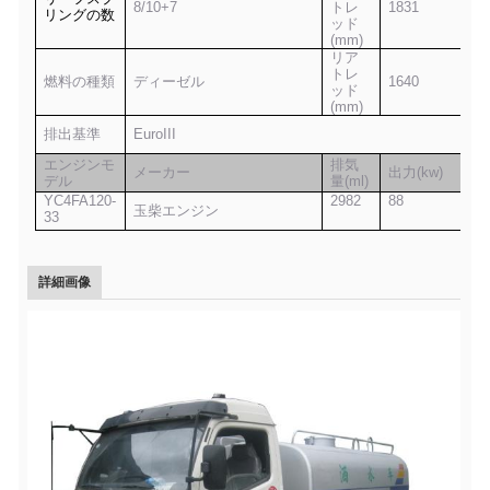
8/10+7
トレ
1831
リングの数
ッド
(mm)
リア
トレ
燃料の種類
ディーゼル
1640
ッド
(mm)
排出基準
EuroIII
エンジンモ
排気
メーカー
出力(kw)
デル
量(ml)
YC4FA120-
2982
88
玉柴エンジン
33
詳細画像