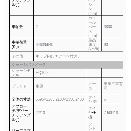
チャアング
ペン
ル(°)
ショ
ン
(mm)
ホイ
ール
車軸数
2
ベー
3800
ス
(mm)
最高
車軸荷重
3
46
0/
594
0
速度
9
0
(Kg)
(km/h)
その他
キャブ内にエアコン付き。
シャーシパラメータ
シャーシモ
EQ1090
デル
メー
東風汽車有限公
ブランド
東風
カー
司
タイ
全体の寸法
6695×2285,2180×2350,2480
6
ヤ 数
アプロー
タイ
チ/デパー
22/13
ヤ
仕
7.50
R
16
チャアング
様
ル(°)
フロ
ント
リーフスプ