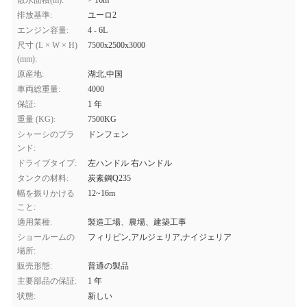
散水面積(m):
> 16m
排放基準:
ユーロ2
エンジン容量:
4 - 6L
尺寸 (L × W × H)
7500x2500x3000
(mm):
原産地:
湖北,中国
車両総重量:
4000
保証:
1 年
重量 (KG):
7500KG
シャーシのブラ
ドンフェン
ンド:
ドライブタイプ:
左ハンドル 右ハンドル
タンクの材料:
炭素鋼Q235
幅を振りかける
12~16m
こと:
適用業種:
製造工場、農場、建築工事
ショールームの
フィリピン,アルジェリア,ナイジェリア
場所:
販売形態:
普通の製品
主要部品の保証:
1 年
状態:
新しい