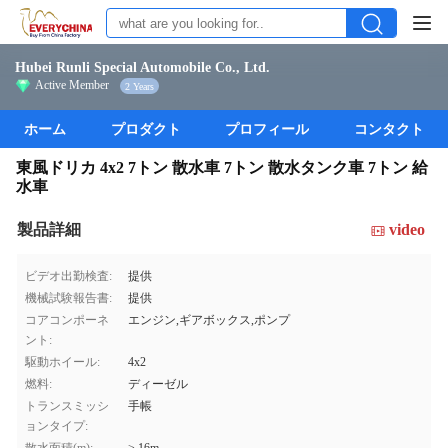
Hubei Runli Special Automobile Co., Ltd.
Active Member
2 Years
ホーム
プロダクト
プロフィール
コンタクト
東風ドリカ 4x2 7トン 散水車 7トン 散水タンク車 7トン 給
水車
製品詳細
video
ビデオ出勤検査:
提供
機械試験報告書:
提供
コアコンポーネ
エンジン,ギアボックス,ポンプ
ント:
駆動ホイール:
4x2
燃料:
ディーゼル
トランスミッシ
手帳
ョンタイプ: