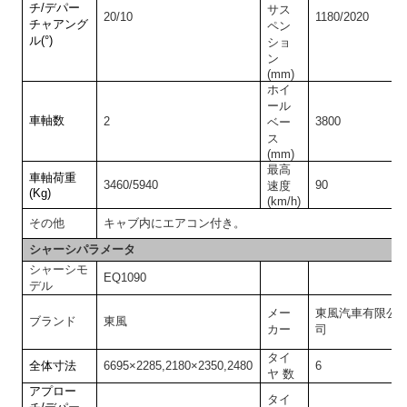
チ/デパー
サス
20/10
1180/20
20
チャアング
ペン
ル(°)
ショ
ン
(mm)
ホイ
ール
車軸数
2
3800
ベー
ス
(mm)
最高
車軸荷重
3
46
0/
594
0
9
0
速度
(Kg)
(km/h)
その他
キャブ内にエアコン付き。
シャーシパラメータ
シャーシモ
EQ1090
デル
メー
東風汽車有限公
ブランド
東風
カー
司
タイ
全体寸法
6695×2285,2180×2350,2480
6
ヤ 数
アプロー
タイ