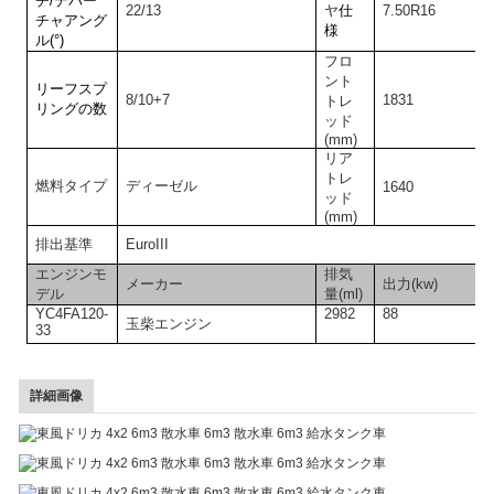
チ/デパー
22/13
ヤ
仕
7.50
R
16
チャアング
様
ル(°)
フロ
ント
リーフスプ
8/10+7
1831
トレ
リングの数
ッド
(mm)
リア
トレ
燃料タイプ
ディーゼル
1640
ッド
(mm)
排出基準
EuroIII
エンジンモ
排気
メーカー
出力(kw)
デル
量(ml)
YC4FA120-
2982
88
玉柴エンジン
33
詳細画像