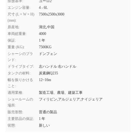
排放基準:
ユーロ2
エンジン容量:
4 - 6L
尺寸 (L × W × H)
7500x2500x3000
(mm):
原産地:
湖北,中国
車両総重量:
4000
保証:
1 年
重量 (KG):
7500KG
シャーシのブラ
ドンフェン
ンド:
ドライブタイプ:
左ハンドル 右ハンドル
タンクの材料:
炭素鋼Q235
幅を振りかける
12~16m
こと:
適用業種:
製造工場、農場、建築工事
ショールームの
フィリピン,アルジェリア,ナイジェリア
場所:
販売形態:
普通の製品
主要部品の保証:
1 年
状態:
新しい