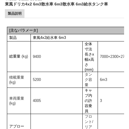
東風ドリカ4x2 6m3散水車 6m3散水車 6m3給水タンク車
製品説明
[
主なパラメータ
]
製品
東風
4x2
給水車
6m3
全体
寸法
長さx
総重量
(kg)
9400
7
0
00×2300×2
75
0
幅x高
さ
(mm)
タン
積載重量
5
2
00
ク容
6m3
(kg)
量
キャ
ブ内
車両重量
4
0
05
の許
3
(kg)
容乗
員
フロ
ント/
アプロー
リア