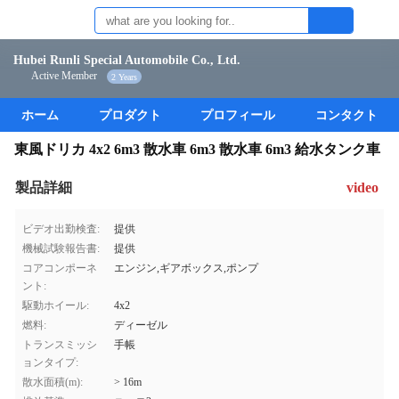
Hubei Runli Special Automobile Co., Ltd.
Active Member
2 Years
ホーム
プロダクト
プロフィール
コンタクト
東風ドリカ 4x2 6m3 散水車 6m3 散水車 6m3 給水タンク車
製品詳細
video
ビデオ出勤検査:
提供
機械試験報告書:
提供
コアコンポーネ
エンジン,ギアボックス,ポンプ
ント:
駆動ホイール:
4x2
燃料:
ディーゼル
トランスミッシ
手帳
ョンタイプ:
散水面積(m):
> 16m