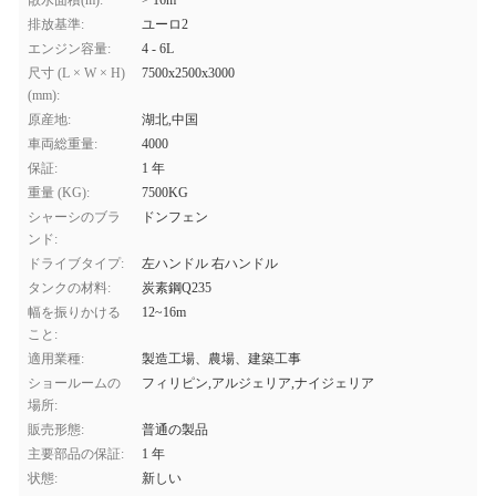
散水面積(m):
> 16m
排放基準:
ユーロ2
エンジン容量:
4 - 6L
尺寸 (L × W × H)
7500x2500x3000
(mm):
原産地:
湖北,中国
車両総重量:
4000
保証:
1 年
重量 (KG):
7500KG
シャーシのブラ
ドンフェン
ンド:
ドライブタイプ:
左ハンドル 右ハンドル
タンクの材料:
炭素鋼Q235
幅を振りかける
12~16m
こと:
適用業種:
製造工場、農場、建築工事
ショールームの
フィリピン,アルジェリア,ナイジェリア
場所:
販売形態:
普通の製品
主要部品の保証:
1 年
状態:
新しい