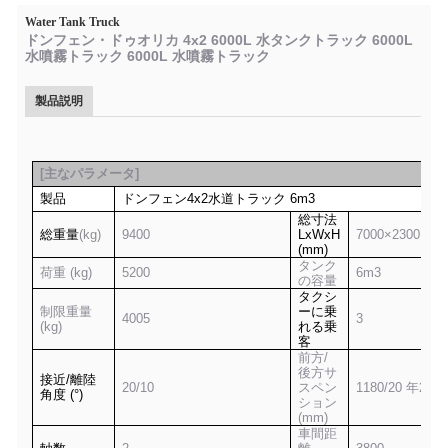
Water Tank Truck
ドンフェン・ドゥオリカ 4x2 6000L 水タンクトラック 6000L
水噴霧トラック 6000L 水噴霧トラック
製品説明
[
主なパラメータ
]
製品
ドンフェン
4x2
水道トラック
6m3
総寸法
総重量
(kg)
9400
LxWxH
7
0
00×2300×2
7
(mm)
タンク
荷重 (kg)
5
2
00
6m3
の容量
タクシ
制限重量
ーに乗
4
0
05
3
(kg)
れる乗
客
前方/
後方サ
接近/離陸
20/10
スペン
1180/20 年
20
角度 (°)
ション
(mm)
車間距