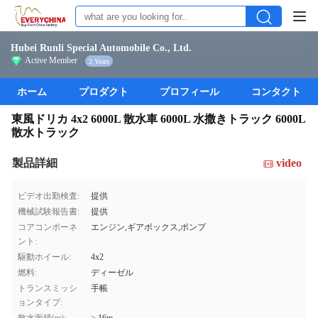
Hubei Runli Special Automobile Co., Ltd.
Active Member
2 Years
ホーム
プロダクト
プロフィール
コンタクト
東風ドリカ 4x2 6000L 散水車 6000L 水撒きトラック 6000L
散水トラック
製品詳細
video
ビデオ出勤検査:
提供
機械試験報告書:
提供
コアコンポーネ
エンジン,ギアボックス,ポンプ
ント:
駆動ホイール:
4x2
燃料:
ディーゼル
トランスミッシ
手帳
ョンタイプ: