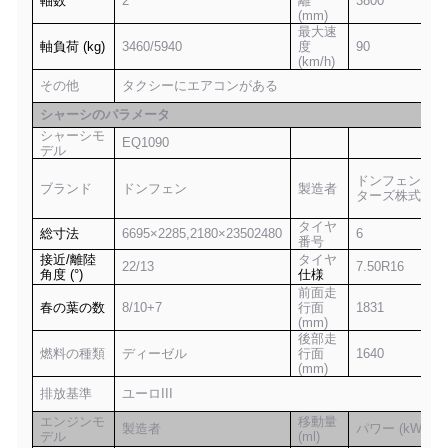
軸数
2
離
3800
(mm)
最大速
軸負荷 (kg)
3
46
0/
594
0
度
9
0
(km/h)
その他
タクシーにエアコンがある
シャーシのパラメータ
シャーシモ
EQ1090
デル
ドンフェンモー
ブランド
ドンフェン
製造者
ターズ株式会社
タイヤ
総寸法
6695×2285,2180×23502480
6
番号
接近/離陸
タイヤ
22/13
7.50
R
16
角度 (°)
仕様
前面走
春の葉の数
8/10+7
行面
1831
(mm)
後部走
燃料の種類
ディーゼル
行面
1640
(mm)
排放基準
ユーロIII
エンジンモ
移動量
製造者
パワー (kW)
デル
(ml)