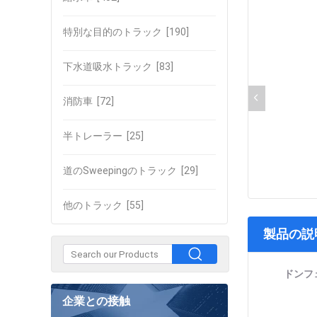
特別な目的のトラック
[190]
下水道吸水トラック
[83]
消防車
[72]
半トレーラー
[25]
道のSweepingのトラック
[29]
他のトラック
[55]
製品の説
ドンフェ
企業との接触