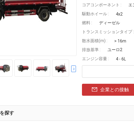
コアコンポーネント :
エ
駆動ホイール :
4x2
燃料 :
ディーゼル
トランスミッションタイプ :
散水面積(m) :
> 16m
排放基準 :
ユーロ2
エンジン容量 :
4 - 6L
企業との接触
を探す