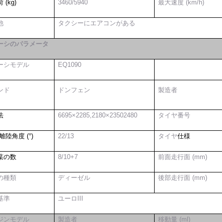
 (kg)
3
46
0/
594
0
最大速度 (km/h)
他
タクシーにエアコンがある
ーシのパラメータ
ーシモデル
EQ1090
ンド
ドンフェン
製造者
法
6695×2285,2180×23502480
タイヤ番号
離陸角度 (°)
22/13
タイヤ
仕様
葉の数
8/10+7
前面走行面 (mm)
の種類
ディーゼル
後部走行面 (mm)
基準
ユーロIII
ジンモデル
製造者
移動量 (ml)