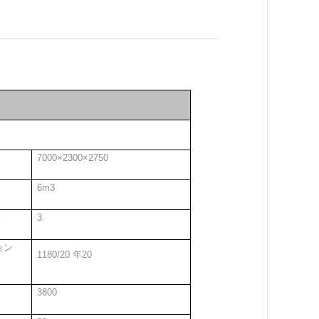
7
0
00×2300×2
75
0
6m3
客
3
ョン
1180/20 年
20
3800