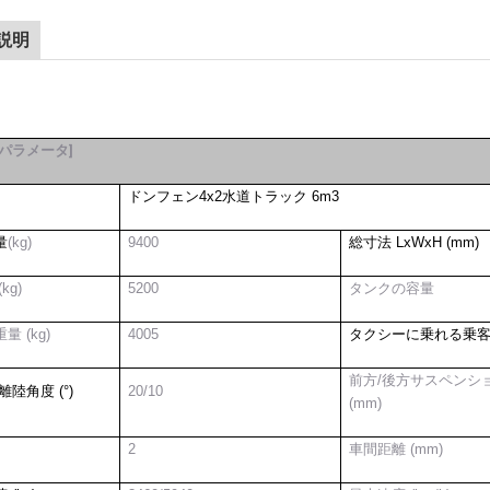
説明
パラメータ
]
ドンフェン
4x2
水道トラック
6m3
量
(kg)
9400
総寸法 LxWxH (mm)
kg)
5
2
00
タンクの容量
量 (kg)
4
0
05
タクシーに乗れる乗
前方/後方サスペンシ
離陸角度 (°)
20/10
(mm)
2
車間距離 (mm)