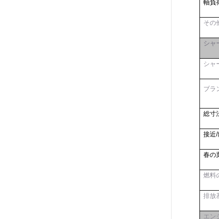
軸負荷
その
シャ
シャ
ブラ
総寸
接近/
春の
燃料
排放
エン