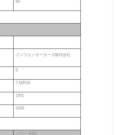
9
0
ドンフェンモーターズ株式会社
6
7.50
R
16
1831
1640
パワー (kW)