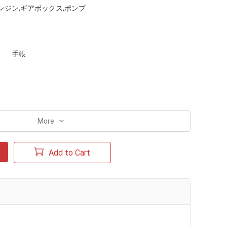
ンジン,ギアボックス,ポンプ
手帳
More
Add to Cart