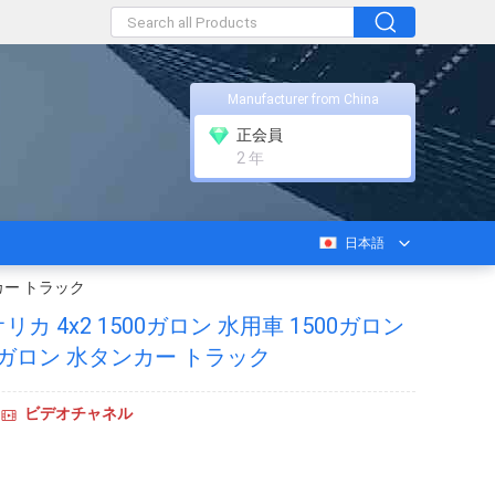
Manufacturer from China
正会員
2 年
日本語
カー トラック
 4x2 1500ガロン 水用車 1500ガロン
0ガロン 水タンカー トラック
ビデオチャネル