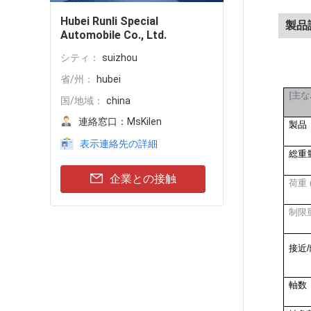
Hubei Runli Special
製品
Automobile Co., Ltd.
シティ：
suizhou
省/州：
hubei
[
主な
国/地域：
china
連絡窓口：
MsKilen
製品
表示連絡先の詳細
総重
企業との接触
荷重 (
制限重
接近/
軸数