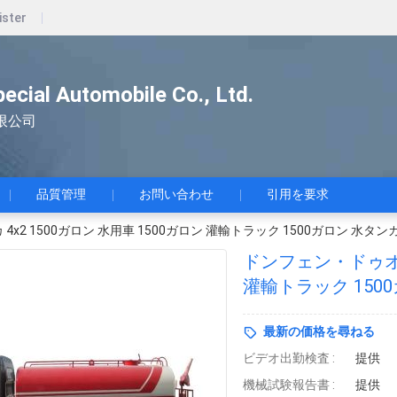
ister
pecial Automobile Co., Ltd.
限公司
品質管理
お問い合わせ
引用を要求
x2 1500ガロン 水用車 1500ガロン 灌輸トラック 1500ガロン 水タン
ドンフェン・ドゥオリカ
灌輸トラック 150
最新の価格を尋ねる
ビデオ出勤検査 :
提供
機械試験報告書 :
提供