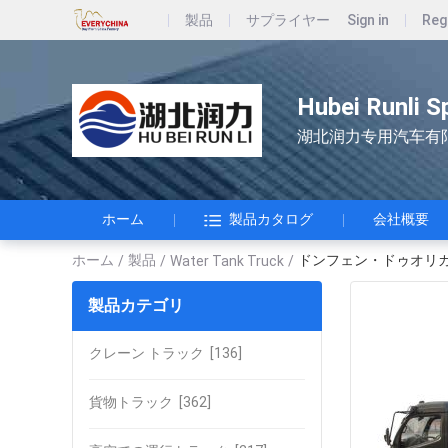
製品
サプライヤー
Sign in
Reg
Hubei Runli S
湖北润力专用汽车有
ホーム
製品カタログ
会社概要
ホーム
製品
ドンフェン・ドゥオリカ 4
/
/
Water Tank Truck
/
製品カテゴリ
クレーン トラック
[136]
貨物トラック
[362]