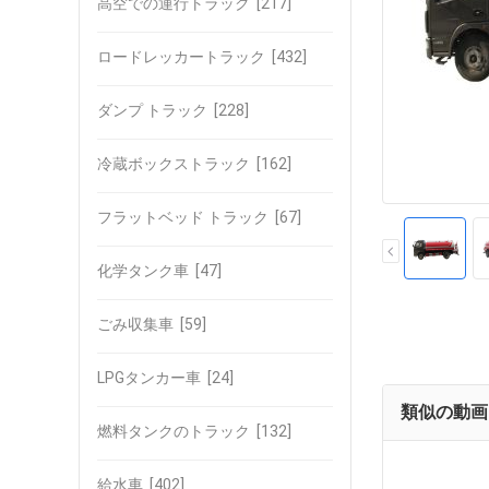
高空での運行トラック
[217]
ロードレッカートラック
[432]
ダンプ トラック
[228]
冷蔵ボックストラック
[162]
フラットベッド トラック
[67]
化学タンク車
[47]
ごみ収集車
[59]
LPGタンカー車
[24]
類似の動画
燃料タンクのトラック
[132]
給水車
[402]