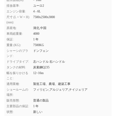
散水面積(m):
> 16m
排放基準:
ユーロ2
エンジン容量:
4 - 6L
尺寸 (L × W × H)
7500x2500x3000
(mm):
原産地:
湖北,中国
車両総重量:
4000
保証:
1 年
重量 (KG):
7500KG
シャーシのブラ
ドンフェン
ンド:
ドライブタイプ:
左ハンドル 右ハンドル
タンクの材料:
炭素鋼Q235
幅を振りかける
12~16m
こと:
適用業種:
製造工場、農場、建築工事
ショールームの
フィリピン,アルジェリア,ナイジェリア
場所:
販売形態:
普通の製品
主要部品の保証:
1 年
状態:
新しい