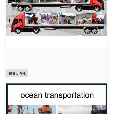
梱包 と 輸送