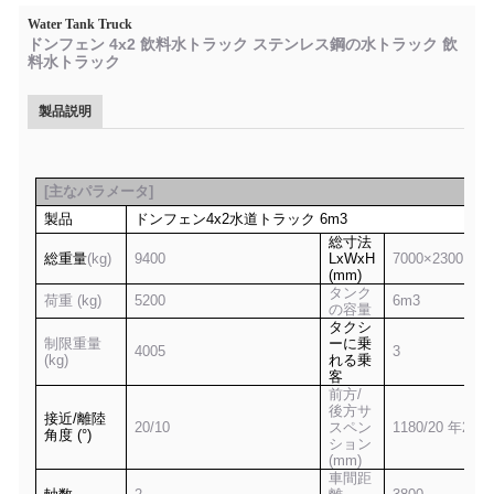
Water Tank Truck
ドンフェン 4x2 飲料水トラック ステンレス鋼の水トラック 飲
料水トラック
製品説明
[
主なパラメータ
]
製品
ドンフェン
4x2
水道トラック
6m3
総寸法
総重量
(kg)
9400
LxWxH
7
0
00×2300×2
7
(mm)
タンク
荷重 (kg)
5
2
00
6m3
の容量
タクシ
制限重量
ーに乗
4
0
05
3
(kg)
れる乗
客
前方/
後方サ
接近/離陸
20/10
スペン
1180/20 年
20
角度 (°)
ション
(mm)
車間距