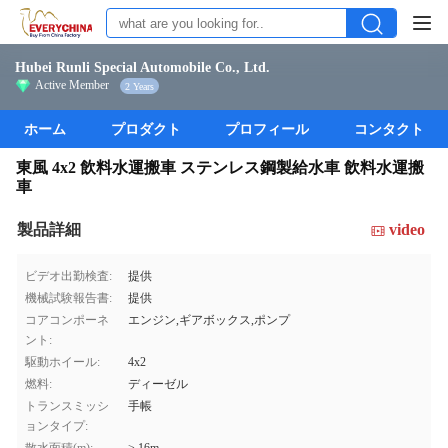
Hubei Runli Special Automobile Co., Ltd.
Active Member
2 Years
ホーム
プロダクト
プロフィール
コンタクト
東風 4x2 飲料水運搬車 ステンレス鋼製給水車 飲料水運搬
車
製品詳細
video
ビデオ出勤検査:
提供
機械試験報告書:
提供
コアコンポーネ
エンジン,ギアボックス,ポンプ
ント:
駆動ホイール:
4x2
燃料:
ディーゼル
トランスミッシ
手帳
ョンタイプ: