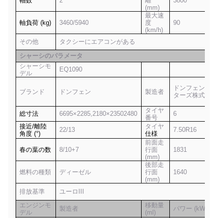
軸数
2
離
3800
(mm)
最大速
軸負荷 (kg)
3
46
0/
594
0
度
9
0
(km/h)
その他
タクシーにエアコンがある
シャーシのパラメータ
シャーシモ
EQ1090
デル
ドンフェンモー
ブランド
ドンフェン
製造者
ターズ株式会社
タイヤ
総寸法
6695×2285,2180×23502480
6
番号
接近/離陸
タイヤ
22/13
7.50
R
16
角度 (°)
仕様
前面走
春の葉の数
8/10+7
行面
1831
(mm)
後部走
燃料の種類
ディーゼル
行面
1640
(mm)
排放基準
ユーロIII
エンジンモ
移動量
製造者
パワー (kW)
デル
(ml)