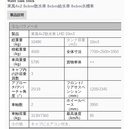
Water Tank Truck
東風4x2 8cbm散水車 8cbm給水車 8cbm水槽車
製品説明
主なパラメータ
製品
東風4x2散水車 LHD 10m3
総重量
タンク容量
10490
10m3
（kg）
（m3）
積載重量
4500
全体寸法
7700×2500×3350
（kg）
車両重量
5795
貨物車体
××
（kg）
キャブ内
の許容乗
3
員数
アプロー
フロント/
チ/デパ
リアサスペ
25/18
1205/2345
ーチャ角
ンション
度（°）
（mm）
ホイールベ
車軸数
2
ース
3950
（mm）
車軸荷重
最高速度
3130/7360
85
（kg）
（km/h）
その他
キャブにエアコン付き。