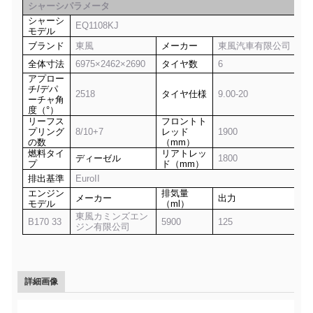
シャーシパラメータ
シャーシ
EQ1108KJ
モデル
ブランド
東風
メーカー
東風汽車有限公司
全体寸法
6975×2462×2690
タイヤ数
6
アプロー
チ/デパ
2518
タイヤ仕様
9.00-20
ーチャ角
度（°）
リーフス
フロントト
プリング
8/10+7
レッド
1900
の数
（mm）
燃料タイ
リアトレッ
ディーゼル
1800
プ
ド（mm）
排出基準
EuroII
エンジン
排気量
メーカー
出力
モデル
（ml）
東風カミンズエン
B170 33
5900
125
ジン有限公司
詳細画像