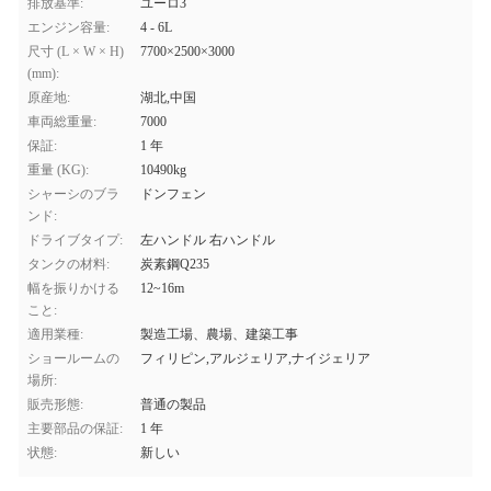
排放基準:
ユーロ3
エンジン容量:
4 - 6L
尺寸 (L × W × H)
7700×2500×3000
(mm):
原産地:
湖北,中国
車両総重量:
7000
保証:
1 年
重量 (KG):
10490kg
シャーシのブラ
ドンフェン
ンド:
ドライブタイプ:
左ハンドル 右ハンドル
タンクの材料:
炭素鋼Q235
幅を振りかける
12~16m
こと:
適用業種:
製造工場、農場、建築工事
ショールームの
フィリピン,アルジェリア,ナイジェリア
場所:
販売形態:
普通の製品
主要部品の保証:
1 年
状態:
新しい