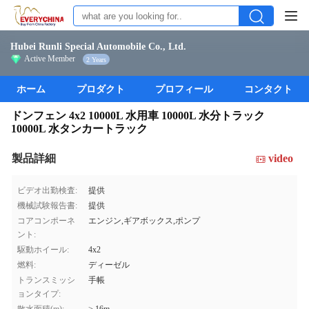
Hubei Runli Special Automobile Co., Ltd.
Active Member
2 Years
ホーム
プロダクト
プロフィール
コンタクト
ドンフェン 4x2 10000L 水用車 10000L 水分トラック
10000L 水タンカートラック
製品詳細
video
ビデオ出勤検査:
提供
機械試験報告書:
提供
コアコンポーネ
エンジン,ギアボックス,ポンプ
ント:
駆動ホイール:
4x2
燃料:
ディーゼル
トランスミッシ
手帳
ョンタイプ: