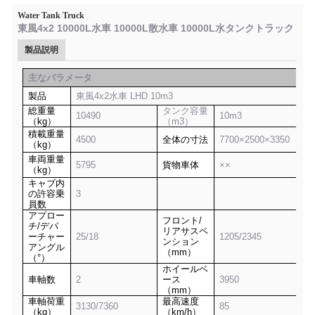
Water Tank Truck
東風4x2 10000L水車 10000L散水車 10000L水タンクトラック
製品説明
主なパラメータ
製品
東風4x2水車 LHD 10m3
総重量
タンク容量
10490
10m3
（kg）
（m3）
積載重量
4500
全体の寸法
7700×2500×3350
（kg）
車両重量
5795
貨物車体
××
（kg）
キャブ内
の許容乗
3
員数
アプロー
フロント/
チ/デパ
リアサスペ
ーチャー
25/18
1205/2345
ンション
アングル
（mm）
（°）
ホイールベ
車軸数
2
ース
3950
（mm）
車軸荷重
最高速度
3130/7360
85
（kg）
（km/h）