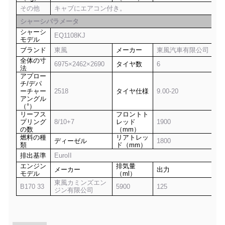
その他
キャブにエアコン付き。
シャーシパラメータ
シャーシ
EQ1108KJ
モデル
ブランド
東風
メーカー
東風汽車有限公司
全体の寸
6975×2462×2690
タイヤ数
6
法
アプロー
チ/デパ
ーチャー
2518
タイヤ仕様
9.00-20
アングル
（°）
リーフス
フロントト
プリング
8/10+7
レッド
1900
の数
（mm）
燃料の種
リアトレッ
ディーゼル
1800
類
ド（mm）
排出基準
EuroII
エンジン
排気量
メーカー
出力
モデル
（ml）
東風カミンズエン
B170 33
5900
125
ジン有限公司