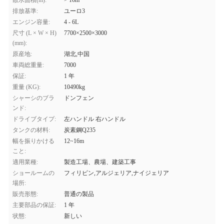
散水面積(m):
> 16m
排放基準:
ユーロ3
エンジン容量:
4 - 6L
尺寸 (L × W × H)
7700×2500×3000
(mm):
原産地:
湖北,中国
車両総重量:
7000
保証:
1 年
重量 (KG):
10490kg
シャーシのブラ
ドンフェン
ンド:
ドライブタイプ:
左ハンドル 右ハンドル
タンクの材料:
炭素鋼Q235
幅を振りかける
12~16m
こと:
適用業種:
製造工場、農場、建築工事
ショールームの
フィリピン,アルジェリア,ナイジェリア
場所:
販売形態:
普通の製品
主要部品の保証:
1 年
状態:
新しい