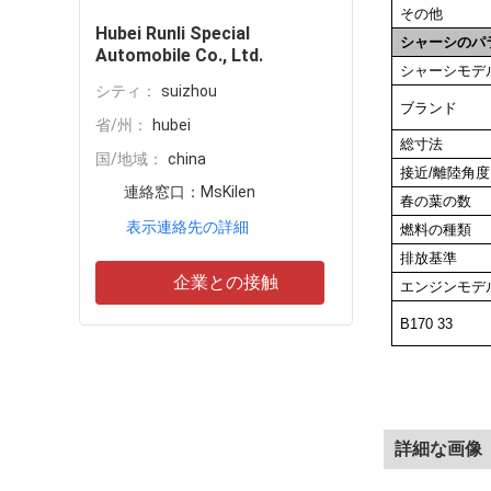
その他
Hubei Runli Special
シャーシのパ
Automobile Co., Ltd.
シャーシモデ
シティ：
suizhou
ブランド
省/州：
hubei
総寸法
国/地域：
china
接近/離陸角度 (
連絡窓口：
MsKilen
春の葉の数
表示連絡先の詳細
燃料の種類
排放基準
企業との接触
エンジンモデ
B170 33
詳細な画像