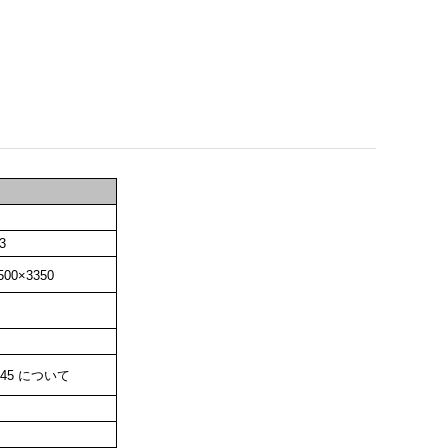
3
500×3350
2345 について