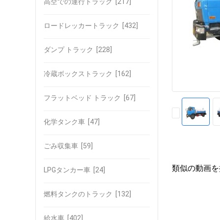
高空での運行トラック
[217]
ロードレッカートラック
[432]
ダンプ トラック
[228]
冷蔵ボックストラック
[162]
フラットベッド トラック
[67]
化学タンク車
[47]
ごみ収集車
[59]
類似の動画を
LPGタンカー車
[24]
燃料タンクのトラック
[132]
給水車
[402]