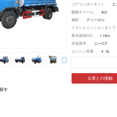
コアコンポーネント :
エ
駆動ホイール :
4x2
燃料 :
ディーゼル
トランスミッションタイプ :
散水面積(m) :
> 16m
排放基準 :
ユーロ3
エンジン容量 :
4 - 6L
企業との接触
探す