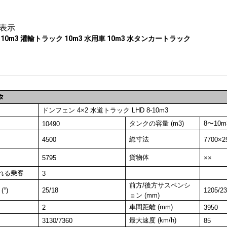
表示
 10m3 灌輸トラック 10m3 水用車 10m3 水タンカートラック
タ
ドンフェン 4×2 水道トラック LHD 8-10m3
タンクの容量 (m3)
8〜10m
10490
総寸法
4500
7700×2
貨物体
5795
××
れる乗客
3
前方/後方サスペンシ
°)
25/18
1205/
ョン (mm)
車間距離 (mm)
2
3950
最大速度 (km/h)
3130/7360
85