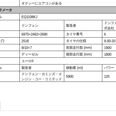
タクシーにエアコンがある
ラメータ
ル
EQ1108KJ
ドンフ
ドンフェン
製造者
式会社
タイヤ番号
6975×2462×2690
6
°)
タイヤの仕様
2518
9.00-20
前面走行面 (mm)
8/10+7
1900
ディーゼル
後部走行面 (mm)
1800
ユーロII
ル
製造者
移動量 (ml)
パワー
ドンフェン・カミンズ・エ
5900
125
ンジン・コー・リミテッド