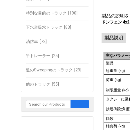
特別な目的のトラック
[190]
製品の説明を
ドンフェン 4x2
下水道吸水トラック
[83]
製品説明
消防車
[72]
半トレーラー
[25]
主なパラメー
製品
道のSweepingのトラック
[29]
総重量 (kg)
荷重 (kg)
他のトラック
[55]
制限重量 (kg)
タクシーに乗
接近/離陸角度 (
軸数
企業との接触
軸負荷 (kg)