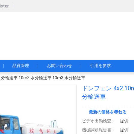
ister
pecial Automobile Co., Ltd.
限公司
品質管理
お問い合わせ
引用を要求
 水分輸送車 10m3 水分輸送車 10m3 水分輸送車
ドンフェン 4x2 10
分輸送車
最新の価格を尋ねる
ビデオ出勤検査 :
提供
機械試験報告書 :
提供