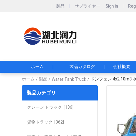
製品
サプライヤー
Sign in
Reg
Hubei Runli S
湖北润力专用汽车有
ホーム
製品カタログ
会社概要
ホーム
製品
ドンフェン 4x2 10m3
/
/
Water Tank Truck
/
製品カテゴリ
クレーン トラック
[136]
貨物トラック
[362]