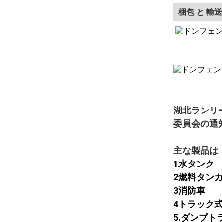
梱包 と 輸送
湖北ランリ
委員会の通
主な製品は
1水タンク
2燃料タン
3消防車
4トラック
5.ダンプト