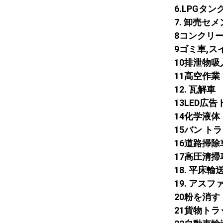
6.LPGタ
7. 卸売セ
8コンクリ
9ゴミ車,ス
10排泄物
11高空作
12. 瓦解車
13LED広
14化学液
15バン ト
16道路掃除
17高圧清掃
18. 平床
19. アス
20粉を消す
21貨物トラ