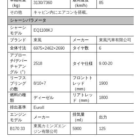
3130/7360
85
（kg）
（km/h）
その他
キャビン内にエアコンを搭載。
シャーシパラメータ
シャーシ
EQ1108KJ
モデル
ブランド
東風
メーカー
東風汽車有限公司
全体寸法
タイヤ数
6975×2462×2690
6
アプロー
チ/デパー
2518
タイヤ仕様
9.00-20
チャアン
グル（°）
リーフス
フロントト
プリング
8/10+7
レッド
1900
の数
（mm）
燃料の種
リアトレッ
ディーゼル
1800
類
ド（mm）
排出基準
EuroII
エンジン
排気量
メーカー
出力
モデル
（ml）
東風カミンズエン
B170 33
5900
125
ジン有限公司