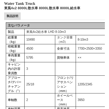
Water Tank Truck
東風4x2 8000L散水車 8000L散水車 8000L給水車
製品説明
主なパラメータ
製品
東風4x2給水車 LHD 8-10m3
総重量
タンク容量
10490
8-10m3
（kg）
（m3）
積載重量
4500
全体寸法
7700×2500×3350
（kg）
車両重量
5795
貨物車体
××
（kg）
キャビン
内の許容
3
乗員数
アプロー
フロント/リ
チ/デパー
アサスペン
25/18
1205/2345
チャアン
ション
グル（°）
（mm）
ホイールベ
車軸数
2
ース
3950
（mm）
車軸荷重
最高速度