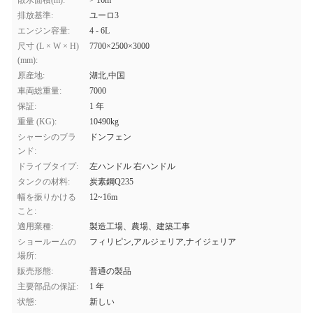
散水面積(m):
> 16m
排放基準:
ユーロ3
エンジン容量:
4 - 6L
尺寸 (L × W × H)
7700×2500×3000
(mm):
原産地:
湖北,中国
車両総重量:
7000
保証:
1 年
重量 (KG):
10490kg
シャーシのブラ
ドンフェン
ンド:
ドライブタイプ:
左ハンドル 右ハンドル
タンクの材料:
炭素鋼Q235
幅を振りかける
12~16m
こと:
適用業種:
製造工場、農場、建築工事
ショールームの
フィリピン,アルジェリア,ナイジェリア
場所:
販売形態:
普通の製品
主要部品の保証:
1 年
状態:
新しい