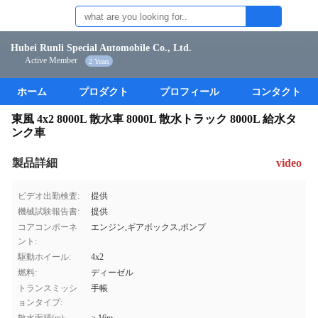
Hubei Runli Special Automobile Co., Ltd.
Active Member
2 Years
ホーム
プロダクト
プロフィール
コンタクト
東風 4x2 8000L 散水車 8000L 散水トラック 8000L 給水タ
ンク車
製品詳細
video
ビデオ出勤検査:
提供
機械試験報告書:
提供
コアコンポーネ
エンジン,ギアボックス,ポンプ
ント:
駆動ホイール:
4x2
燃料:
ディーゼル
トランスミッシ
手帳
ョンタイプ: