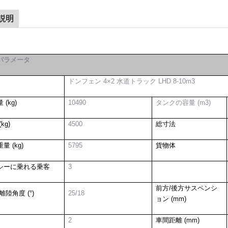
説明
パラメータ
ドンフェン 4×2 水道トラック LHD 8-10m3
 (kg)
10490
タンクの容量 (m3)
kg)
4500
総寸法
量 (kg)
5795
貨物体
シーに乗れる乗客
3
前方/後方サスペンシ
離陸角度 (°)
25/18
ョン (mm)
2
車間距離 (mm)