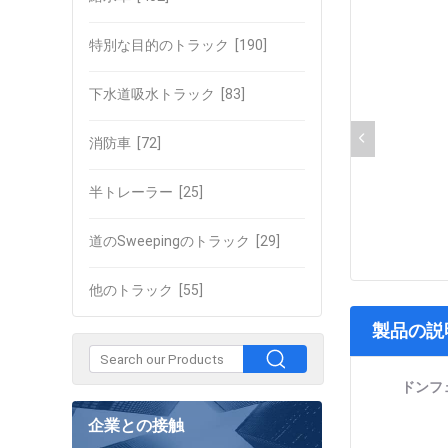
特別な目的のトラック
[190]
下水道吸水トラック
[83]
消防車
[72]
半トレーラー
[25]
道のSweepingのトラック
[29]
他のトラック
[55]
製品の説
ドンフェ
企業との接触