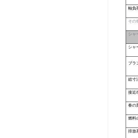
軸負荷
その
シャ
シャ
ブラ
総寸
接近/
春の
燃料
排放