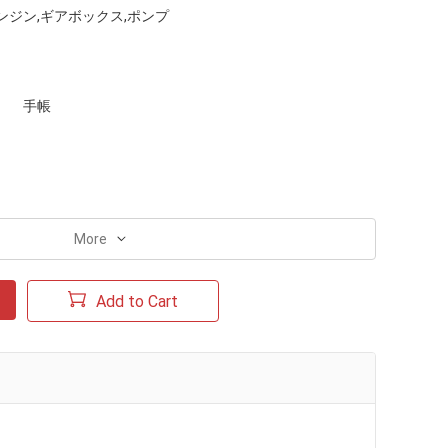
ンジン,ギアボックス,ポンプ
手帳
More
Add to Cart