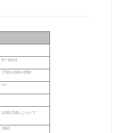
8〜10m3
7700×2500×3350
××
1205/2345 について
3950