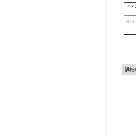
エン
B170
詳細