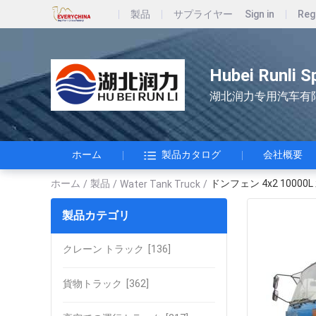
製品
サプライヤー
Sign in
Reg
Hubei Runli S
湖北润力专用汽车有
ホーム
製品カタログ
会社概要
ホーム
製品
ドンフェン 4x2 10000
/
/
Water Tank Truck
/
製品カテゴリ
クレーン トラック
[136]
貨物トラック
[362]