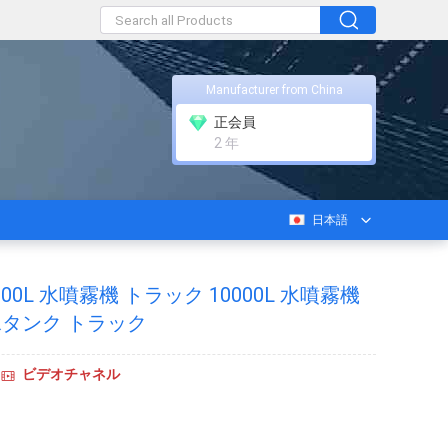
Manufacturer from China
正会員
2 年
日本語
ク
000L 水噴霧機 トラック 10000L 水噴霧機
 水タンク トラック
ビデオチャネル