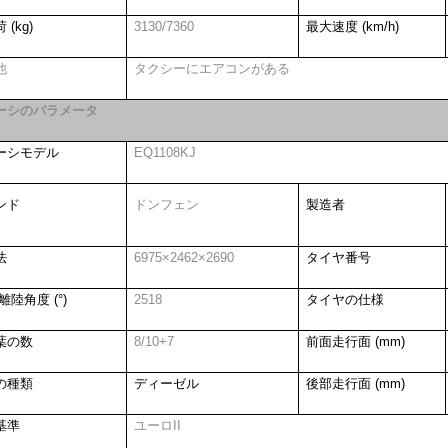
 (kg)
3130/7360
最大速度 (km/h)
他
タクシーにエアコンがある
ーシのパラメータ
ーシモデル
EQ1108KJ
ンド
ドンフェン
製造者
法
6975×2462×2690
タイヤ番号
離陸角度 (°)
2518
タイヤの仕様
葉の数
8/10+7
前面走行面 (mm)
の種類
ディーゼル
後部走行面 (mm)
基準
ユーロII