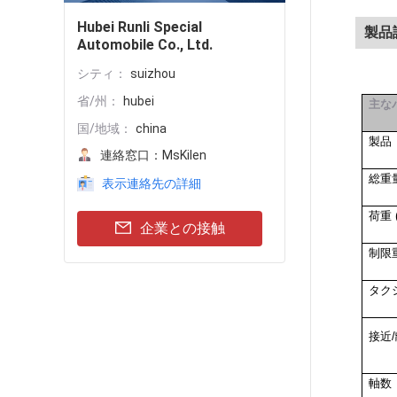
Hubei Runli Special
製品
Automobile Co., Ltd.
シティ：
suizhou
省/州：
hubei
主な
国/地域：
china
製品
連絡窓口：
MsKilen
総重量
表示連絡先の詳細
荷重 (
企業との接触
制限重
タク
接近/
軸数