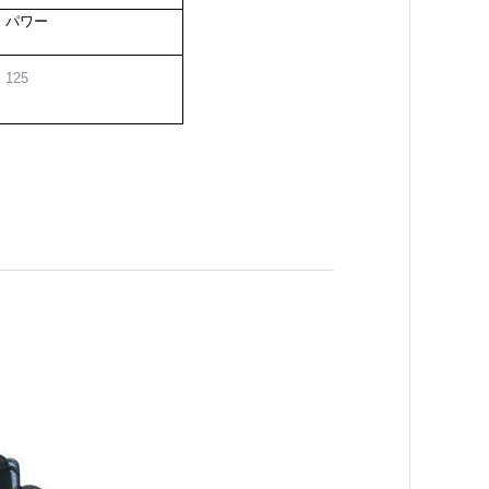
パワー
125