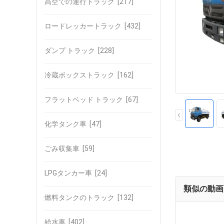
高空での運行トラック
[217]
ロードレッカートラック
[432]
ダンプ トラック
[228]
冷蔵ボックストラック
[162]
フラットベッド トラック
[67]
化学タンク車
[47]
ごみ収集車
[59]
LPGタンカー車
[24]
類似の動画
燃料タンクのトラック
[132]
給水車
[402]