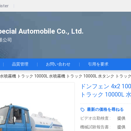
ister
pecial Automobile Co., Ltd.
限公司
品質管理
お問い合わせ
引用を要求
L 水噴霧機 トラック 10000L 水噴霧機 トラック 10000L 水タンク トラッ
ドンフェン 4x2 10
トラック 10000L
最新の価格を尋ねる
ビデオ出勤検査 :
提供
機械試験報告書 :
提供