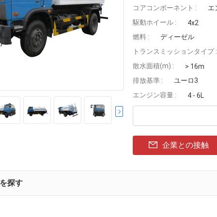
コアコンポーネント :
エ
駆動ホイール :
4x2
燃料 :
ディーゼル
トランスミッションタイプ :
散水面積(m) :
> 16m
排放基準 :
ユーロ3
エンジン容量 :
4 - 6L
企業との接触
を探す