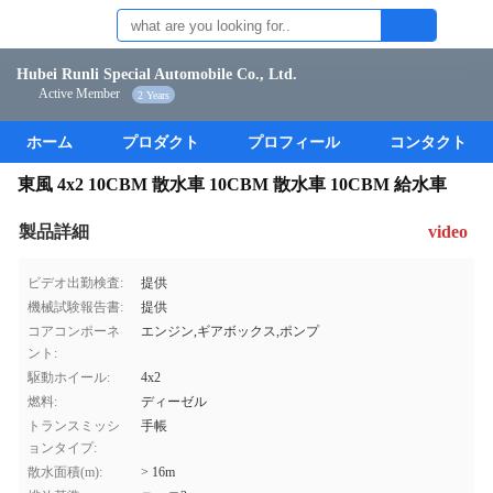
Hubei Runli Special Automobile Co., Ltd.
Active Member
2 Years
ホーム
プロダクト
プロフィール
コンタクト
東風 4x2 10CBM 散水車 10CBM 散水車 10CBM 給水車
製品詳細
video
ビデオ出勤検査:
提供
機械試験報告書:
提供
コアコンポーネ
エンジン,ギアボックス,ポンプ
ント:
駆動ホイール:
4x2
燃料:
ディーゼル
トランスミッシ
手帳
ョンタイプ:
散水面積(m):
> 16m