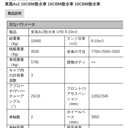
東風4x2 10CBM散水車 10CBM散水車 10CBM散水車
製品説明
主なパラメータ
製品
東風4x2散水車 LHD 8-10m3
総重量
タンク容量
10490
8-10m3
（kg）
（m3）
積載重量
4500
全体の寸法
7700×2500×3350
（kg）
車両重量
5795
貨物ボディ
××
（kg）
キャブ内
の許容乗
3
員数
アプロー
フロント/リ
チ/デパー
アサスペン
チャーア
25/18
1205/2345
ション
ングル
（mm）
（°）
ホイールベ
車軸数
2
ース
3950
（mm）
車軸荷重
最高速度