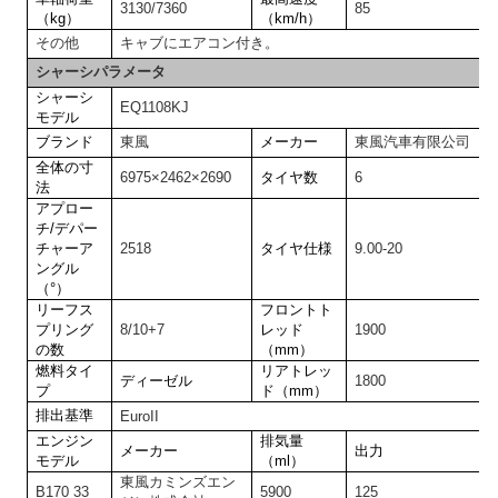
3130/7360
85
（kg）
（km/h）
その他
キャブにエアコン付き。
シャーシパラメータ
シャーシ
EQ1108KJ
モデル
ブランド
東風
メーカー
東風汽車有限公司
全体の寸
6975×2462×2690
タイヤ数
6
法
アプロー
チ/デパー
チャーア
2518
タイヤ仕様
9.00-20
ングル
（°）
リーフス
フロントト
プリング
8/10+7
レッド
1900
の数
（mm）
燃料タイ
リアトレッ
ディーゼル
1800
プ
ド（mm）
排出基準
EuroII
エンジン
排気量
メーカー
出力
モデル
（ml）
東風カミンズエン
B170 33
5900
125