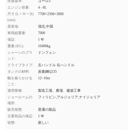
排放基準:
ユーロ3
エンジン容量:
4 - 6L
尺寸 (L × W × H)
7700×2500×3000
(mm):
原産地:
湖北,中国
車両総重量:
7000
保証:
1 年
重量 (KG):
10490kg
シャーシのブラ
ドンフェン
ンド:
ドライブタイプ:
左ハンドル 右ハンドル
タンクの材料:
炭素鋼Q235
幅を振りかける
12~16m
こと:
適用業種:
製造工場、農場、建築工事
ショールームの
フィリピン,アルジェリア,ナイジェリア
場所:
販売形態:
普通の製品
主要部品の保証:
1 年
状態:
新しい