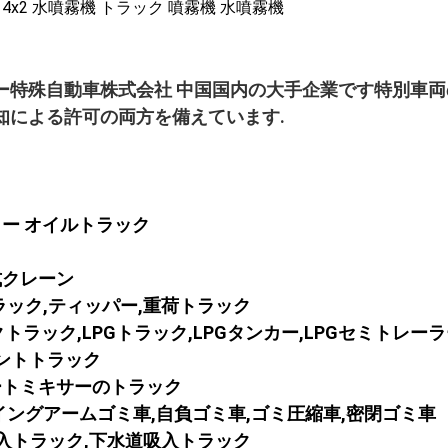
ー特殊自動車株式会社 中国国内の大手企業です特別車両
知による許可の両方を備えています.
カー オイルトラック
式クレーン
ラック,ティッパー,重荷トラック
ンクトラック,LPGトラック,LPGタンカー,LPGセミトレー
メントトラック
ートミキサーのトラック
イングアームゴミ車,自負ゴミ車,ゴミ圧縮車,密閉ゴミ車
吸入トラック,下水道吸入トラック