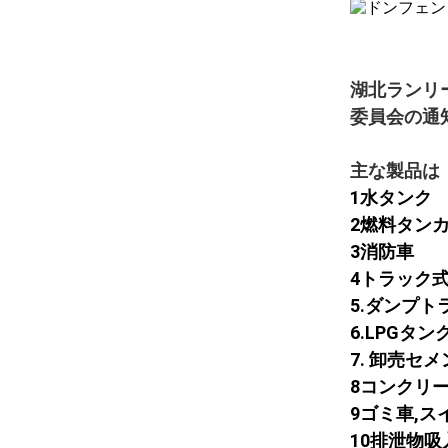
湖北ランリ
委員会の通
主な製品は
1水タンク
2燃料タン
3消防車
4トラック
5.ダンプト
6.LPGタ
7. 卸売セ
8コンクリ
9ゴミ車,ス
10排泄物