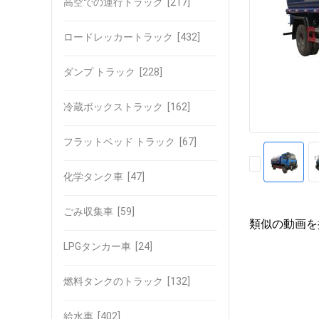
高空での運行トラック
[217]
ロードレッカートラック
[432]
ダンプ トラック
[228]
冷蔵ボックストラック
[162]
フラットベッド トラック
[67]
化学タンク車
[47]
ごみ収集車
[59]
類似の動画を
LPGタンカー車
[24]
燃料タンクのトラック
[132]
給水車
[402]