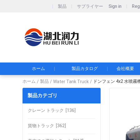
製品
サプライヤー
Sign in
Reg
Hubei Runli S
湖北润力专用汽车有
ホーム
製品カタログ
会社概要
ホーム
製品
ドンフェン 4x2 水噴霧
/
/
Water Tank Truck
/
製品カテゴリ
クレーン トラック
[136]
貨物トラック
[362]