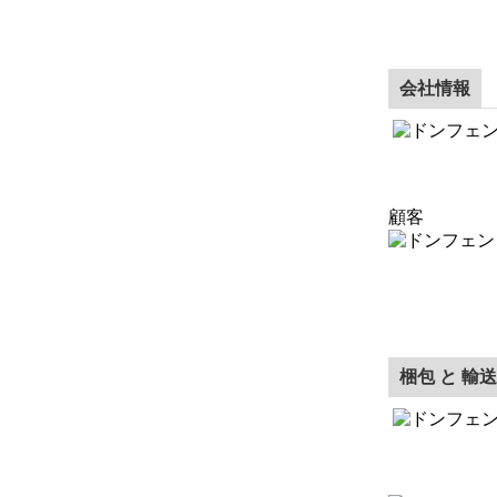
会社情報
顧客
梱包 と 輸送