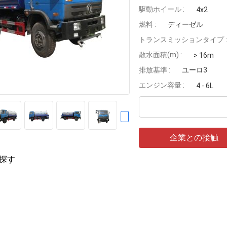
駆動ホイール :
4x2
燃料 :
ディーゼル
トランスミッションタイプ :
散水面積(m) :
> 16m
排放基準 :
ユーロ3
エンジン容量 :
4 - 6L
企業との接触
探す