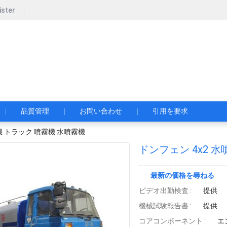
ister
pecial Automobile Co., Ltd.
限公司
品質管理
お問い合わせ
引用を要求
機 トラック 噴霧機 水噴霧機
ドンフェン 4x2 
最新の価格を尋ねる
ビデオ出勤検査 :
提供
機械試験報告書 :
提供
コアコンポーネント :
エ