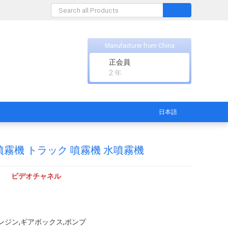
Manufacturer from China
正会員
2 年
日本語
水噴霧機 トラック 噴霧機 水噴霧機
ビデオチャネル
ンジン,ギアボックス,ポンプ