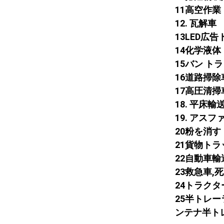
11高空作
12. 瓦解車
13LED広
14化学液
15バン ト
16道路掃除
17高圧清掃
18. 平床
19. アス
20粉を消す
21貨物トラ
22自動車
23救急車,
24トラク
25半トレ
ンテナ半トレ