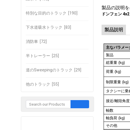
製品の説明を
特別な目的のトラック
[190]
ドンフェン 4x
下水道吸水トラック
[83]
製品説明
消防車
[72]
主なパラメー
製品
半トレーラー
[25]
総重量 (kg)
道のSweepingのトラック
[29]
荷重 (kg)
制限重量 (kg)
他のトラック
[55]
タクシーに乗
接近/離陸角度 (
軸数
軸負荷 (kg)
企業との接触
その他