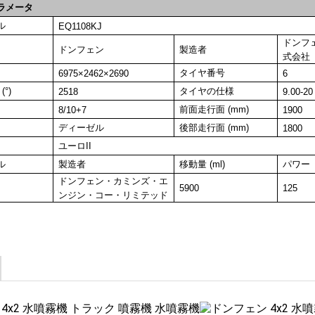
ラメータ
ル
EQ1108KJ
ドンフ
ドンフェン
製造者
式会社
タイヤ番号
6975×2462×2690
6
°)
タイヤの仕様
2518
9.00-20
前面走行面 (mm)
8/10+7
1900
ディーゼル
後部走行面 (mm)
1800
ユーロII
ル
製造者
移動量 (ml)
パワー
ドンフェン・カミンズ・エ
5900
125
ンジン・コー・リミテッド