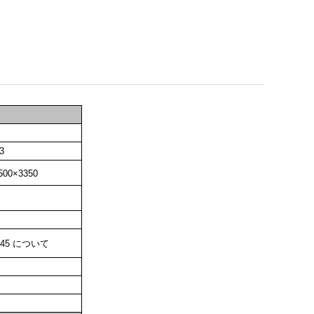
3
500×3350
2345 について