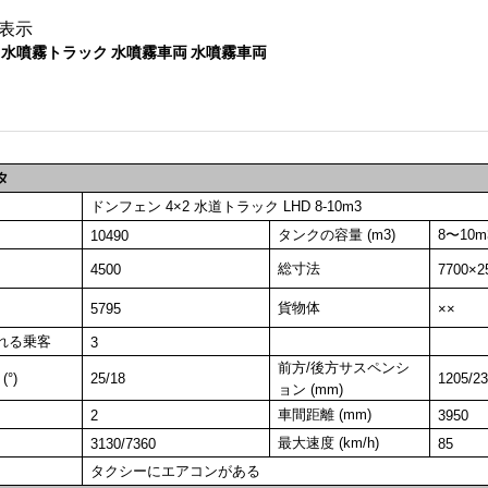
表示
2 水噴霧トラック 水噴霧車両 水噴霧車両
タ
ドンフェン 4×2 水道トラック LHD 8-10m3
タンクの容量 (m3)
8〜10m
10490
総寸法
4500
7700×2
貨物体
5795
××
れる乗客
3
前方/後方サスペンシ
°)
25/18
1205/
ョン (mm)
車間距離 (mm)
2
3950
最大速度 (km/h)
3130/7360
85
タクシーにエアコンがある