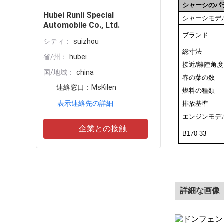
シャーシのパ
Hubei Runli Special
シャーシモデ
Automobile Co., Ltd.
ブランド
シティ：
suizhou
総寸法
省/州：
hubei
接近/離陸角度 (
国/地域：
china
春の葉の数
連絡窓口：
MsKilen
燃料の種類
表示連絡先の詳細
排放基準
エンジンモデ
企業との接触
B170 33
詳細な画像