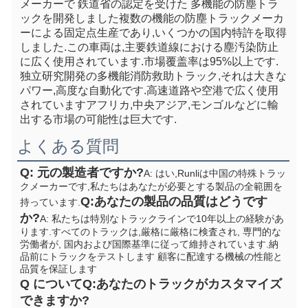
メーカーで 鉄道省の認定を受けた 多機能の防塵トラ
ックを開発しました複数の機能の防塵トラックメーカ
ーによる固定点生産であり,いくつかの国内特許を取得
しました.この車両は,主要鉄道線における塵汚染防止
に広く使用されています.市場覆盖率は95%以上です. 
独立研究開発の多機能消防救助トラック,それは大きな
パワー,高度な自動化です.高速道路や空港で広く使用
されていますアフリカ,中央アジア,モンゴルなどに輸
出する市場の可能性は巨大です.
よくある質問
Q: 元の製造者ですか?
A: はい,Runliは中国の特殊トラッ
クメーカーです,私たちはあなたが必要とする製品の全範囲を
Q:あなたの製品の品質はどうです
持っています.
か?
A: 私たちは特別なトラックラインで10年以上の経験があ
ります.すべてのトラックは,厳格に厳格に検査され, 専門的な
労働者が, 国内および国際基準に従って維持されています.納
品前にトラックをテストします 顧客に配達する機械の性能と
品質を保証します
Q について
Q:あなたのトラックがカスタマイズ
できますか?