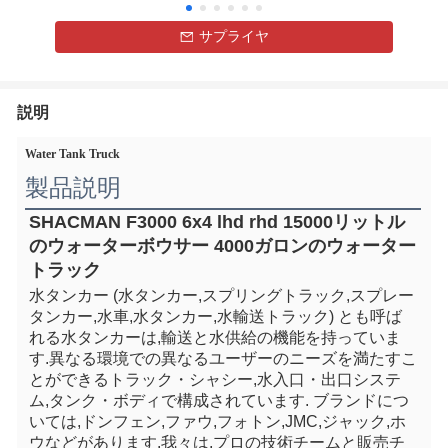
サプライヤ
説明
Water Tank Truck
製品説明
SHACMAN F3000 6x4 lhd rhd 15000リットル
のウォーターボウサー 4000ガロンのウォーター
トラック
水タンカー (水タンカー,スプリングトラック,スプレー
タンカー,水車,水タンカー,水輸送トラック) とも呼ば
れる水タンカーは,輸送と水供給の機能を持っていま
す.異なる環境での異なるユーザーのニーズを満たすこ
とができるトラック・シャシー,水入口・出口システ
ム,タンク・ボディで構成されています. ブランドにつ
いては,ドンフェン,ファウ,フォトン,JMC,ジャック,ホ
ウなどがあります.我々は,プロの技術チームと販売チ