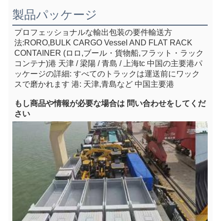
製品パッケージ
プロフェッショナルな輸出包装の要件
輸送方
法:RORO,BULK CARGO Vessel AND FLAT RACK 
CONTAINER (ロロ,ブール・貨物船,フラット・ラック
コンテナ)
港 天津 / 梁陽 / 青島 / 上海
tc 中国の主要港
パ
ッケージの詳細: すべてのトラックは運送前にワック
スで磨かれます 港: 天津,青島など 中国主要港
もし
商品や情報が必要な場合は 問い合わせをしてくだ
さい