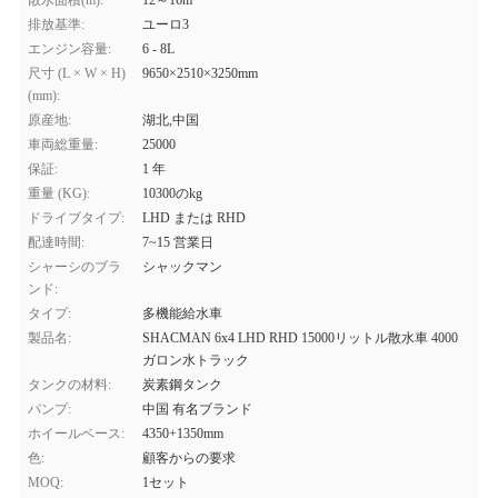
散水面積(m):
12～16m
排放基準:
ユーロ3
エンジン容量:
6 - 8L
尺寸 (L × W × H)
9650×2510×3250mm
(mm):
原産地:
湖北,中国
車両総重量:
25000
保証:
1 年
重量 (KG):
10300のkg
ドライブタイプ:
LHD または RHD
配達時間:
7~15 営業日
シャーシのブラ
シャックマン
ンド:
タイプ:
多機能給水車
製品名:
SHACMAN 6x4 LHD RHD 15000リットル散水車 4000
ガロン水トラック
タンクの材料:
炭素鋼タンク
パンプ:
中国 有名ブランド
ホイールベース:
4350+1350mm
色:
顧客からの要求
MOQ:
1セット