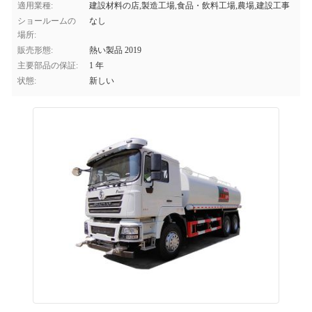
適用業種:
建設材料の店,製造工場,食品・飲料工場,農場,建設工事
ショールームの
なし
場所:
販売形態:
熱い製品 2019
主要部品の保証:
1 年
状態:
新しい