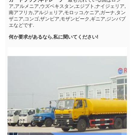
ア,アルメニア,ウズベキスタン,エジプト,ナイジェリア,
南アフリカ,アルジェリア,モロッコ,ケニア,ガーナ,タン
ザニア,コンゴ,ザンビア,モザンビーク,ギニア,ジンバブ
エなどです.
何か要求があるなら,私に聞いてください!