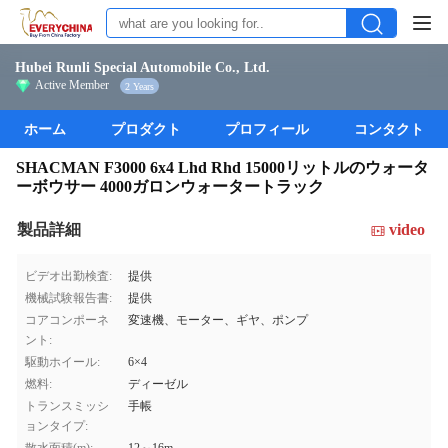
Hubei Runli Special Automobile Co., Ltd.
Active Member
2 Years
ホーム
プロダクト
プロフィール
コンタクト
SHACMAN F3000 6x4 Lhd Rhd 15000リットルのウォータ
ーボウサー 4000ガロンウォータートラック
製品詳細
video
ビデオ出勤検査:
提供
機械試験報告書:
提供
コアコンポーネ
変速機、モーター、ギヤ、ポンプ
ント:
駆動ホイール:
6×4
燃料:
ディーゼル
トランスミッシ
手帳
ョンタイプ: