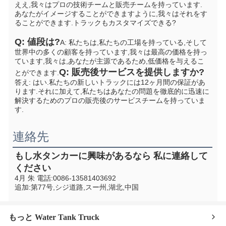
ええ,我々はプロの技術チームと販売チームを持っています. 
あなたがイメージすることができますように,我々はそれをす
ることができます.
トラックもカスタマイズできる?
Q: 値段は?
A: 私たちは,私たちの工場を持っている,そして
世界中の多くの顧客を持っています,我々は最高の価格を持っ
ています,我々は,あなたが主源であるため,低価格を与えるこ
Q: 販売後サービスを提供しますか?
とができます.
答え: はい.私たちの新しいトラックには12ヶ月間の保証があ
ります.それに加えて,私たちはあなたの問題を徹底的に迅速に
解決するためのプロの販売後のサービスチームを持っていま
す.
連絡先
もし水タンカーに興味があるなら 私に連絡して
ください
4月 朱 電話:0086-13581403692
追加:第77号,シジ道路,スー州,湖北,中国
もっと Water Tank Truck