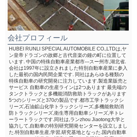
会社プロフィール
HUBEI RUNLI SPECIAL AUTOMOBILE CO.,LTDは,ヤ
ン皇帝ドラゴンの故郷と古代音楽の鐘の町に位置して
います. 中国の特殊自動車産業都市---スー州市,湖北省.
会社は1997年に設立されました特別自動車産業に参入
した最初の国内民間企業です. 同社はあらゆる種類の
特殊自動車の研究開発に注力しています.製造業販売と
サービス 自動車の生産ラインは2つあります 最先端の
タンクトラックと多機能消防救助トラックがあります
5つのシリーズと370の製品です.都市工学トラックシ
リーズ,石油鉱山化学トラックシリーズ,多機能救助消
防トラックシリーズ,衛生専用自動車シリーズ,半トレ
ーラートラックです.同社は,ランzhou Jiaotong大学と
協力して,自動車の特別研究開発センターを設立しまし
た.特別自動車生産,学習,研究基地となった.国内自動車