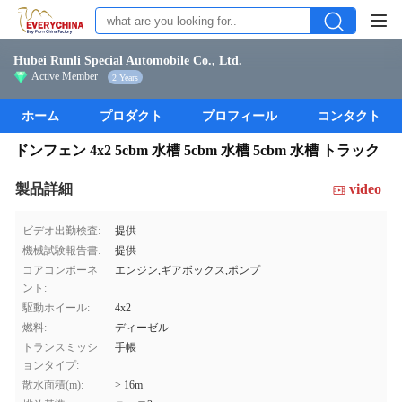
Hubei Runli Special Automobile Co., Ltd.
Active Member
2 Years
ホーム
プロダクト
プロフィール
コンタクト
ドンフェン 4x2 5cbm 水槽 5cbm 水槽 5cbm 水槽 トラック
製品詳細
video
ビデオ出勤検査:
提供
機械試験報告書:
提供
コアコンポーネ
エンジン,ギアボックス,ポンプ
ント:
駆動ホイール:
4x2
燃料:
ディーゼル
トランスミッシ
手帳
ョンタイプ:
散水面積(m):
> 16m