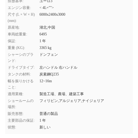
排放基準:
ユーロ3
エンジン容量:
< 4L="">
尺寸 (L × W × H)
6000x2400x3000
(mm):
原産地:
湖北,中国
車両総重量:
6495
保証:
1 年
重量 (KG):
3365 kg
シャーシのブラ
ドンフェン
ンド:
ドライブタイプ:
左ハンドル 右ハンドル
タンクの材料:
炭素鋼Q235
幅を振りかける
12~16m
こと:
適用業種:
製造工場、農場、建築工事
ショールームの
フィリピン,アルジェリア,ナイジェリア
場所:
販売形態:
普通の製品
主要部品の保証:
1 年
状態:
新しい