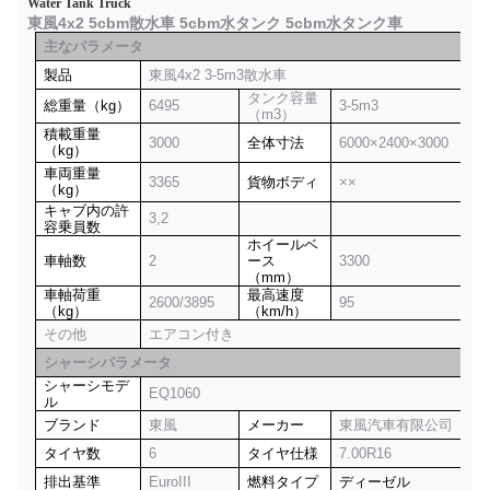
Water Tank Truck
東風4x2 5cbm散水車 5cbm水タンク 5cbm水タンク車
主なパラメータ
製品
東風4x2 3-5m3散水車
タンク容量
総重量（kg）
6495
3-5m3
（m3）
積載重量
3000
全体寸法
6000×2400×3000
（kg）
車両重量
3365
貨物ボディ
××
（kg）
キャブ内の許
3,2
容乗員数
ホイールベ
車軸数
2
ース
3300
（mm）
車軸荷重
最高速度
2600/3895
95
（kg）
（km/h）
その他
エアコン付き
シャーシパラメータ
シャーシモデ
EQ1060
ル
ブランド
東風
メーカー
東風汽車有限公司
タイヤ数
6
タイヤ仕様
7.00R16
排出基準
EuroIII
燃料タイプ
ディーゼル