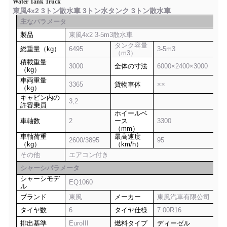
Water Tank Truck
東風4x2 3トン散水車 3トン水タンク 3トン散水車
主なパラメータ
製品
東風4x2 3-5m3散水車
タンク容量
総重量（kg）
6495
3-5m3
（m3）
積載重量
3000
全体の寸法
6000×2400×3000
（kg）
車両重量
3365
貨物車体
××
（kg）
キャビン内の
3,2
許容乗員
ホイールベ
車軸数
2
ース
3300
（mm）
車軸荷重
最高速度
2600/3895
95
（kg）
（km/h）
その他
エアコン付き
シャーシパラメータ
シャーシモデ
EQ1060
ル
ブランド
東風
メーカー
東風汽車有限公司
タイヤ数
6
タイヤ仕様
7.00R16
排出基準
EuroIII
燃料タイプ
ディーゼル