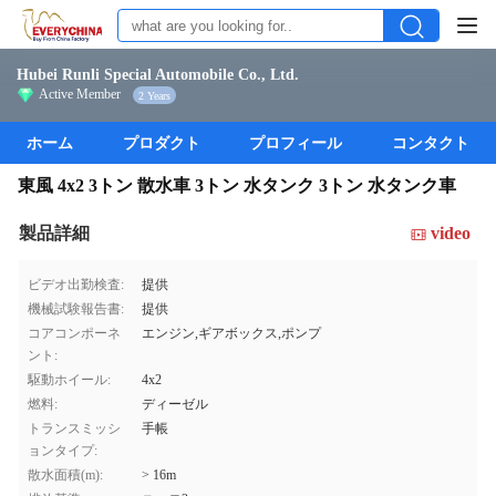
Hubei Runli Special Automobile Co., Ltd.
Active Member
2 Years
ホーム
プロダクト
プロフィール
コンタクト
東風 4x2 3トン 散水車 3トン 水タンク 3トン 水タンク車
製品詳細
video
ビデオ出勤検査:
提供
機械試験報告書:
提供
コアコンポーネ
エンジン,ギアボックス,ポンプ
ント:
駆動ホイール:
4x2
燃料:
ディーゼル
トランスミッシ
手帳
ョンタイプ:
散水面積(m):
> 16m