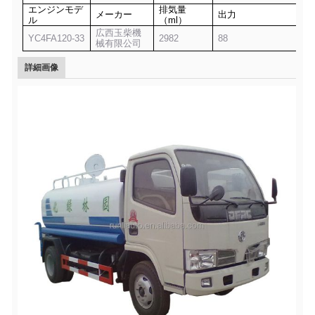
エンジンモデ
排気量
メーカー
出力
ル
（ml）
広西玉柴機
YC4FA120-33
2982
88
械有限公司
詳細画像