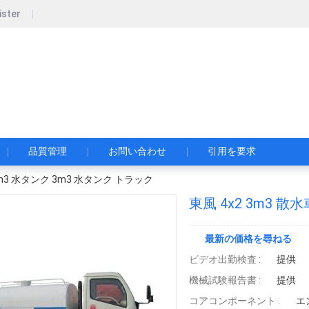
ister
pecial Automobile Co., Ltd.
限公司
品質管理
お問い合わせ
引用を要求
 3m3 水タンク 3m3 水タンク トラック
東風 4x2 3m3 散
最新の価格を尋ねる
ビデオ出勤検査 :
提供
機械試験報告書 :
提供
コアコンポーネント :
エ