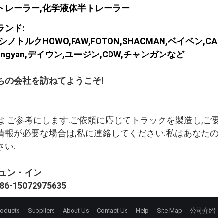
トレーラー,化学液体半トレーラー
ランド:
トルクHOWO,FAW,FOTON,SHACMAN,ベイベン,CAMC,I S 
O hongyan,デイウン,ユージン,CDW,チャンガンなど
ちの会社を訪ねてようこそ!
は ご参考にします.ご依頼に応じてトラックを製造し,ご
情報が必要な場合は,私に連絡してください.私はあなた
い.
ジュン・イン
6-15072975635
roducts
Suppliers
About Us
Contact Us
Help
Site Map
公司介绍