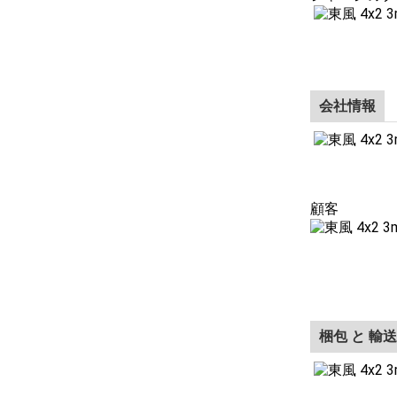
会社情報
顧客
梱包 と 輸送