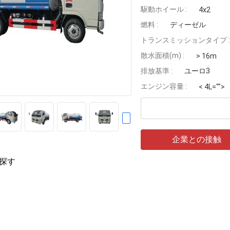
駆動ホイール :
4x2
燃料 :
ディーゼル
トランスミッションタイプ :
散水面積(m) :
> 16m
排放基準 :
ユーロ3
エンジン容量 :
< 4L="">
企業との接触
探す