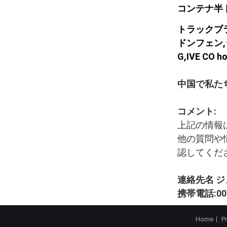
コンテナ半
トラックブ
ドンフェン,シノ
G,IVE C
中国で私た
コメント:
上記の情報
他の質問や
認してくださ
連絡先名 
携帯電話:008
Home
P