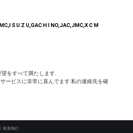
U Z U,GAC H I NO,JAC,JMC,X C M
要望をすべて満たします.
のサービスに非常に喜んでます.私の連絡先を確
联系我们