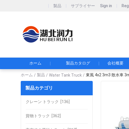
製品
サプライヤー
Sign in
Reg
Hubei Runli S
湖北润力专用汽车有
ホーム
製品カタログ
会社概要
ホーム
製品
東風 4x2 3m3 散水車
/
/
Water Tank Truck
/
製品カテゴリ
クレーン トラック
[136]
貨物トラック
[362]