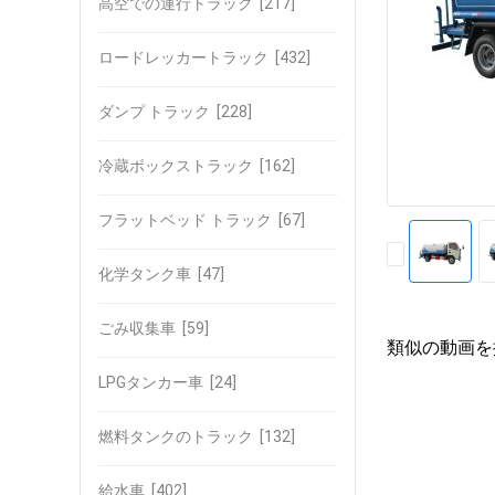
高空での運行トラック
[217]
ロードレッカートラック
[432]
ダンプ トラック
[228]
冷蔵ボックストラック
[162]
フラットベッド トラック
[67]
化学タンク車
[47]
ごみ収集車
[59]
類似の動画を
LPGタンカー車
[24]
燃料タンクのトラック
[132]
給水車
[402]