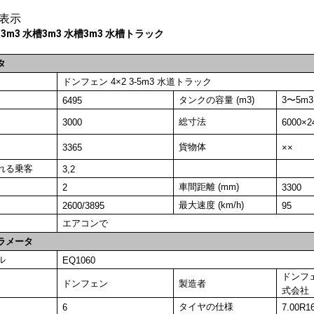
表示
 3m3 水槽3m3 水槽3m3 水槽トラック
タ
ドンフェン 4×2 3-5m3 水道トラック
タンクの容量 (m3)
3〜5m3
6495
総寸法
3000
6000×2
貨物体
3365
××
れる乗客
3,2
車間距離 (mm)
2
3300
最大速度 (km/h)
2600/3895
95
エアコンで
ラメータ
ル
EQ1060
ドンフ
ドンフェン
製造者
式会社
タイヤの仕様
6
7.00R1