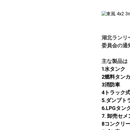
湖北ランリ
委員会の通
主な製品は
1水タンク
2燃料タン
3消防車
4トラック
5.ダンプト
6.LPGタ
7. 卸売セ
8コンクリ