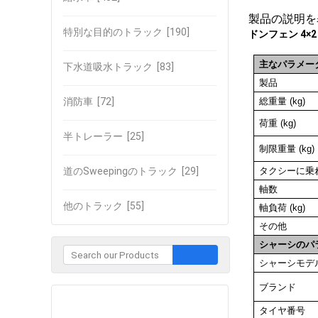
製品の説明を
特別な目的のトラック
[190]
ドンフェン 4×2
主なパラメー
下水道吸水トラック
[83]
製品
消防車
[72]
総重量 (kg)
荷重 (kg)
半トレーラー
[25]
制限重量 (kg)
道のSweepingのトラック
[29]
タクシーに乗
軸数
他のトラック
[55]
軸負荷 (kg)
その他
シャーシのパ
シャーシモデ
ブランド
企業との接触
タイヤ番号