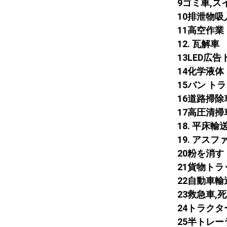
9ゴミ車,ス
10排泄物
11高空作
12. 瓦解車
13LED広
14化学液
15バン ト
16道路掃除
17高圧清掃
18. 平床
19. アス
20粉を消す
21貨物トラ
22自動車
23救急車,
24トラク
25半トレ