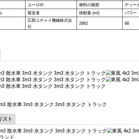
ユーロIII
燃料の種類
ディー
ル
製造者
移動量 (ml)
パワー
広西ユチャイ機械株式会
2982
88
社
リスト
ランド