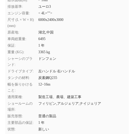
散水面積(m):
> 16m
排放基準:
ユーロ3
エンジン容量:
< 4L="">
尺寸 (L × W × H)
6000x2400x3000
(mm):
原産地:
湖北,中国
車両総重量:
6495
保証:
1 年
重量 (KG):
3365 kg
シャーシのブラ
ドンフェン
ンド:
ドライブタイプ:
左ハンドル 右ハンドル
タンクの材料:
炭素鋼Q235
幅を振りかける
12~16m
こと:
適用業種:
製造工場、農場、建築工事
ショールームの
フィリピン,アルジェリア,ナイジェリア
場所:
販売形態:
普通の製品
主要部品の保証:
1 年
状態:
新しい