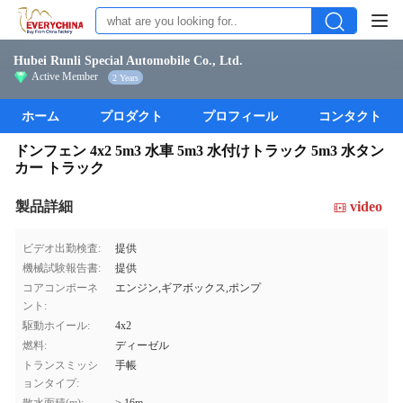
Hubei Runli Special Automobile Co., Ltd.
Active Member
2 Years
ホーム
プロダクト
プロフィール
コンタクト
ドンフェン 4x2 5m3 水車 5m3 水付けトラック 5m3 水タン
カー トラック
製品詳細
video
ビデオ出勤検査:
提供
機械試験報告書:
提供
コアコンポーネ
エンジン,ギアボックス,ポンプ
ント:
駆動ホイール:
4x2
燃料:
ディーゼル
トランスミッシ
手帳
ョンタイプ: