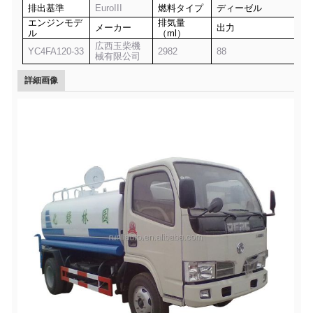
排出基準
EuroIII
燃料タイプ
ディーゼル
エンジンモデ
排気量
メーカー
出力
ル
（ml）
広西玉柴機
YC4FA120-33
2982
88
械有限公司
詳細画像