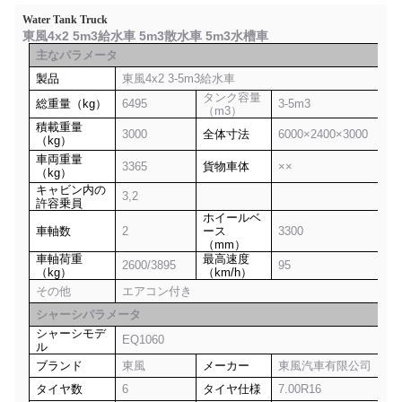
Water Tank Truck
東風4x2 5m3給水車 5m3散水車 5m3水槽車
主なパラメータ
製品
東風4x2 3-5m3給水車
タンク容量
総重量（kg）
6495
3-5m3
（m3）
積載重量
3000
全体寸法
6000×2400×3000
（kg）
車両重量
3365
貨物車体
××
（kg）
キャビン内の
3,2
許容乗員
ホイールベ
車軸数
2
ース
3300
（mm）
車軸荷重
最高速度
2600/3895
95
（kg）
（km/h）
その他
エアコン付き
シャーシパラメータ
シャーシモデ
EQ1060
ル
ブランド
東風
メーカー
東風汽車有限公司
タイヤ数
6
タイヤ仕様
7.00R16