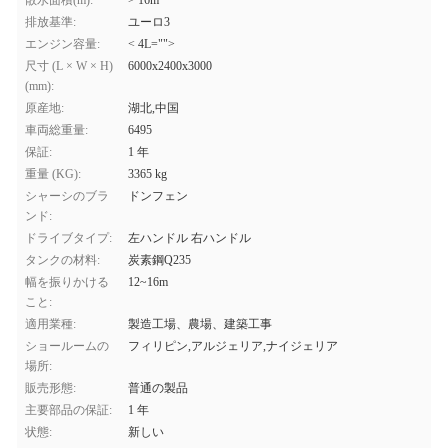
散水面積(m):
> 16m
排放基準:
ユーロ3
エンジン容量:
< 4L="">
尺寸 (L × W × H)
6000x2400x3000
(mm):
原産地:
湖北,中国
車両総重量:
6495
保証:
1 年
重量 (KG):
3365 kg
シャーシのブラ
ドンフェン
ンド:
ドライブタイプ:
左ハンドル 右ハンドル
タンクの材料:
炭素鋼Q235
幅を振りかける
12~16m
こと:
適用業種:
製造工場、農場、建築工事
ショールームの
フィリピン,アルジェリア,ナイジェリア
場所:
販売形態:
普通の製品
主要部品の保証:
1 年
状態:
新しい