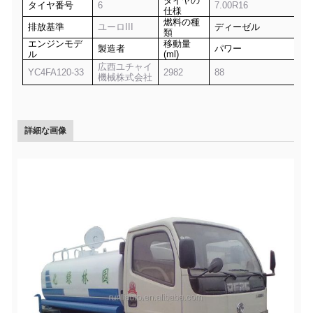
タイヤの
タイヤ番号
6
7.00R16
仕様
燃料の種
排放基準
ユーロIII
ディーゼル
類
エンジンモデ
移動量
製造者
パワー
ル
(ml)
広西ユチャイ
YC4FA120-33
2982
88
機械株式会社
詳細な画像