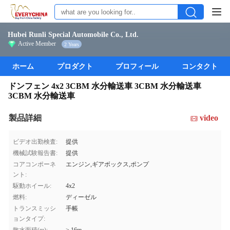
Hubei Runli Special Automobile Co., Ltd.
Active Member
2 Years
ホーム
プロダクト
プロフィール
コンタクト
ドンフェン 4x2 3CBM 水分輸送車 3CBM 水分輸送車
3CBM 水分輸送車
製品詳細
video
ビデオ出勤検査:
提供
機械試験報告書:
提供
コアコンポーネ
エンジン,ギアボックス,ポンプ
ント:
駆動ホイール:
4x2
燃料:
ディーゼル
トランスミッシ
手帳
ョンタイプ: