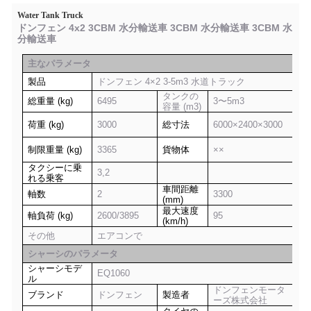
Water Tank Truck
ドンフェン 4x2 3CBM 水分輸送車 3CBM 水分輸送車 3CBM 水
分輸送車
主なパラメータ
製品
ドンフェン 4×2 3-5m3 水道トラック
タンクの
総重量 (kg)
6495
3〜5m3
容量 (m3)
荷重 (kg)
3000
総寸法
6000×2400×3000
制限重量 (kg)
3365
貨物体
××
タクシーに乗
3,2
れる乗客
車間距離
軸数
2
3300
(mm)
最大速度
軸負荷 (kg)
2600/3895
95
(km/h)
その他
エアコンで
シャーシのパラメータ
シャーシモデ
EQ1060
ル
ドンフェンモータ
ブランド
ドンフェン
製造者
ーズ株式会社