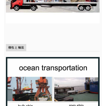
梱包 と 輸送