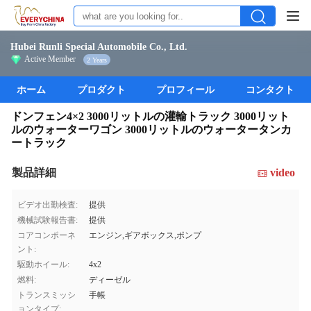
Hubei Runli Special Automobile Co., Ltd.
Active Member
2 Years
ホーム
プロダクト
プロフィール
コンタクト
ドンフェン4×2 3000リットルの灌輸トラック 3000リット
ルのウォーターワゴン 3000リットルのウォータータンカ
ートラック
製品詳細
video
ビデオ出勤検査:
提供
機械試験報告書:
提供
コアコンポーネ
エンジン,ギアボックス,ポンプ
ント:
駆動ホイール:
4x2
燃料:
ディーゼル
トランスミッシ
手帳
ョンタイプ: