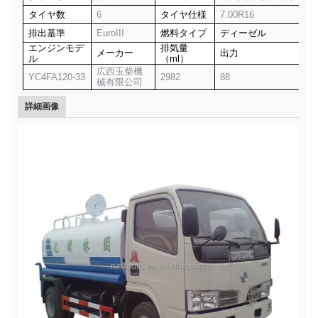
タイヤ数
6
タイヤ仕様
7.00R16
排出基準
EuroIII
燃料タイプ
ディーゼル
エンジンモデ
排気量
メーカー
出力
ル
（ml）
広西玉柴機
YC4FA120-33
2982
88
械有限公司
詳細画像