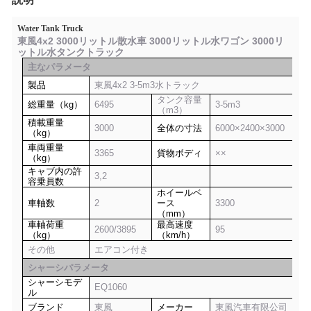
Water Tank Truck
東風4x2 3000リットル散水車 3000リットル水ワゴン 3000リ
ットル水タンクトラック
主なパラメータ
製品
東風4x2 3-5m3水トラック
タンク容量
総重量（kg）
6495
3-5m3
（m3）
積載重量
3000
全体の寸法
6000×2400×3000
（kg）
車両重量
3365
貨物ボディ
××
（kg）
キャブ内の許
3,2
容乗員数
ホイールベ
車軸数
2
ース
3300
（mm）
車軸荷重
最高速度
2600/3895
95
（kg）
（km/h）
その他
エアコン付き
シャーシパラメータ
シャーシモデ
EQ1060
ル
ブランド
東風
メーカー
東風汽車有限公司