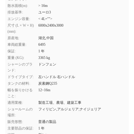
散水面積(m):
> 16m
排放基準:
ユーロ3
エンジン容量:
< 4L="">
尺寸 (L × W × H)
6000x2400x3000
(mm):
原産地:
湖北,中国
車両総重量:
6495
保証:
1 年
重量 (KG):
3365 kg
シャーシのブラ
ドンフェン
ンド:
ドライブタイプ:
左ハンドル 右ハンドル
タンクの材料:
炭素鋼Q235
幅を振りかける
12~16m
こと:
適用業種:
製造工場、農場、建築工事
ショールームの
フィリピン,アルジェリア,ナイジェリア
場所:
販売形態:
普通の製品
主要部品の保証:
1 年