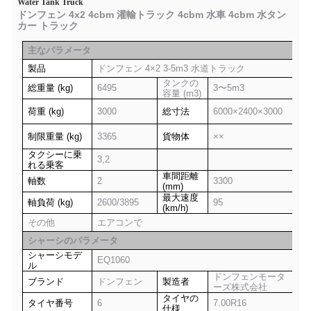
Water Tank Truck
ドンフェン 4x2 4cbm 灌輸トラック 4cbm 水車 4cbm 水タン
カー トラック
主なパラメータ
製品
ドンフェン 4×2 3-5m3 水道トラック
タンクの
総重量 (kg)
6495
3〜5m3
容量 (m3)
荷重 (kg)
3000
総寸法
6000×2400×3000
制限重量 (kg)
3365
貨物体
××
タクシーに乗
3,2
れる乗客
車間距離
軸数
2
3300
(mm)
最大速度
軸負荷 (kg)
2600/3895
95
(km/h)
その他
エアコンで
シャーシのパラメータ
シャーシモデ
EQ1060
ル
ドンフェンモータ
ブランド
ドンフェン
製造者
ーズ株式会社
タイヤの
タイヤ番号
6
7.00R16
仕様