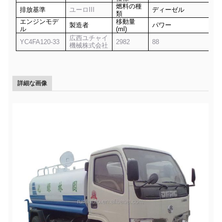
燃料の種
排放基準
ユーロIII
ディーゼル
類
エンジンモデ
移動量
製造者
パワー
ル
(ml)
広西ユチャイ
YC4FA120-33
2982
88
機械株式会社
詳細な画像