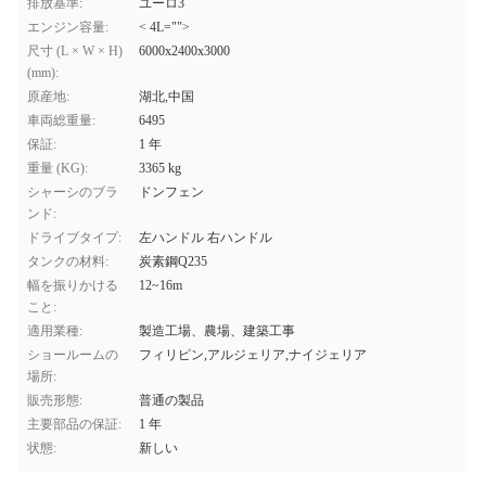
排放基準:
ユーロ3
エンジン容量:
< 4L="">
尺寸 (L × W × H)
6000x2400x3000
(mm):
原産地:
湖北,中国
車両総重量:
6495
保証:
1 年
重量 (KG):
3365 kg
シャーシのブラ
ドンフェン
ンド:
ドライブタイプ:
左ハンドル 右ハンドル
タンクの材料:
炭素鋼Q235
幅を振りかける
12~16m
こと:
適用業種:
製造工場、農場、建築工事
ショールームの
フィリピン,アルジェリア,ナイジェリア
場所:
販売形態:
普通の製品
主要部品の保証:
1 年
状態:
新しい