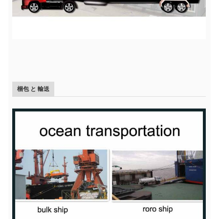
梱包 と 輸送