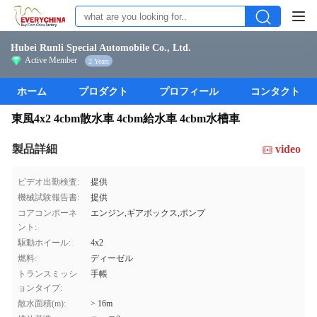
Hubei Runli Special Automobile Co., Ltd.
Active Member
2 Years
ホーム
プロダクト
プロフィール
コンタクト
東風4x2 4cbm散水車 4cbm給水車 4cbm水槽車
製品詳細
video
ビデオ出勤検査:
提供
機械試験報告書:
提供
コアコンポーネ
エンジン,ギアボックス,ポンプ
ント:
駆動ホイール:
4x2
燃料:
ディーゼル
トランスミッシ
手帳
ョンタイプ:
散水面積(m):
> 16m