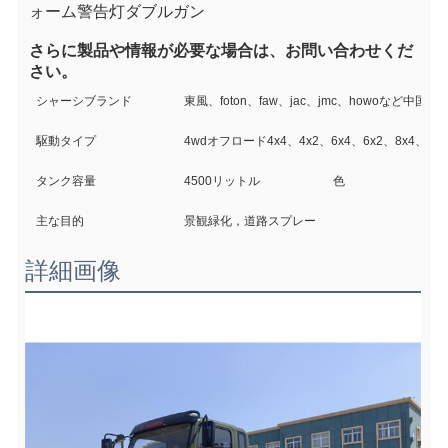
ォーム警告灯ダブルガン
さらに製品や情報が必要な場合は、お問い合わせくだ
さい。
シャーシブランド
東風、foton、faw、jac、jmc、howoなど中国
駆動タイプ
4wdオフロード4x4、4x2、6x4、6x2、8x4、6
タンク容量
4500リットル
色
主な目的
景観緑化，道路スプレー
詳細画像