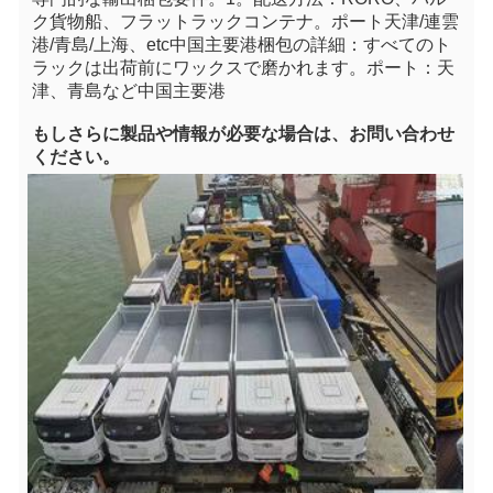
ク貨物船、フラットラックコンテナ
。ポート天津/連雲
港/青島/上海、e
tc中国主要港
梱包の詳細：すべてのト
ラックは出荷前にワックスで磨かれます。ポート：天
津、青島など中国主要港
もし
さらに製品や情報が必要な場合は、お問い合わせ
ください。