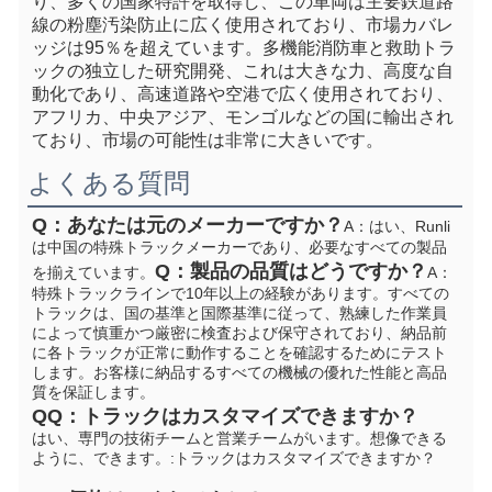
り、多くの国家特許を取得し、この車両は主要鉄道路
線の粉塵汚染防止に広く使用されており、市場カバレ
ッジは95％を超えています。多機能消防車と救助トラ
ックの独立した研究開発、これは大きな力、高度な自
動化であり、高速道路や空港で広く使用されており、
アフリカ、中央アジア、モンゴルなどの国に輸出され
ており、市場の可能性は非常に大きいです。
よくある質問
Q：あなたは元のメーカーですか？
A：はい、Runli
は中国の特殊トラックメーカーであり、必要なすべての製品
Q：製品の品質はどうですか？
を揃えています。
A：
特殊トラックラインで10年以上の経験があります。すべての
トラックは、国の基準と国際基準に従って、熟練した作業員
によって慎重かつ厳密に検査および保守されており、納品前
に各トラックが正常に動作することを確認するためにテスト
します。お客様に納品するすべての機械の優れた性能と高品
質を保証します。
Q
Q：トラックはカスタマイズできますか？
はい、専門の技術チームと営業チームがいます。想像できる
ように、できます。
:トラックはカスタマイズできますか？