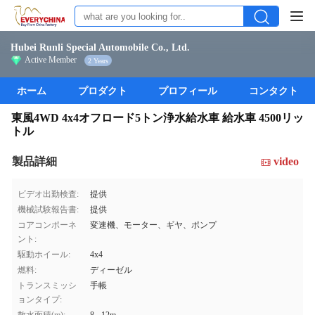
Hubei Runli Special Automobile Co., Ltd.
Active Member
2 Years
ホーム
プロダクト
プロフィール
コンタクト
東風4WD 4x4オフロード5トン浄水給水車 給水車 4500リッ
トル
製品詳細
video
ビデオ出勤検査:
提供
機械試験報告書:
提供
コアコンポーネ
変速機、モーター、ギヤ、ポンプ
ント:
駆動ホイール:
4x4
燃料:
ディーゼル
トランスミッシ
手帳
ョンタイプ: