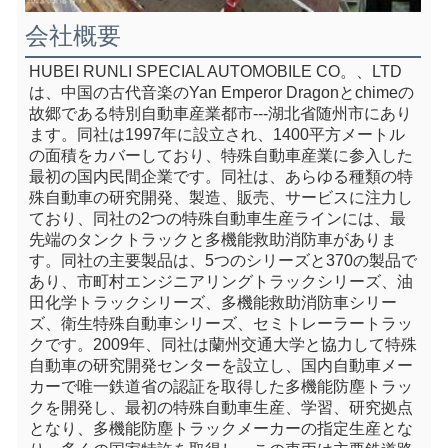
会社概要
HUBEI RUNLI SPECIAL AUTOMOBILE CO。、LTD
は、中国の古代音楽のYan Emperor Dragonとchimeの
故郷である特別自動車産業都市---湖北省随州市にあり
ます。同社は1997年に設立され、1400平方メートル
の面積をカバーしており、特殊自動車産業に参入した
最初の国内民間企業です。同社は、あらゆる種類の特
殊自動車の研究開発、製造、販売、サービスに注力し
ており、同社の2つの特殊自動車生産ラインには、最
先端のタンクトラックと多機能救助消防車がありま
す。同社の主要製品は、5つのシリーズと370の製品で
あり、市町村エンジニアリングトラックシリーズ、油
田化学トラックシリーズ、多機能救助消防車シリー
ズ、衛生特殊自動車シリーズ、セミトレーラートラッ
クです。2009年、同社は蘭州交通大学と協力して特殊
自動車の研究開発センターを設立し、国内自動車メー
カーで唯一鉄道省の認証を取得した多機能防塵トラッ
クを開発し、最初の特殊自動車生産、学習、研究拠点
となり、多機能防塵トラックメーカーの指定生産とな