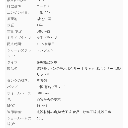
散水面積(m):
8 - 12m
排放基準:
ユーロ3
エンジン容量:
< 4L="">
原産地:
湖北,中国
保証:
1 年
重量 (KG):
8000キロ
ドライブタイプ:
左手ドライブ
配達時間:
7~15 営業日
シャーシのブラ
ドンフェン
ンド:
タイプ:
多機能給水車
製品名:
道路外 5トンの浄水ボウサー トラック 水ボウサー 4500
リットル
タンクの材料:
炭素鋼
パンプ:
中国 有名ブランド
ホイールベース:
3800mm
色:
顧客からの要求
MOQ:
1セット
適用業種:
建設材料の店,製造工場,食品・飲料工場,建設工事
ショールームの
なし
場所: