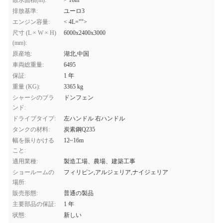
散水面積(m):
> 16m
排放基準:
ユーロ3
エンジン容量:
< 4L="">
尺寸 (L × W × H)
6000x2400x3000
(mm):
原産地:
湖北,中国
車両総重量:
6495
保証:
1 年
重量 (KG):
3365 kg
シャーシのブラ
ドンフェン
ンド:
ドライブタイプ:
左ハンドル 右ハンドル
タンクの材料:
炭素鋼Q235
幅を振りかける
12~16m
こと:
適用業種:
製造工場、農場、建築工事
ショールームの
フィリピン,アルジェリア,ナイジェリア
場所:
販売形態:
普通の製品
主要部品の保証:
1 年
状態:
新しい