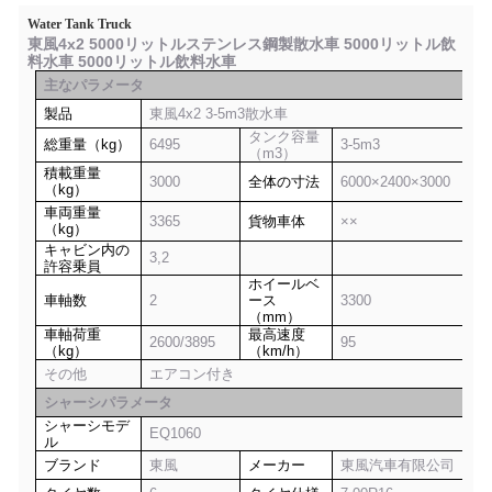
Water Tank Truck
東風4x2 5000リットルステンレス鋼製散水車 5000リットル飲
料水車 5000リットル飲料水車
主なパラメータ
製品
東風4x2 3-5m3散水車
タンク容量
総重量（kg）
6495
3-5m3
（m3）
積載重量
3000
全体の寸法
6000×2400×3000
（kg）
車両重量
3365
貨物車体
××
（kg）
キャビン内の
3,2
許容乗員
ホイールベ
車軸数
2
ース
3300
（mm）
車軸荷重
最高速度
2600/3895
95
（kg）
（km/h）
その他
エアコン付き
シャーシパラメータ
シャーシモデ
EQ1060
ル
ブランド
東風
メーカー
東風汽車有限公司