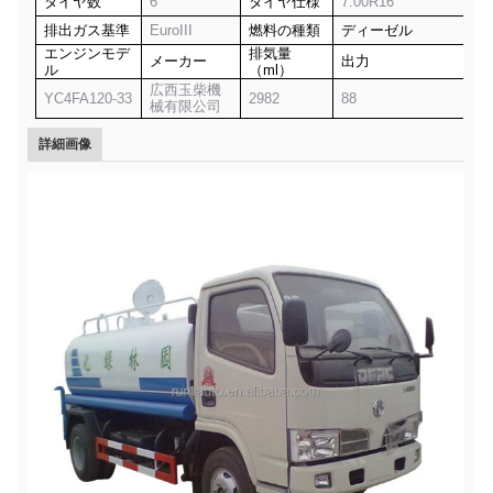
タイヤ数
6
タイヤ仕様
7.00R16
排出ガス基準
EuroIII
燃料の種類
ディーゼル
エンジンモデ
排気量
メーカー
出力
ル
（ml）
広西玉柴機
YC4FA120-33
2982
88
械有限公司
詳細画像