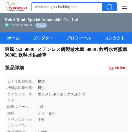
Hubei Runli Special Automobile Co., Ltd.
Active Member
2 Years
ホーム
プロダクト
プロフィール
コンタクト
東風 4x2 5000L ステンレス鋼製散水車 5000L 飲料水運搬車
5000L 飲料水供給車
製品詳細
video
ビデオ出勤検査:
提供
機械試験報告書:
提供
コアコンポーネ
エンジン,ギアボックス,ポンプ
ント:
駆動ホイール:
4x2
燃料:
ディーゼル
トランスミッシ
手帳
ョンタイプ: