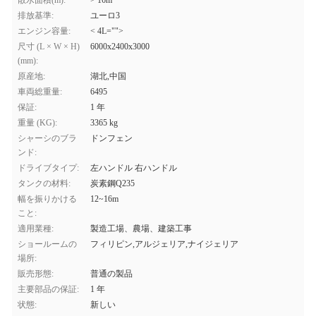
散水面積(m):
> 16m
排放基準:
ユーロ3
エンジン容量:
< 4L="">
尺寸 (L × W × H)
6000x2400x3000
(mm):
原産地:
湖北,中国
車両総重量:
6495
保証:
1 年
重量 (KG):
3365 kg
シャーシのブラ
ドンフェン
ンド:
ドライブタイプ:
左ハンドル 右ハンドル
タンクの材料:
炭素鋼Q235
幅を振りかける
12~16m
こと:
適用業種:
製造工場、農場、建築工事
ショールームの
フィリピン,アルジェリア,ナイジェリア
場所:
販売形態:
普通の製品
主要部品の保証:
1 年
状態:
新しい