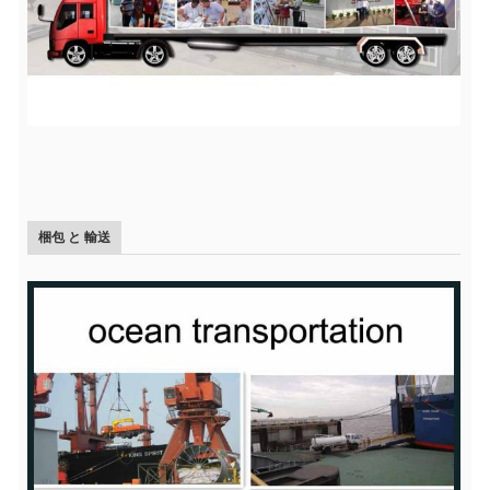
梱包 と 輸送