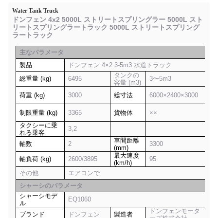
Water Tank Truck
ドンフェン 4x2 5000L ストリートスプリングラー 5000L スト
リートスプリングラートラック 5000L ストリートスプリング
ラートラック
主なパラメータ
製品
ドンフェン 4×2 3-5m3 水道トラック
タンクの
総重量 (kg)
6495
3〜5m3
容量 (m3)
荷重 (kg)
3000
総寸法
6000×2400×3000
制限重量 (kg)
3365
貨物体
××
タクシーに乗
3,2
れる乗客
車間距離
軸数
2
3300
(mm)
最大速度
軸負荷 (kg)
2600/3895
95
(km/h)
その他
エアコンで
シャーシのパラメータ
シャーシモデ
EQ1060
ル
ドンフェンモータ
ブランド
ドンフェン
製造者