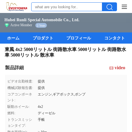
Hubei Runli Special Automobile Co., Ltd.
Active Member
2 Years
ホーム
プロダクト
プロフィール
コンタクト
東風 4x2 5000リットル 街路散水車 5000リットル 街路散水
車 5000リットル 散水車
製品詳細
video
ビデオ出勤検査:
提供
機械試験報告書:
提供
コアコンポーネ
エンジン,ギアボックス,ポンプ
ント:
駆動ホイール:
4x2
燃料:
ディーゼル
トランスミッシ
手帳
ョンタイプ: