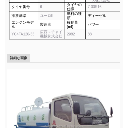
ーズ株式会社
タイヤの
タイヤ番号
6
7.00R16
仕様
燃料の種
排放基準
ユーロIII
ディーゼル
類
エンジンモデ
移動量
製造者
パワー
ル
(ml)
広西ユチャイ
YC4FA120-33
2982
88
機械株式会社
詳細な画像