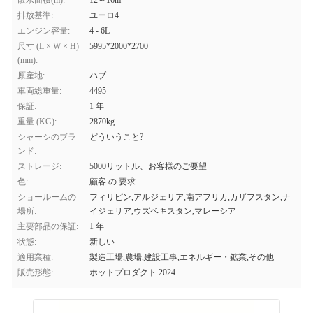
散水面積(m):
12～16m
排放基準:
ユーロ4
エンジン容量:
4 - 6L
尺寸 (L × W × H)
5995*2000*2700
(mm):
原産地:
ハブ
車両総重量:
4495
保証:
1 年
重量 (KG):
2870kg
シャーシのブラ
どういうこと?
ンド:
ストレージ:
5000リットル、お客様のご要望
色:
顧客 の 要求
ショールームの
フィリピン,アルジェリア,南アフリカ,カザフスタン,ナ
場所:
イジェリア,ウズベキスタン,マレーシア
主要部品の保証:
1 年
状態:
新しい
適用業種:
製造工場,農場,建設工事,エネルギー・鉱業,その他
販売形態:
ホットプロダクト 2024