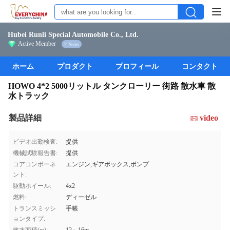
Hubei Runli Special Automobile Co., Ltd.
Active Member
2 Years
ホーム
プロダクト
プロフィール
コンタクト
HOWO 4*2 5000リットル タンクローリー 街路 散水車 散
水トラック
製品詳細
video
ビデオ出勤検査:
提供
機械試験報告書:
提供
コアコンポーネ
エンジン,ギアボックス,ポンプ
ント:
駆動ホイール:
4x2
燃料:
ディーゼル
トランスミッシ
手帳
ョンタイプ: