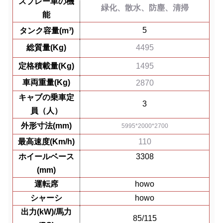
スプレー車の機
緑化、散水、防塵、清掃
能
5
タンク容量(m³)
総質量(Kg)
4495
定格積載量(Kg)
1495
車両重量(Kg)
2870
キャブの乗車定
3
員（人）
外形寸法(mm)
5995*2000*2700
最高速度(Km/h)
110
ホイールベース
3308
(mm)
運転席
howo
シャーシ
howo
出力(kW)/馬力
85/115