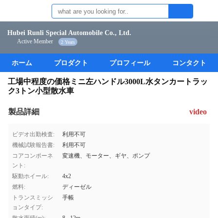
Hubei Runli Special Automobile Co., Ltd.
Active Member
2 Years
ホーム
プロダクト
プロフィール
コンタクト
工場中程度の価格ミニ左ハンドル3000L水タンカートラッ
ク3トン小型散水車
製品詳細
video
ビデオ出勤検査:
利用不可
機械試験報告書:
利用不可
コアコンポーネ
変速機、モーター、ギヤ、ポンプ
ント:
駆動ホイール:
4x2
燃料:
ディーゼル
トランスミッシ
手帳
ョンタイプ: