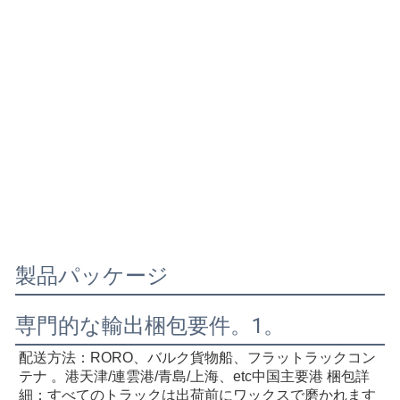
製品パッケージ
専門的な輸出梱包要件。1。
配送方法：RORO、バルク貨物船、フラットラックコン
テナ
 。港天津/連雲港/青島/上海、e
tc中国主要港
 梱包詳
細：すべてのトラックは出荷前にワックスで磨かれます 