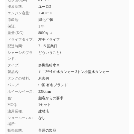
散水面積(m):
8 - 12m
排放基準:
ユーロ3
エンジン容量:
< 4L="">
原産地:
湖北,中国
保証:
1 年
重量 (KG):
8000キロ
ドライブタイプ:
左手ドライブ
配達時間:
7~15 営業日
シャーシのブラ
どういうこと?
ンド:
タイプ:
多機能給水車
製品名:
ミニ3千Lの水タンカー 3トン小型水タンカー
タンクの材料:
炭素鋼
パンプ:
中国 有名ブランド
ホイールベース:
3360mm
色:
顧客からの要求
MOQ:
1セット
適用業種:
建材店
ショールームの
なし
場所:
販売形態:
普通の製品