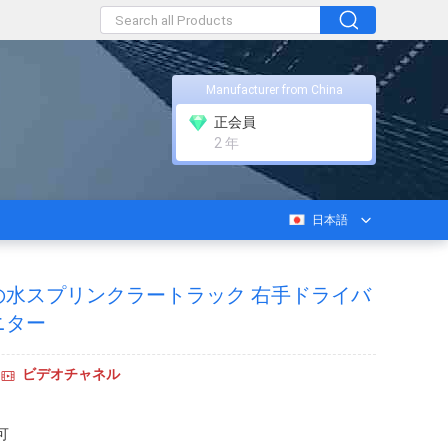
Manufacturer from China
正会員
2 年
日本語
トルの水スプリンクラートラック 右手ドライバ
ニター
ビデオチャネル
可