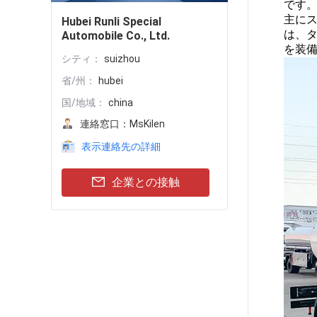
です
主に
Hubei Runli Special
は、
Automobile Co., Ltd.
を装
シティ：
suizhou
省/州：
hubei
国/地域：
china
連絡窓口：
MsKilen
表示連絡先の詳細
企業との接触