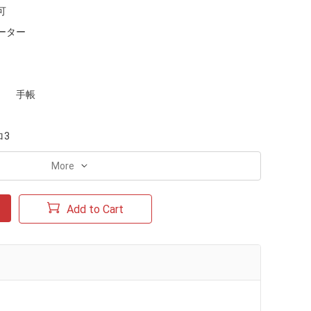
可
ーター
手帳
ロ3
More
Add to Cart