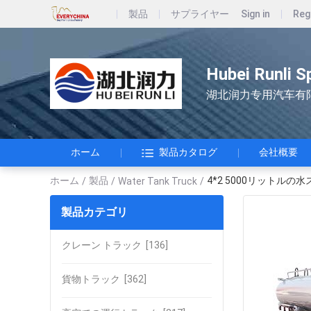
製品
サプライヤー
Sign in
Reg
Hubei Runli S
湖北润力专用汽车有
ホーム
製品カタログ
会社概要
ホーム
製品
4*2 5000リットル
/
/
Water Tank Truck
/
製品カテゴリ
クレーン トラック
[136]
貨物トラック
[362]