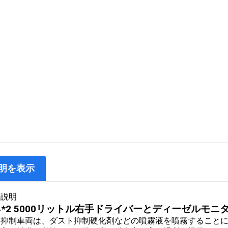
明を表示
の説明
4*2 5000リットル右手ドライバーとディーゼルモ
ト抑制車両は、ダスト抑制硬化剤などの噴霧液を噴霧すること