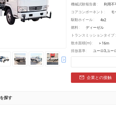
機械試験報告書 :
利用不
コアコンポーネント :
モ
駆動ホイール :
4x2
燃料 :
ディーゼル
トランスミッションタイプ :
散水面積(m) :
> 16m
排放基準 :
ユーロ3,ユー
企業との接触
を探す