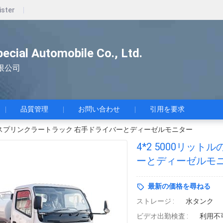
ister
pecial Automobile Co., Ltd.
限公司
品質管理
お問い合わせ
引用を要求
の水スプリンクラートラック 右手ドライバーとディーゼルモニター
4*2 5000リッ
ーとディーゼルモ
最新の価格を尋ねる
ストレージ :
水タンク
ビデオ出勤検査 :
利用不