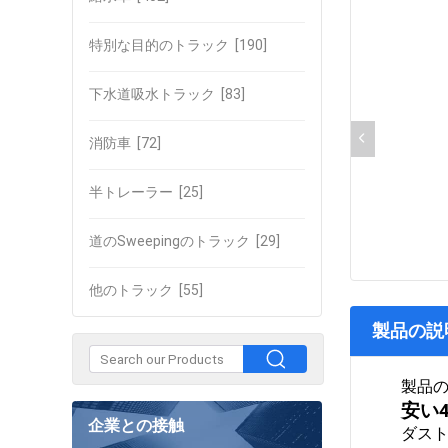
特別な目的のトラック
[190]
下水道吸水トラック
[83]
消防車
[72]
半トレーラー
[25]
道のSweepingのトラック
[29]
他のトラック
[55]
製品の説
製品
安い
企業との接触
ダス