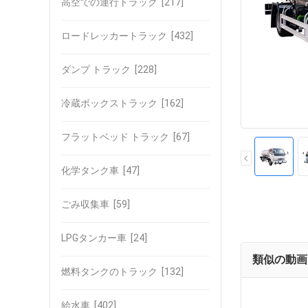
高空での運行トラック
[217]
ロードレッカートラック
[432]
ダンプ トラック
[228]
冷蔵ボックストラック
[162]
フラットベッド トラック
[67]
化学タンク車
[47]
ごみ収集車
[59]
LPGタンカー車
[24]
類似の動画
燃料タンクのトラック
[132]
給水車
[402]