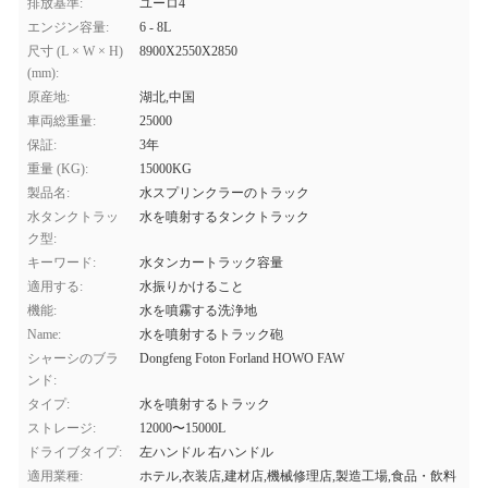
排放基準:
ユーロ4
エンジン容量:
6 - 8L
尺寸 (L × W × H)
8900X2550X2850
(mm):
原産地:
湖北,中国
車両総重量:
25000
保証:
3年
重量 (KG):
15000KG
製品名:
水スプリンクラーのトラック
水タンクトラッ
水を噴射するタンクトラック
ク型:
キーワード:
水タンカートラック容量
適用する:
水振りかけること
機能:
水を噴霧する洗浄地
Name:
水を噴射するトラック砲
シャーシのブラ
Dongfeng Foton Forland HOWO FAW
ンド:
タイプ:
水を噴射するトラック
ストレージ:
12000〜15000L
ドライブタイプ:
左ハンドル 右ハンドル
適用業種:
ホテル,衣装店,建材店,機械修理店,製造工場,食品・飲料