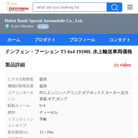
Hubei Runli Special Automobile Co., Ltd.
Active Member
2 Years
ホーム
プロダクト
プロフィール
コンタクト
ドンフェン・フーシェン T5 6x4 19100L 水上輸送車両価格
製品詳細
video
ビデオ出勤検査:
提供
機械試験報告書:
提供
コアコンポーネ
PLC,エンジン,ベアリング,ギアボックス,モーター,圧力
ント:
容器,ギア,ポンプ
駆動ホイール:
6×4
燃料:
ディーゼル
トランスミッシ
手帳
ョンタイプ:
散水面積(m):
12～16m