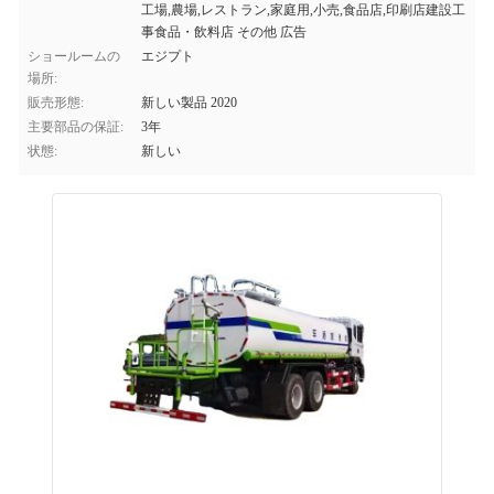
工場,農場,レストラン,家庭用,小売,食品店,印刷店建設工
事食品・飲料店 その他 広告
ショールームの
エジプト
場所:
販売形態:
新しい製品 2020
主要部品の保証:
3年
状態:
新しい