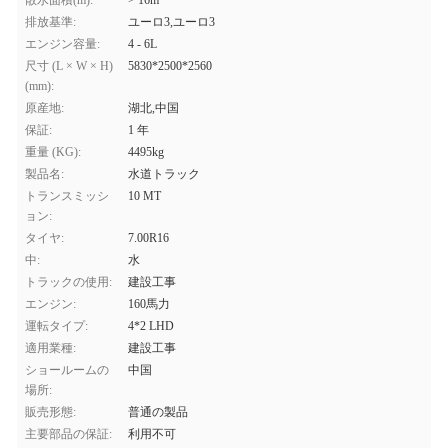
散水面積(m):
> 16m
排放基準:
ユーロ3,ユーロ3
エンジン容量:
4 - 6L
尺寸 (L × W × H)
5830*2500*2560
(mm):
原産地:
湖北,中国
保証:
1 年
重量 (KG):
4495kg
製品名:
水道トラック
トランスミッシ
10 MT
ョン:
タイヤ:
7.00R16
中:
水
トラックの使用:
建設工事
エンジン:
160馬力
運転タイプ:
4*2 LHD
適用業種:
建設工事
ショールームの
中国
場所:
販売形態:
普通の製品
主要部品の保証:
利用不可