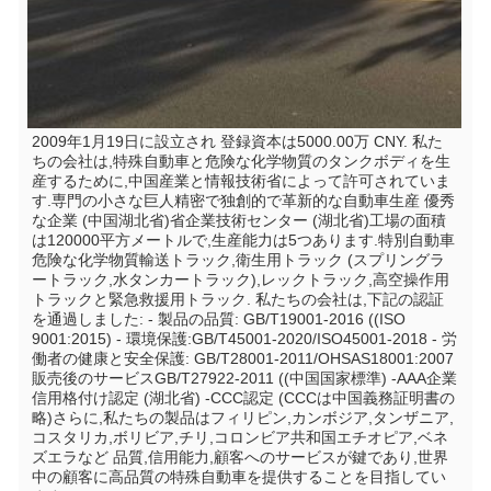
2009年1月19日に設立され 登録資本は5000.00万 CNY. 私た
ちの会社は,特殊自動車と危険な化学物質のタンクボディを生
産するために,中国産業と情報技術省によって許可されていま
す.専門の小さな巨人精密で独創的で革新的な自動車生産 優秀
な企業 (中国湖北省)省企業技術センター (湖北省)工場の面積
は120000平方メートルで,生産能力は5つあります.特別自動車
危険な化学物質輸送トラック,衛生用トラック (スプリングラ
ートラック,水タンカートラック),レックトラック,高空操作用
トラックと緊急救援用トラック. 私たちの会社は,下記の認証
を通過しました: - 製品の品質: GB/T19001-2016 ((ISO 
9001:2015) - 環境保護:GB/T45001-2020/ISO45001-2018 - 労
働者の健康と安全保護: GB/T28001-2011/OHSAS18001:2007 
販売後のサービスGB/T27922-2011 ((中国国家標準) -AAA企業
信用格付け認定 (湖北省) -CCC認定 (CCCは中国義務証明書の
略)さらに,私たちの製品はフィリピン,カンボジア,タンザニア,
コスタリカ,ボリビア,チリ,コロンビア共和国エチオピア,ベネ
ズエラなど 品質,信用能力,顧客へのサービスが鍵であり,世界
中の顧客に高品質の特殊自動車を提供することを目指してい