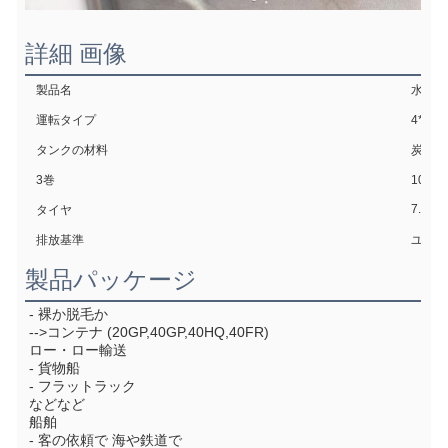
詳細 画像
製品名
水道ト
運転タイプ
4*2 
タンクの材料
炭素鋼
3巻
10ガ
7.00R
タイヤ
排放基準
ユーロ
製品パッケージ
- 裸か脱毛か
-->コンテナ (20GP,40GP,40HQ,40FR)
ロー・ロー輸送
- 貨物船
- フラットラック
などなど
船舶
- 客の依頼で 海や鉄道で