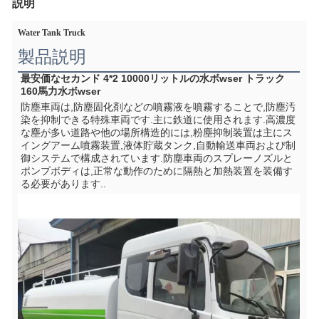
説明
Water Tank Truck
製品説明
最安価なセカンド 4*2 10000リットルの水ボwser トラック 
160馬力水ボwser
防塵車両は,防塵固化剤などの噴霧液を噴霧することで,防塵汚
染を抑制できる特殊車両です.主に鉄道に使用されます.高濃度
な塵が多い道路や他の場所構造的には,粉塵抑制装置は主にス
イングアーム噴霧装置,液体貯蔵タンク,自動輸送車両および制
御システムで構成されています.防塵車両のスプレーノズルと
ポンプボディは,正常な動作のために隔熱と加熱装置を装備す
る必要があります..