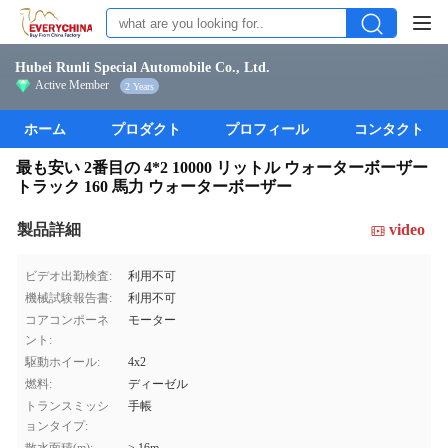
Hubei Runli Special Automobile Co., Ltd.
Active Member
2 Years
ホーム
プロダクト
プロフィール
コンタクト
最も安い 2番目の 4*2 10000 リットル ウォーターボーザー
トラック 160 馬力 ウォーターボーザー
製品詳細
video
ビデオ出勤検査:
利用不可
機械試験報告書:
利用不可
コアコンポーネ
モーター
ント:
駆動ホイール:
4x2
燃料:
ディーゼル
トランスミッシ
手帳
ョンタイプ: