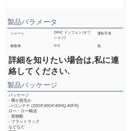
製品パラメータ
DFAC ドンフェン (オプ
シャーシ
運転手表
ション)
4×2
駆動車
色
詳細を知りたい場合は,私に連
絡してください.
製品パッケージ
パッケージ
- 裸か脱毛か
-->コンテナ (20GP,40GP,40HQ,40FR)
ロー・ロー輸送
- 貨物船
- フラットラック
などなど