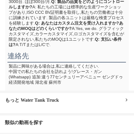
3000台. ほぼ300台/月.
Q: 製品の品質をどのようにコントロー
ルしますか?
A: 私たちの工場には標準的な生産ワークショッ
プがあり,ISO CCC BV証明書を取得し,私たちの労働者は十分
に訓練されています. 製品の各ユニットは厳格な検査プロセス
を経験します.
Q: あなたはカスタム注文を受け入れますか?あ
なたのMOQはどのくらいですか?
A:Yes, we do. グラフィック
カスタマイズ,カラーカスタマイズ,ロゴカスタマイズを含むが
限定されない,私たちのMOQは1ユニットです.
Q: 支払い条件
は?
A:T/TまたはL/Cで.
連絡先
製品に興味がある場合は,私に連絡してください.
中国での私たちの会社を訪れよう!
グレース・ガン 
(Whatsapp) 追加:
違う77センチュリーアベニュー ゼングドゥ
経済開発地域 湖北省 蘇州市
もっと Water Tank Truck
類似の動画を探す