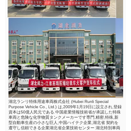
湖北ランリ特殊用途車両株式会社 (Hubei Runli Special 
Purpose Vehicle Co., Ltd.) は,2009年1月19日に設立され,登録
資本は50億人民元である.中国産業情報技術省が承認した特殊
車両と危険な化学物質タンクメーカーです専門,精密,特殊,新
型自動車生産の小さな巨人,中国ハイテク企業,湖北省 契約を
遵守し信頼できる企業湖北省企業技術センター 湖北特別車両