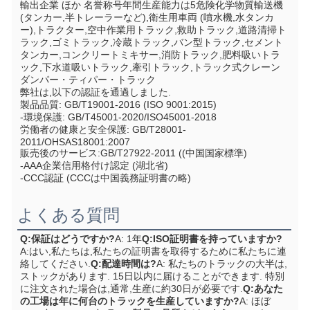
輸出企業 ほか 名誉称号年間生産能力は5危険化学物質輸送機 
(タンカー,半トレーラーなど),衛生用車両 (噴水機,水タンカ
ー),トラクター,空中作業用トラック,救助トラック,道路清掃ト
ラック,ゴミトラック,冷蔵トラック,バン型トラック,セメント
タンカー,コンクリートミキサー,消防トラック,肥料吸いトラ
ック,下水道吸いトラック,牽引トラック,トラック式クレーン
ダンパー・ティパー・トラック
弊社は,以下の認証を通過しました.
製品品質: GB/T19001-2016 (ISO 9001:2015)
-環境保護: GB/T45001-2020/ISO45001-2018
労働者の健康と安全保護: GB/T28001-
2011/OHSAS18001:2007
販売後のサービス:GB/T27922-2011 ((中国国家標準)
-AAA企業信用格付け認定 (湖北省)
-CCC認証 (CCCは中国義務証明書の略)
よくある質問
Q:保証はどうですか?
A: 1年
Q:ISO証明書を持っていますか?
A:はい,私たちは,私たちの証明書を取得するために私たちに連
絡してください.
Q:配達時間は?
A: 私たちのトラックの大半は,
ストックがあります. 15日以内に届けることができます. 特別
に注文された場合は,通常,生産に約30日が必要です.
Q:あなた
の工場は年に何台のトラックを生産していますか?
A: ほぼ