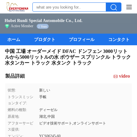
Hubei Runli Special Automobile Co., Ltd.
Active Member
2 Years
ホーム
プロダクト
プロフィール
コンタクト
中国 工場 オーダーメイド DFAC ドンフェン 3000リット
ルから5000リットルの水 ボウザー スプリンクル トラック
水タンカー トラック 水タンク トラック
製品詳細
video
状態:
新しい
トランスミッシ
手帳
ョンタイプ:
燃料の種類:
ディーゼル
原産地:
湖北,中国
アフターサービ
ビデオ技術サポート,オンラインサポート
ス提供:
エンジン:
YCS06245-60