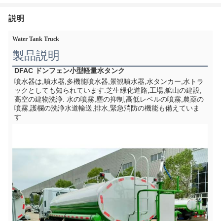
説明
Water Tank Truck
製品説明
DFAC ドンフェン小型軽量水タンク
噴水器は,噴水器,多機能噴水器,景観噴水器,水タンカー,水トラ
ックとしても知られています.芝生緑化道路,工場,鉱山の建設,
高空の建物洗浄. 水の噴霧,塵の抑制,高低レベルの噴霧,農薬の
噴霧,護欄の洗浄水道輸送,排水,緊急消防の機能も備えていま
す