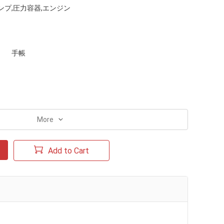
ンプ,圧力容器,エンジン
手帳
More
Add to Cart