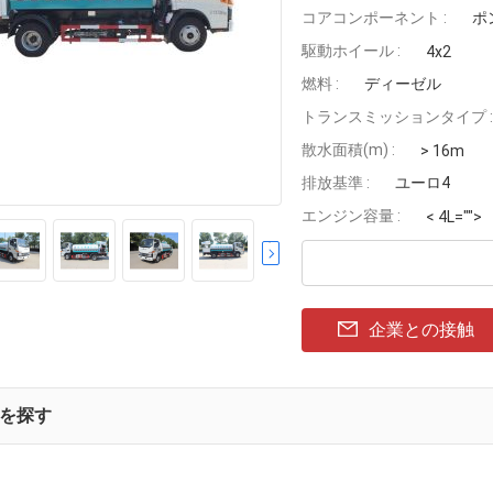
コアコンポーネント :
ポ
駆動ホイール :
4x2
燃料 :
ディーゼル
トランスミッションタイプ :
散水面積(m) :
> 16m
排放基準 :
ユーロ4
エンジン容量 :
< 4L="">
企業との接触
を探す