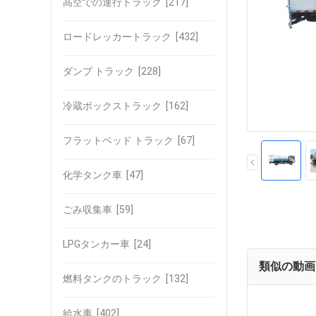
高空での運行トラック
[217]
ロードレッカートラック
[432]
ダンプ トラック
[228]
冷蔵ボックストラック
[162]
フラットベッド トラック
[67]
化学タンク車
[47]
ごみ収集車
[59]
LPGタンカー車
[24]
類似の動画
燃料タンクのトラック
[132]
給水車
[402]