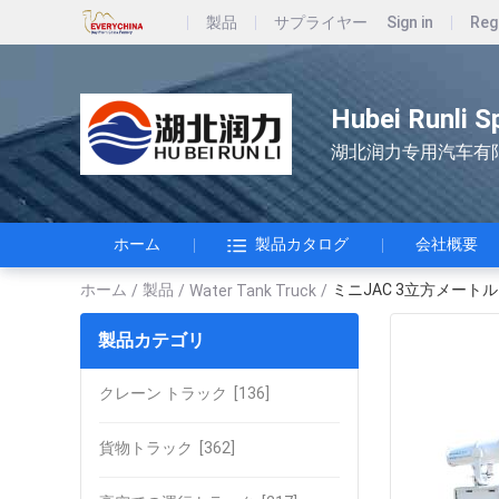
製品
サプライヤー
Sign in
Reg
Hubei Runli S
湖北润力专用汽车有
ホーム
製品カタログ
会社概要
ホーム
製品
ミニJAC 3立方メートル ク
/
/
Water Tank Truck
/
製品カテゴリ
クレーン トラック
[136]
貨物トラック
[362]