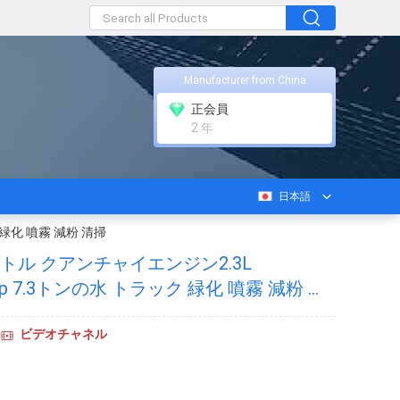
Manufacturer from China
正会員
2 年
日本語
ク 緑化 噴霧 減粉 清掃
ートル クアンチャイエンジン2.3L
 132hp 7.3トンの水 トラック 緑化 噴霧 減粉 清
ビデオチャネル