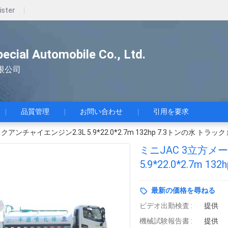
ister
pecial Automobile Co., Ltd.
限公司
品質管理
お問い合わせ
引用を要求
アンチャイエンジン2.3L 5.9*22.0*2.7m 132hp 7.3トンの水 トラッ
ミニJAC 3立方メ
5.9*22.0*2.7m
掃
最新の価格を尋ねる
ビデオ出勤検査 :
提供
機械試験報告書 :
提供