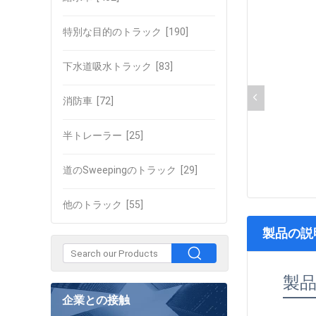
特別な目的のトラック
[190]
下水道吸水トラック
[83]
消防車
[72]
半トレーラー
[25]
道のSweepingのトラック
[29]
他のトラック
[55]
製品の説
製
企業との接触