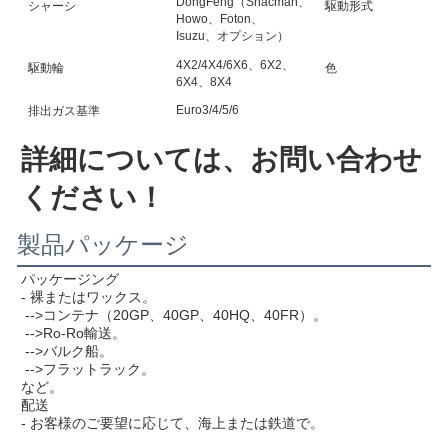
DongFeng（Shacman、
シャーシ
駆動形式
Howo、Foton、
Isuzu、オプション）
4X2/4X4/6X6、6X2、
駆動輪
色
6X4、8X4
Euro3/4/5/6
排出ガス基準
詳細については、お問い合わせ
ください！
製品パッケージ
パッケージング
- 裸またはワックス。
 -->コンテナ（20GP、40GP、40HQ、40FR）。
 -->Ro-Ro輸送。
 -->バルク船。
 -->フラットラック。
など。
配送
- お客様のご要望に応じて、海上または鉄道で。