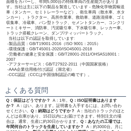
面積をカバーし、年間5,000台の特殊車両の生産能力がありま
す。当社は主に以下の製品を製造しています - 危険化学物質輸送
車（タンカー、セミトレーラーなど）、衛生車両（散水車、水タ
ンカー）、トラクター、高所作業車、救助車、道路清掃車、ゴミ
収集車、冷蔵車、バン型トラック、セメントタンカー、コンクリ
ートミキサー、消防車、汚泥吸引車、下水吸引車、レッカー車、
トラック搭載クレーン、ダンプ/ティッパートラック。
  当社は以下の認証を取得しています:
 -製品品質：GB/T19001-2016（ISO 9001：2015）
 -環境保護：GB/T45001-2020/ISO45001-2018
 -労働者の健康と安全保護：GB/T28001-2011/OHSAS18001：
2007
 -アフターサービス：GB/T27922-2011（中国国家規格）
 -AAA企業信用格付け認証（湖北省）
 -CCC認証（CCCは中国強制認証の略です）。
よくある質問
Q：保証はどうですか？
  A：1年。
Q：ISO証明書はあります
か？
  A：はい、あります。証明書を入手するには、お問い合わ
せください。
Q：納期はどうですか？
  A：当社のトラックのほと
んどは在庫があり、15日以内にお届けできます。特別注文の場
合は、通常、生産に約30日かかります。
Q：あなたの工場では、
年間何台のトラックを生産していますか？
  A：約3000台。月に