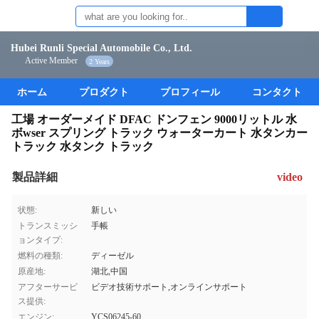
Hubei Runli Special Automobile Co., Ltd.
Active Member
2 Years
ホーム
プロダクト
プロフィール
コンタクト
工場 オーダーメイド DFAC ドンフェン 9000リットル 水
ボwser スプリング トラック ウォーターカート 水タンカー
トラック 水タンク トラック
製品詳細
video
状態:
新しい
トランスミッシ
手帳
ョンタイプ:
燃料の種類:
ディーゼル
原産地:
湖北,中国
アフターサービ
ビデオ技術サポート,オンラインサポート
ス提供:
エンジン:
YCS06245-60