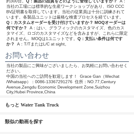
約300台。
Q：製品の品質をどのように管理していますか？
  A：
当社の工場には標準的な生産ワークショップがあり、ISO CCC 
BV証明書を取得しています。当社の従業員は十分に訓練されて
います。各製品ユニットは厳格な検査プロセスを経ています。
Q：カスタムオーダーを受け付けていますか？ MOQオーダーは
何ですか？
  A：はい、グラフィックのカスタマイズ、色のカス
タマイズ、ロゴのカスタマイズなどを含みますが、これらに限定
されません。MOQは1ユニットです。
Q：支払い条件は何です
か？
  A：T/TまたはL/C at sight。
お問い合わせ
当社の製品にご興味がございましたら、お気軽にお問い合わせく
ださい。
中国の当社へのご訪問を歓迎します！
  Grace Gan（Wechat 
/Whatsapp）：0086-13367291276  住所：
NO.77,Century 
Avenue,Zengdu Economic Development Zone,Suizhou 
City,Hubei Province,China
もっと Water Tank Truck
類似の動画を探す