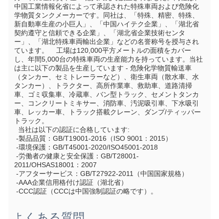
中国工業情報化省によって承認された特殊車両および危険化
学物質タンクメーカーです。同社は、「特殊、精密、特殊、
新自動車生産の小巨人」、「中国ハイテク企業」、「湖北省
契約遵守と信頼できる企業」、「湖北省企業技術センタ
ー」、「湖北特殊車両輸出企業」などの名誉称号を授与され
ています。    工場は120,000平方メートルの面積をカバー
し、年間5,000台の特殊車両の生産能力を持っています。当社
は主に以下の製品を生産しています - 危険化学物質輸送車
（タンカー、セミトレーラーなど）、衛生車両（散水車、水
タンカー）、トラクター、高所作業車、救助車、道路清掃
車、ゴミ収集車、冷蔵車、バン型トラック、セメントタンカ
ー、コンクリートミキサー、消防車、汚泥吸引車、下水吸引
車、レッカー車、トラック搭載クレーン、ダンプ/ティッパー
トラック。
  当社は以下の認証に合格しています:
 -製品品質：GB/T19001-2016（ISO 9001：2015）
 -環境保護：GB/T45001-2020/ISO45001-2018
 -労働者の健康と安全保護：GB/T28001-
2011/OHSAS18001：2007
 -アフターサービス：GB/T27922-2011（中国国家規格）
 -AAA企業信用格付け認証（湖北省）
 -CCC認証（CCCは中国強制認証の略です）。
よくある質問