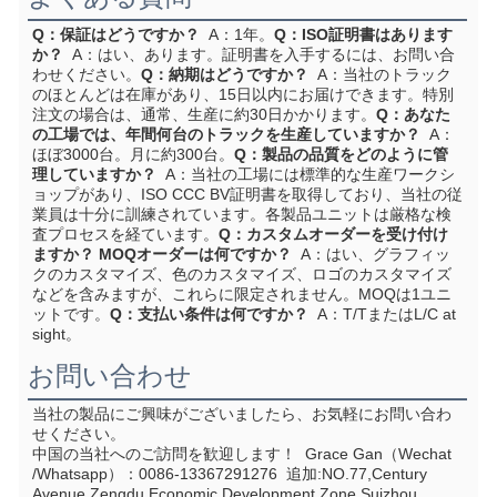
Q：保証はどうですか？
  A：1年。
Q：ISO証明書はあります
か？
  A：はい、あります。証明書を入手するには、お問い合
わせください。
Q：納期はどうですか？
  A：当社のトラック
のほとんどは在庫があり、15日以内にお届けできます。特別
注文の場合は、通常、生産に約30日かかります。
Q：あなた
の工場では、年間何台のトラックを生産していますか？
  A：
ほぼ3000台。月に約300台。
Q：製品の品質をどのように管
理していますか？
  A：当社の工場には標準的な生産ワークシ
ョップがあり、ISO CCC BV証明書を取得しており、当社の従
業員は十分に訓練されています。各製品ユニットは厳格な検
査プロセスを経ています。
Q：カスタムオーダーを受け付け
ますか？ MOQオーダーは何ですか？
  A：はい、グラフィッ
クのカスタマイズ、色のカスタマイズ、ロゴのカスタマイズ
などを含みますが、これらに限定されません。MOQは1ユニ
ットです。
Q：支払い条件は何ですか？
  A：T/TまたはL/C at 
sight。
お問い合わせ
当社の製品にご興味がございましたら、お気軽にお問い合わ
せください。
中国の当社へのご訪問を歓迎します！
  Grace Gan（Wechat 
/Whatsapp）：0086-13367291276  追加:
NO.77,Century 
Avenue,Zengdu Economic Development Zone,Suizhou 