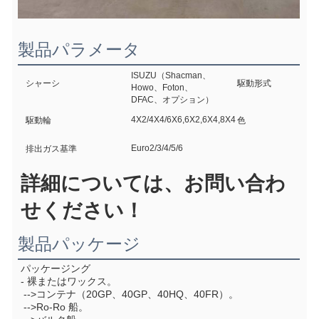
製品パラメータ
ISUZU（Shacman、
シャーシ
駆動形式
Howo、Foton、
DFAC、オプション）
4X2/4X4/6X6,6X2,6X4,8X4
駆動輪
色
Euro2/3/4/5/6
排出ガス基準
詳細については、お問い合わ
せください！
製品パッケージ
パッケージング
- 裸またはワックス。
 -->コンテナ（20GP、40GP、40HQ、40FR）。
 -->Ro-Ro 船。