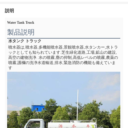
説明
Water Tank Truck
製品説明
水タンク トラック
噴水器は,噴水器,多機能噴水器,景観噴水器,水タンカー,水トラ
ックとしても知られています.芝生緑化道路,工場,鉱山の建設,
高空の建物洗浄. 水の噴霧,塵の抑制,高低レベルの噴霧,農薬の
噴霧,護欄の洗浄水道輸送,排水,緊急消防の機能も備えていま
す