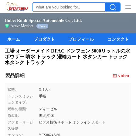
Hubei Runli Special Automobile Co., Ltd.
Active Member
2 Years
ホーム
プロダクト
プロフィール
コンタクト
工場 オーダーメイド DFAC ドンフェン 5000リットルの水
ボウザー 噴水 トラック 灌輸カート 水タンカー トラック
水タンク トラック
製品詳細
video
状態:
新しい
トランスミッシ
手帳
ョンタイプ:
燃料の種類:
ディーゼル
原産地:
湖北,中国
アフターサービ
ビデオ技術サポート,オンラインサポート
ス提供:
エンジン:
YCS06245-60