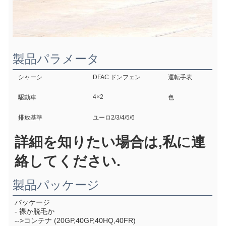
製品パラメータ
シャーシ
DFAC ドンフェン
運転手表
4×2
駆動車
色
排放基準
ユーロ2/3/4/5/6
詳細を知りたい場合は,私に連
絡してください.
製品パッケージ
パッケージ
- 裸か脱毛か
-->コンテナ (20GP,40GP,40HQ,40FR)