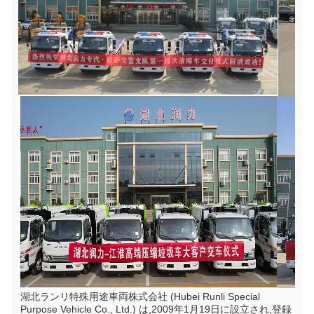
湖北ランリ特殊用途車両株式会社 (Hubei Runli Special 
Purpose Vehicle Co., Ltd.) は,2009年1月19日に設立され,登録