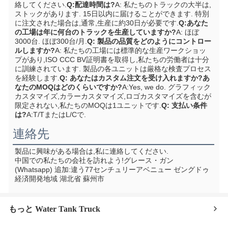
絡してください.
Q:配達時間は?
A: 私たちのトラックの大半は,
ストックがあります. 15日以内に届けることができます. 特別
に注文された場合は,通常,生産に約30日が必要です.
Q:あなた
の工場は年に何台のトラックを生産していますか?
A: ほぼ
3000台. ほぼ300台/月.
Q: 製品の品質をどのようにコントロー
ルしますか?
A: 私たちの工場には標準的な生産ワークショッ
プがあり,ISO CCC BV証明書を取得し,私たちの労働者は十分
に訓練されています. 製品の各ユニットは厳格な検査プロセス
を経験します.
Q: あなたはカスタム注文を受け入れますか?あ
なたのMOQはどのくらいですか?
A:Yes, we do. グラフィック
カスタマイズ,カラーカスタマイズ,ロゴカスタマイズを含むが
限定されない,私たちのMOQは1ユニットです.
Q: 支払い条件
は?
A:T/TまたはL/Cで.
連絡先
製品に興味がある場合は,私に連絡してください.
中国での私たちの会社を訪れよう!
グレース・ガン 
(Whatsapp) 追加:
違う77センチュリーアベニュー ゼングドゥ
経済開発地域 湖北省 蘇州市
もっと Water Tank Truck