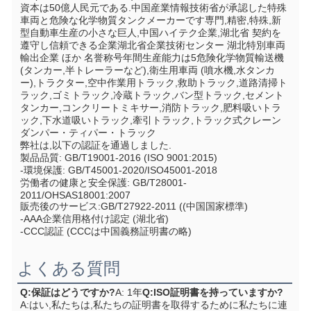
資本は50億人民元である.中国産業情報技術省が承認した特殊
車両と危険な化学物質タンクメーカーです専門,精密,特殊,新
型自動車生産の小さな巨人,中国ハイテク企業,湖北省 契約を
遵守し信頼できる企業湖北省企業技術センター 湖北特別車両
輸出企業 ほか 名誉称号年間生産能力は5危険化学物質輸送機 
(タンカー,半トレーラーなど),衛生用車両 (噴水機,水タンカ
ー),トラクター,空中作業用トラック,救助トラック,道路清掃ト
ラック,ゴミトラック,冷蔵トラック,バン型トラック,セメント
タンカー,コンクリートミキサー,消防トラック,肥料吸いトラ
ック,下水道吸いトラック,牽引トラック,トラック式クレーン
ダンパー・ティパー・トラック
弊社は,以下の認証を通過しました.
製品品質: GB/T19001-2016 (ISO 9001:2015)
-環境保護: GB/T45001-2020/ISO45001-2018
労働者の健康と安全保護: GB/T28001-
2011/OHSAS18001:2007
販売後のサービス:GB/T27922-2011 ((中国国家標準)
-AAA企業信用格付け認定 (湖北省)
-CCC認証 (CCCは中国義務証明書の略)
よくある質問
Q:保証はどうですか?
A: 1年
Q:ISO証明書を持っていますか?
A:はい,私たちは,私たちの証明書を取得するために私たちに連