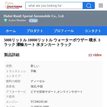
Hubei Runli Special Automobile Co., Ltd.
Active Member
2 Years
ホーム
プロダクト
プロフィール
コンタクト
5000リットル 10000リットル ウォーターボウザー 噴水 ト
ラック 灌輸カート 水タンカー トラック
製品詳細
video
状態:
新しい
トランスミッシ
手帳
ョンタイプ:
燃料の種類:
ディーゼル
原産地:
湖北,中国
アフターサービ
ビデオ技術サポート,オンラインサポート
ス提供:
エンジン:
YCS06245-60