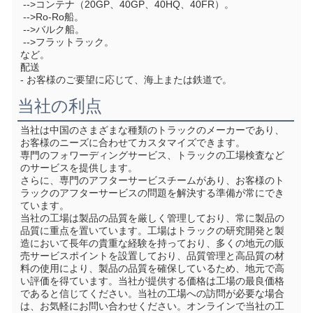
 -->コンテナ（20GP、40GP、40HQ、40FR）。
 -->Ro-Ro船。
 -->バルク船。
 -->フラットラック。
など。
配送
- お客様のご要望に応じて、海上または鉄道で。
当社の利点
当社は中国のさまざまな種類のトラックのメーカーであり、
お客様のニーズに合わせてカスタマイズできます。
専門のフォワーディングサービス、トラックの工場検査など
のサービスを提供します。
さらに、専門のアフターサービスチームがあり、お客様のト
ラックのアフターサービスの問題を解決する準備が常にでき
ています。
当社の工場は製品の品質を厳しく管理しており、常に製品の
品質に重点を置いています。工場はトラックの研究開発と製
造において長年の貴重な経験を持っており、多くの地元の販
売サービスポイントを設置しており、品質管理と高品質の材
料の使用により、製品の品質を確保しているため、地元で高
い評価を得ています。当社が提供する価格は工場の最良価格
であると信じてください。当社の工場への訪問が必要な場合
は、お気軽にお問い合わせください。オンラインで当社の工