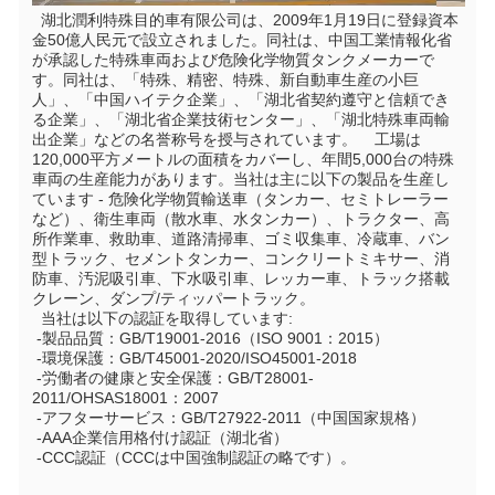
  湖北潤利特殊目的車有限公司は、2009年1月19日に登録資本
金50億人民元で設立されました。同社は、中国工業情報化省
が承認した特殊車両および危険化学物質タンクメーカーで
す。同社は、「特殊、精密、特殊、新自動車生産の小巨
人」、「中国ハイテク企業」、「湖北省契約遵守と信頼でき
る企業」、「湖北省企業技術センター」、「湖北特殊車両輸
出企業」などの名誉称号を授与されています。    工場は
120,000平方メートルの面積をカバーし、年間5,000台の特殊
車両の生産能力があります。当社は主に以下の製品を生産し
ています - 危険化学物質輸送車（タンカー、セミトレーラー
など）、衛生車両（散水車、水タンカー）、トラクター、高
所作業車、救助車、道路清掃車、ゴミ収集車、冷蔵車、バン
型トラック、セメントタンカー、コンクリートミキサー、消
防車、汚泥吸引車、下水吸引車、レッカー車、トラック搭載
クレーン、ダンプ/ティッパートラック。
  当社は以下の認証を取得しています:
 -製品品質：GB/T19001-2016（ISO 9001：2015）
 -環境保護：GB/T45001-2020/ISO45001-2018
 -労働者の健康と安全保護：GB/T28001-
2011/OHSAS18001：2007
 -アフターサービス：GB/T27922-2011（中国国家規格）
 -AAA企業信用格付け認証（湖北省）
 -CCC認証（CCCは中国強制認証の略です）。