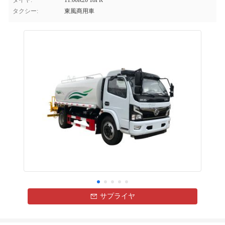
タイヤ:
11.00R20 18PR
タクシー:
東風商用車
サプライヤ