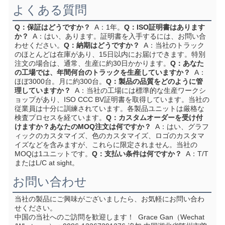
よくある質問
Q：保証はどうですか？
  A：1年。
Q：ISO証明書はあります
か？
  A：はい、あります。証明書を入手するには、お問い合
わせください。
Q：納期はどうですか？
  A：当社のトラック
のほとんどは在庫があり、15日以内にお届けできます。特別
注文の場合は、通常、生産に約30日かかります。
Q：あなた
の工場では、年間何台のトラックを生産していますか？
  A：
ほぼ3000台。月に約300台。
Q：製品の品質をどのように管
理していますか？
  A：当社の工場には標準的な生産ワークシ
ョップがあり、ISO CCC BV証明書を取得しています。当社の
従業員は十分に訓練されています。各製品ユニットは厳格な
検査プロセスを経ています。
Q：カスタムオーダーを受け付
けますか？あなたのMOQ注文は何ですか？
  A：はい、グラフ
ィックのカスタマイズ、色のカスタマイズ、ロゴのカスタマ
イズなどを含みますが、これらに限定されません。当社の
MOQは1ユニットです。
Q：支払い条件は何ですか？
  A：T/T
またはL/C at sight。
お問い合わせ
当社の製品にご興味がございましたら、お気軽にお問い合わ
せください。
中国の当社へのご訪問を歓迎します！
  Grace Gan（Wechat 