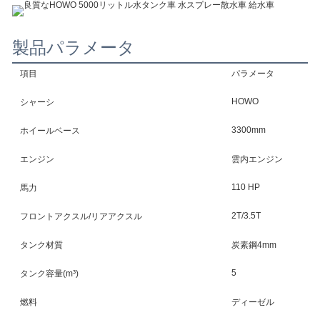
製品パラメータ
項目
パラメータ
HOWO
シャーシ
3300mm
ホイールベース
エンジン
雲内エンジン
110 HP
馬力
2T/3.5T
フロントアクスル/リアアクスル
タンク材質
炭素鋼4mm
5
タンク容量(m³)
燃料
ディーゼル