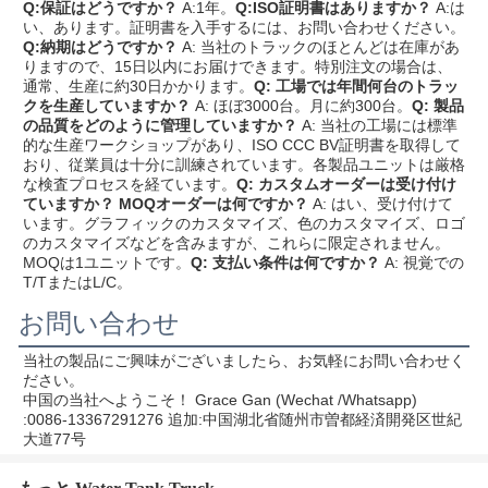
Q:保証はどうですか？
 A:1年。
Q:ISO証明書はありますか？
 A:は
い、あります。証明書を入手するには、お問い合わせください。
Q:納期はどうですか？
 A: 当社のトラックのほとんどは在庫があ
りますので、15日以内にお届けできます。特別注文の場合は、
通常、生産に約30日かかります。
Q: 工場では年間何台のトラッ
クを生産していますか？
 A: ほぼ3000台。月に約300台。
Q: 製品
の品質をどのように管理していますか？
 A: 当社の工場には標準
的な生産ワークショップがあり、ISO CCC BV証明書を取得して
おり、従業員は十分に訓練されています。各製品ユニットは厳格
な検査プロセスを経ています。
Q: カスタムオーダーは受け付け
ていますか？ MOQオーダーは何ですか？
 A: はい、受け付けて
います。グラフィックのカスタマイズ、色のカスタマイズ、ロゴ
のカスタマイズなどを含みますが、これらに限定されません。
MOQは1ユニットです。
Q: 支払い条件は何ですか？
 A: 視覚での
T/TまたはL/C。
お問い合わせ
当社の製品にご興味がございましたら、お気軽にお問い合わせく
ださい。
中国の当社へようこそ！
 Grace Gan (Wechat /Whatsapp) 
:0086-13367291276 追加:
中国湖北省随州市曽都経済開発区世紀
大道77号