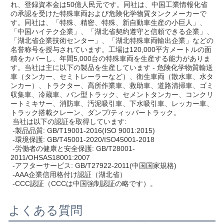
れ、登録資本金は50億人民元です。同社は、中国工業情報化省
の承認を受けた特殊車両および危険化学物質タンクメーカーで
す。同社は、「特殊、精密、特殊、新自動車生産の小巨人」、
「中国ハイテク企業」、「湖北省契約遵守と信頼できる企業」、
「湖北省企業技術センター」、「湖北特殊車両輸出企業」などの
名誉称号を授与されています。工場は120,000平方メートルの面
積をカバーし、年間5,000台の特殊車両を生産する能力がありま
す。当社は主に以下の製品を生産しています - 危険化学物質輸送
車（タンカー、セミトレーラーなど）、衛生車両（散水車、水タ
ンカー）、トラクター、高所作業車、救助車、道路清掃車、ゴミ
収集車、冷蔵車、バン型トラック、セメントタンカー、コンクリ
ートミキサー、消防車、汚泥吸引車、下水吸引車、レッカー車、
トラック搭載クレーン、ダンプ/ティッパートラック。
 当社は以下の認証を取得しています:
 -製品品質: GB/T19001-2016(ISO 9001:2015)
 -環境保護: GB/T45001-2020/ISO45001-2018
 -労働者の健康と安全保護: GB/T28001-
2011/OHSAS18001:2007
 -アフターサービス: GB/T27922-2011(中国国家規格)
 -AAA企業信用格付け認証（湖北省）
 -CCC認証（CCCは中国強制認証の略です）。
よくある質問