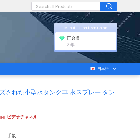
Manufacturer from China
正会員
2 年
日本語
タマイズされた小型水タンク車 水スプレー タン
ビデオチャネル
手帳