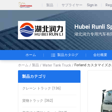
製品
サプライヤー
Sign in
Reg
Hubei Runli S
湖北润力专用汽车有
ホーム
製品カタログ
会社概要
ホーム
製品
Forland カスタマ
/
/
Water Tank Truck
/
製品カテゴリ
クレーン トラック
[136]
貨物トラック
[362]