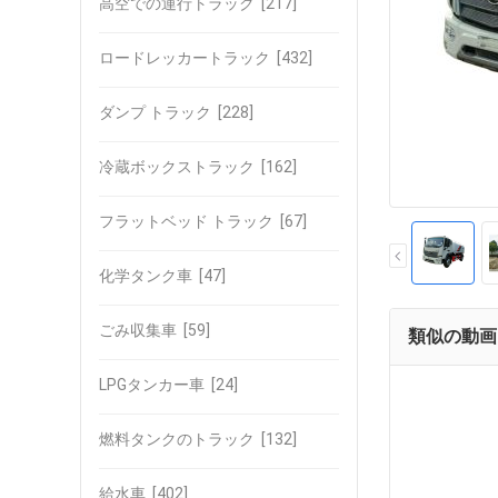
高空での運行トラック
[217]
ロードレッカートラック
[432]
ダンプ トラック
[228]
冷蔵ボックストラック
[162]
フラットベッド トラック
[67]
化学タンク車
[47]
ごみ収集車
[59]
類似の動画
LPGタンカー車
[24]
燃料タンクのトラック
[132]
給水車
[402]