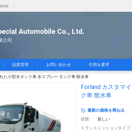
ister
pecial Automobile Co., Ltd.
限公司
品質管理
お問い合わせ
引用を要求
イズされた小型水タンク車 水スプレー タンク車 散水車
Forland カス
ク車 散水車
最新の価格を尋ねる
状態 :
新しい
トランスミッションタイプ :