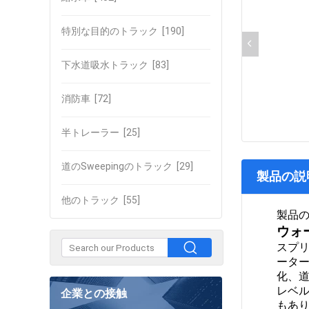
特別な目的のトラック
[190]
下水道吸水トラック
[83]
消防車
[72]
半トレーラー
[25]
道のSweepingのトラック
[29]
製品の説
他のトラック
[55]
製品
ウォ
スプ
ータ
化、
レベ
企業との接触
もあ