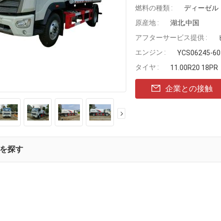
燃料の種類 :
ディーゼル
原産地 :
湖北,中国
アフターサービス提供 :
エンジン :
YCS06245-60
タイヤ :
11.00R20 18PR
企業との接触
を探す