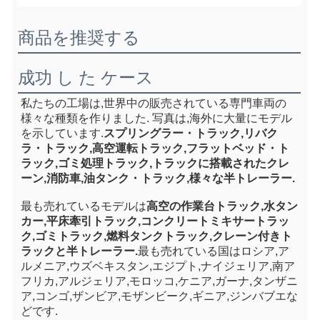
商品を推奨する
成功 し た ケース
私たちの工場は,世界中の販売されている専門車両の
様々な種類を作りました. 写真は,海外に大量にモデル
を示しています.
スプリングラー・トラック,リバク
ラ・トラック,高空運転トラック,フラットベッド・ト
ラック,ゴミ処理トラック,トラックに搭載されたクレ
ーン,消防車,油タンク・トラック,様々な半トレーラー.
最も売れているモデルは
高空の作業台トラック,水タン
カー,平床牽引トラック,コンクリートミキサートラッ
ク,ゴミトラック,燃料タンクトラック,クレーン付きト
ラックと半トレーラー.
最も売れている国はロシア,ア
ルメニア,ウズベキスタン,エジプト,ナイジェリア,南ア
フリカ,アルジェリア,モロッコ,ケニア,ガーナ,タンザニ
ア,コンゴ,ザンビア,モザンビーク,ギニア,ジンバブエな
どです.