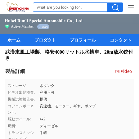
Hubei Runli Special Automobile Co., Ltd.
Active Member
2 Years
ホーム
プロダクト
プロフィール
コンタクト
武漢東風工場製、格安4000リットル水槽車、20m放水銃付
き
製品詳細
video
ストレージ:
水タンク
ビデオ出勤検査:
利用不可
機械試験報告書:
提供
コアコンポーネ
変速機、モーター、ギヤ、ポンプ
ント:
駆動ホイール:
4x2
燃料:
ディーゼル
トランスミッシ
手帳