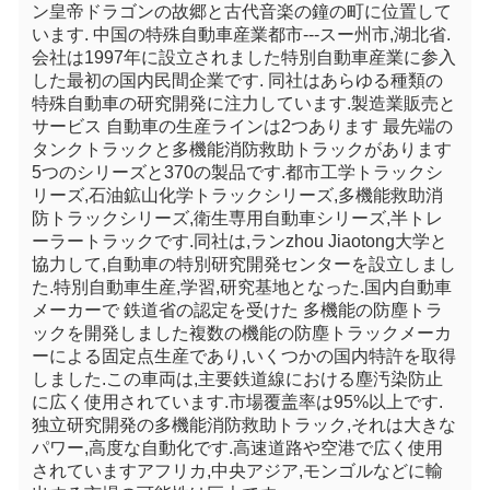
ン皇帝ドラゴンの故郷と古代音楽の鐘の町に位置して
います. 中国の特殊自動車産業都市---スー州市,湖北省.
会社は1997年に設立されました特別自動車産業に参入
した最初の国内民間企業です. 同社はあらゆる種類の
特殊自動車の研究開発に注力しています.製造業販売と
サービス 自動車の生産ラインは2つあります 最先端の
タンクトラックと多機能消防救助トラックがあります
5つのシリーズと370の製品です.都市工学トラックシ
リーズ,石油鉱山化学トラックシリーズ,多機能救助消
防トラックシリーズ,衛生専用自動車シリーズ,半トレ
ーラートラックです.同社は,ランzhou Jiaotong大学と
協力して,自動車の特別研究開発センターを設立しまし
た.特別自動車生産,学習,研究基地となった.国内自動車
メーカーで 鉄道省の認定を受けた 多機能の防塵トラ
ックを開発しました複数の機能の防塵トラックメーカ
ーによる固定点生産であり,いくつかの国内特許を取得
しました.この車両は,主要鉄道線における塵汚染防止
に広く使用されています.市場覆盖率は95%以上です. 
独立研究開発の多機能消防救助トラック,それは大きな
パワー,高度な自動化です.高速道路や空港で広く使用
されていますアフリカ,中央アジア,モンゴルなどに輸