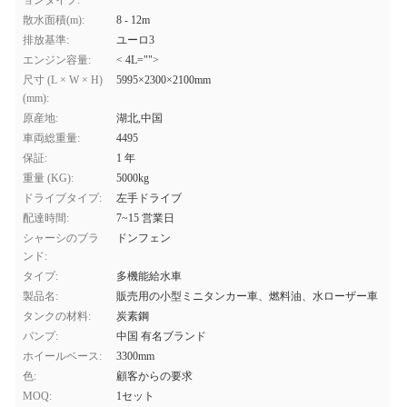
ョンタイプ:
散水面積(m):
8 - 12m
排放基準:
ユーロ3
エンジン容量:
< 4L="">
尺寸 (L × W × H)
5995×2300×2100mm
(mm):
原産地:
湖北,中国
車両総重量:
4495
保証:
1 年
重量 (KG):
5000kg
ドライブタイプ:
左手ドライブ
配達時間:
7~15 営業日
シャーシのブラ
ドンフェン
ンド:
タイプ:
多機能給水車
製品名:
販売用の小型ミニタンカー車、燃料油、水ローザー車
タンクの材料:
炭素鋼
パンプ:
中国 有名ブランド
ホイールベース:
3300mm
色:
顧客からの要求
MOQ:
1セット