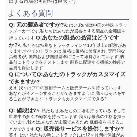
出する市場の可能性は巨大です.
よくある質問
Q: 元の製造者ですか?
A: はい,Runliは中国の特殊トラッ
クメーカーです,私たちはあなたが必要とする製品の全範囲を
Q:あなたの製品の品質はどうです
持っています.
か?
A: 私たちは特別なトラックラインで10年以上の経験があ
ります.すべてのトラックは,厳格に厳格に検査され, 専門的な
労働者が, 国内および国際基準に従って維持されています.納
品前にトラックをテストします 顧客に配達する機械の性能と
品質を保証します
Q について
Q:あなたのトラックがカスタマイズ
できますか?
ええ,我々はプロの技術チームと販売チームを持っています. 
あなたがイメージすることができますように,我々はそれをす
ることができます.
トラックもカスタマイズできる?
Q: 値段は?
A: 私たちは,私たちの工場を持っている,そして
世界中の多くの顧客を持っています,我々は最高の価格を持っ
ています,我々は,あなたが主源であるため,低価格を与えるこ
Q: 販売後サービスを提供しますか?
とができます.
答え: はい.私たちの新しいトラックには12ヶ月間の保証があ