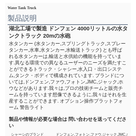
Water Tank Truck
製品説明
湖北工場で製造 ドンフェン 4000リットルの水タ
ンクトラック 20mの水砲
水タンカー (水タンカー,スプリングトラック,スプレー
タンカー,水車,水タンカー,水輸送トラック) とも呼ば
れる水タンカーは,輸送と水供給の機能を持っていま
す.異なる環境での異なるユーザーのニーズを満たすこ
とができるトラック・シャシー,水入口・出口システ
ム,タンク・ボディで構成されています. ブランドにつ
いては,ドンフェン,ファウ,フォトン,JMC,ジャック,ホ
ウなどがあります.我々は,プロの技術チームと販売チ
ームを持っています想像できるように,我々はそれを生
産することができます. オプション操作プラットフォ
ーム 警告ライト
製品や情報が必要な場合は 問い合わせを送ってくださ
い
シャーシのブランド
ドンフェン,フォトン,ファウ,ジャック,JMC,ホウ