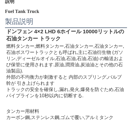
説明
Fuel Tank Truck
製品説明
ドンフェン 4×2 LHD 6ホイール 10000リットルの
石油タンカー トラック
燃料タンカー,燃料タンカー,石油タンカー,石油タンカー,
石油ボスワートラックとも呼ばれ,主に石油衍生物 (ガソ
リン,ディーゼルオイル,石油,石油,石油,石油) の輸送およ
び保管に使用されます.原油,潤滑油,炭油油とその他の石
油製品).
外部の不均衡力が刺激すると 内部のスプリング,バルブ
幹が 引き上げられます
トラックの安全を確保し,漏れ,発火,爆発を防ぐため,石油
パイプラインを10秒以内に切断する.
タンカー用材料
カーボン鋼,ステンレス鋼,ゴムで覆い,アルミタンク