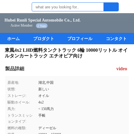
Hubei Runli Special Automobile Co., Ltd.
Active Member
2 Years
ホーム
プロダクト
プロフィール
コンタクト
東風4x2 LHD燃料タンクトラック 6輪 10000リットル オイ
ルタンカートラック エチオピア向け
製品詳細
video
原産地:
湖北,中国
状態:
新しい
ストレージ:
オイル
駆動ホイール:
4x2
馬力:
< 150馬力
トランスミッシ
手帳
ョンタイプ:
燃料の種類:
ディーゼル