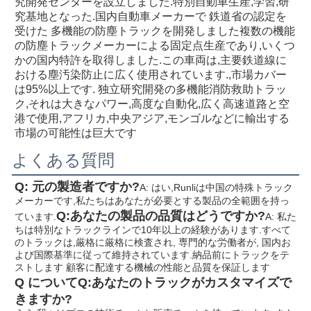
究開発センターを設立しました.特別自動車生産,学習,研
究基地となった.国内自動車メーカーで 鉄道省の認定を
受けた 多機能の防塵トラックを開発しました複数の機能
の防塵トラックメーカーによる固定点生産であり,いくつ
かの国内特許を取得しました.この車両は,主要鉄道線に
おける塵汚染防止に広く使用されています.,市場カバー
は95%以上です. 独立研究開発の多機能消防救助トラッ
ク,それは大きなパワー,高度な自動化,広く高速道路と空
港で使用,アフリカ,中央アジア,モンゴルなどに輸出する
市場の可能性は巨大です
よくある質問
Q: 元の製造者ですか?
A: はい,Runliは中国の特殊トラック
メーカーです,私たちはあなたが必要とする製品の全範囲を持っ
Q:あなたの製品の品質はどうですか?
ています.
A: 私た
ちは特別なトラックラインで10年以上の経験があります.すべて
のトラックは,厳格に厳格に検査され, 専門的な労働者が, 国内お
よび国際基準に従って維持されています.納品前にトラックをテ
ストします 顧客に配達する機械の性能と品質を保証します
Q について
Q:あなたのトラックがカスタマイズで
きますか?