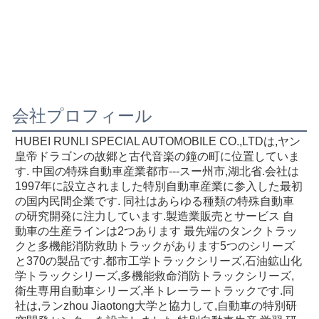
会社プロフィール
HUBEI RUNLI SPECIAL AUTOMOBILE CO.,LTDは,ヤン
皇帝ドラゴンの故郷と古代音楽の鐘の町に位置していま
す. 中国の特殊自動車産業都市---スー州市,湖北省.会社は
1997年に設立されました特別自動車産業に参入した最初
の国内民間企業です. 同社はあらゆる種類の特殊自動車
の研究開発に注力しています.製造業販売とサービス 自
動車の生産ラインは2つあります 最先端のタンクトラッ
クと多機能消防救助トラックがあります5つのシリーズ
と370の製品です.都市工学トラックシリーズ,石油鉱山化
学トラックシリーズ,多機能救命消防トラックシリーズ,
衛生専用自動車シリーズ,半トレーラートラックです.同
社は,ランzhou Jiaotong大学と協力して,自動車の特別研