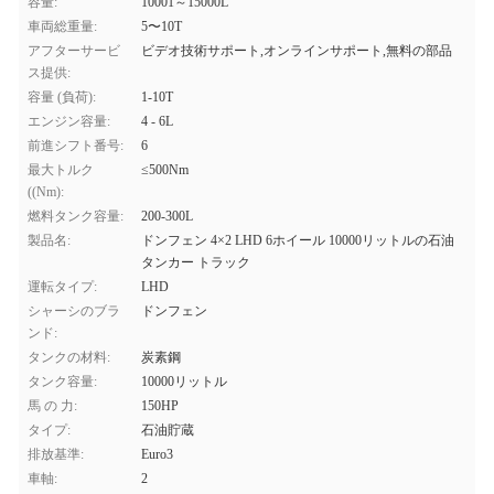
容量:
10001～15000L
車両総重量:
5〜10T
アフターサービ
ビデオ技術サポート,オンラインサポート,無料の部品
ス提供:
容量 (負荷):
1-10T
エンジン容量:
4 - 6L
前進シフト番号:
6
最大トルク
≤500Nm
((Nm):
燃料タンク容量:
200-300L
製品名:
ドンフェン 4×2 LHD 6ホイール 10000リットルの石油
タンカー トラック
運転タイプ:
LHD
シャーシのブラ
ドンフェン
ンド:
タンクの材料:
炭素鋼
タンク容量:
10000リットル
馬 の 力:
150HP
タイプ:
石油貯蔵
排放基準:
Euro3
車軸:
2