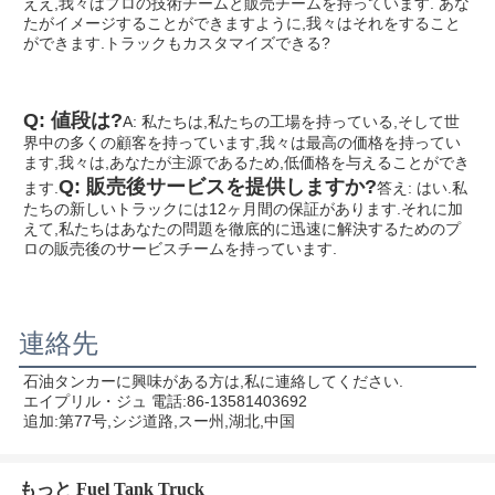
ええ,我々はプロの技術チームと販売チームを持っています. あな
たがイメージすることができますように,我々はそれをすること
ができます.
トラックもカスタマイズできる?
Q: 値段は?
A: 私たちは,私たちの工場を持っている,そして世
界中の多くの顧客を持っています,我々は最高の価格を持ってい
ます,我々は,あなたが主源であるため,低価格を与えることができ
Q: 販売後サービスを提供しますか?
ます.
答え: はい.私
たちの新しいトラックには12ヶ月間の保証があります.それに加
えて,私たちはあなたの問題を徹底的に迅速に解決するためのプ
ロの販売後のサービスチームを持っています.
連絡先
石油タンカーに興味がある方は,私に連絡してください.
エイプリル・ジュ 電話:86-13581403692
追加:第77号,シジ道路,スー州,湖北,中国
もっと Fuel Tank Truck