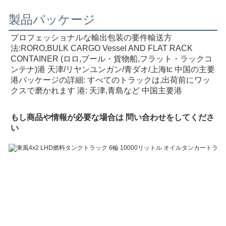
製品パッケージ
プロフェッショナルな輸出包装の要件
輸送方
法:RORO,BULK CARGO Vessel AND FLAT RACK 
CONTAINER (ロロ,ブール・貨物船,フラット・ラックコ
ンテナ)
港 天津/リヤンユンガン/青ダオ/上海
tc 中国の主要
港
パッケージの詳細: すべてのトラックは,出荷前にワッ
クスで磨かれます 港: 天津,青島など 中国主要港
もし
商品や情報が必要な場合は 問い合わせをしてくださ
い