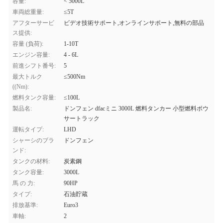
容量:
< 5000L
車両総重量:
≤5T
アフターサービ
ビデオ技術サポート,オンラインサポート,無料の部品
ス提供:
容量 (負荷):
1-10T
エンジン容量:
4 - 6L
前進シフト番号:
5
最大トルク
≤500Nm
((Nm):
燃料タンク容量:
≤100L
製品名:
ドンフェン dfacミニ 3000L 燃料タンカー 小型燃料ボウ
サートラック
運転タイプ:
LHD
シャーシのブラ
ドンフェン
ンド:
タンクの材料:
炭素鋼
タンク容量:
3000L
馬 の 力:
90HP
タイプ:
石油貯蔵
排放基準:
Euro3
車軸:
2