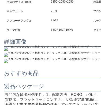
5350×2050x2550
全体のサイズ（mm）
標準排出
キャブシート
2、3
フロント
21/12
アプローチアングル
ステアリ
6.50R16LT 10PR
タイヤ仕様
タイヤ番
詳細画像
おすすめ商品
製品パッケージ
専門的な輸出梱包要件。1。
配送方法：RORO、バルク
貨物船、フラットラックコンテナ
。天津/連雲港/青島/上
海港など中国主要港
梱包の詳細：すべてのトラックは出