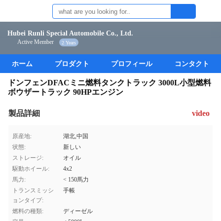
Hubei Runli Special Automobile Co., Ltd.
Active Member
2 Years
ホーム
プロダクト
プロフィール
コンタクト
ドンフェンDFACミニ燃料タンクトラック 3000L小型燃料
ボウザートラック 90HPエンジン
製品詳細
video
原産地:
湖北,中国
状態:
新しい
ストレージ:
オイル
駆動ホイール:
4x2
馬力:
< 150馬力
トランスミッシ
手帳
ョンタイプ:
燃料の種類:
ディーゼル