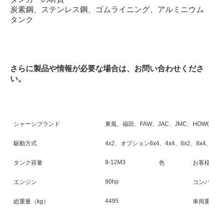
炭素鋼、ステンレス鋼、ゴムライニング、アルミニウム
タンク
さらに製品や情報が必要な場合は、お問い合わせくださ
い。
シャーシブランド
東風、福田、FAW、JAC、JMC、HOWO
駆動方式
4x2、オプション6x4、4x4、6x2、8x4、
8-12M3
タンク容量
色
お客様の
90hp
エンジン
コンパー
4495
総重量（kg）
車両重量