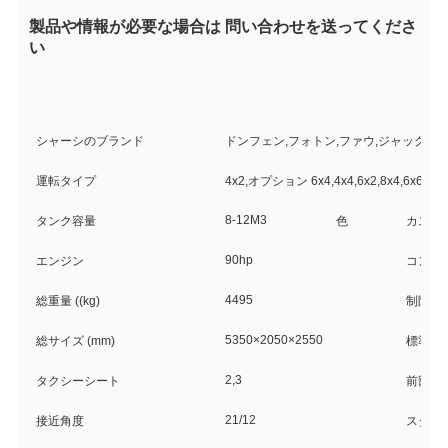
製品や情報が必要な場合は 問い合わせを送ってくださ
い
シャーシのブランド
ドンフェン,フォトン,ファウ,ジャック,J
運転タイプ
4x2,オプション 6x4,4x4,6x2,8x4,6x6
8-12M3
タンク容量
色
カスタ
90hp
エンジン
コンパ
4495
総重量 ((kg)
制限重量 
5350×2050×2550
総サイズ (mm)
標準排
2,3
タクシーシート
前部/
21/12
接近角度
スター