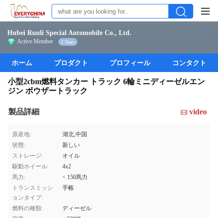
Hubei Runli Special Automobile Co., Ltd.
Active Member
2 Years
ホーム
プロダクト
プロフィール
コンタクト
小型2cbm燃料タンカー トラック 6輪ミニディーゼルエン
ジン ボウザートラック
製品詳細
video
原産地:
湖北,中国
状態:
新しい
ストレージ:
オイル
駆動ホイール:
4x2
馬力:
< 150馬力
トランスミッシ
手帳
ョンタイプ:
燃料の種類:
ディーゼル