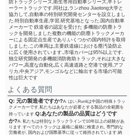
防トラックシリーズ,衛生専用自動車シリーズ,半トレ
ーラートラックです.同社は,ランzhou Jiaotong大学と
協力して,自動車の特別研究開発センターを設立しまし
た.特別自動車生産,学習,研究基地となった.国内自動車
メーカーで 鉄道省の認定を受けた 多機能の防塵トラ
ックを開発しました複数の機能の防塵トラックメーカ
ーによる固定点生産であり,いくつかの国内特許を取得
しました.この車両は,主要鉄道線における塵汚染防止
に広く使用されています.,市場カバーは95%以上です. 
独立研究開発の多機能消防救助トラック,それは大きな
パワー,高度な自動化,広く高速道路と空港で使用,アフ
リカ,中央アジア,モンゴルなどに輸出する市場の可能
性は巨大です
よくある質問
Q: 元の製造者ですか?
A: はい,Runliは中国の特殊トラッ
クメーカーです,私たちはあなたが必要とする製品の全範囲を
Q:あなたの製品の品質はどうです
持っています.
か?
A: 私たちは特別なトラックラインで10年以上の経験があ
ります.すべてのトラックは,厳格に厳格に検査され, 専門的な
労働者が, 国内および国際基準に従って維持されています.納