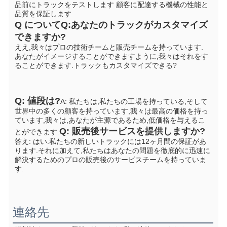
品前にトラックをテストします 顧客に配達する機械の性能と
品質を保証します
Q について
Q:あなたのトラックがカスタマイズ
できますか?
ええ,我々はプロの技術チームと販売チームを持っています. 
あなたがイメージすることができますように,我々はそれをす
ることができます.
トラックもカスタマイズできる?
Q: 値段は?
A: 私たちは,私たちの工場を持っている,そして
世界中の多くの顧客を持っています,我々は最高の価格を持っ
ています,我々は,あなたが主源であるため,低価格を与えるこ
Q: 販売後サービスを提供しますか?
とができます.
答え: はい.私たちの新しいトラックには12ヶ月間の保証があ
ります.それに加えて,私たちはあなたの問題を徹底的に迅速に
解決するためのプロの販売後のサービスチームを持っていま
す.
連絡先