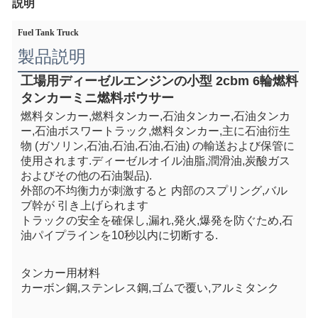
説明
Fuel Tank Truck
製品説明
工場用ディーゼルエンジンの小型 2cbm 6輪燃料
タンカーミニ燃料ボウサー
燃料タンカー,燃料タンカー,石油タンカー,石油タンカ
ー,石油ボスワートラック,燃料タンカー,主に石油衍生
物 (ガソリン,石油,石油,石油,石油) の輸送および保管に
使用されます.ディーゼルオイル油脂,潤滑油,炭酸ガス
およびその他の石油製品).
外部の不均衡力が刺激すると 内部のスプリング,バル
ブ幹が 引き上げられます
トラックの安全を確保し,漏れ,発火,爆発を防ぐため,石
油パイプラインを10秒以内に切断する.
タンカー用材料
カーボン鋼,ステンレス鋼,ゴムで覆い,アルミタンク