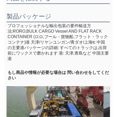
製品パッケージ
プロフェッショナルな輸出包装の要件
輸送方
法:RORO,BULK CARGO Vessel AND FLAT RACK 
CONTAINER (ロロ,ブール・貨物船,フラット・ラック
コンテナ)
港 天津/リヤンユンガン/青ダオ/上海
tc 中国
の主要港
パッケージの詳細: すべてのトラックは,出荷
前にワックスで磨かれます 港: 天津,青島など 中国主要
港
もし
商品や情報が必要な場合は 問い合わせをしてくだ
さい