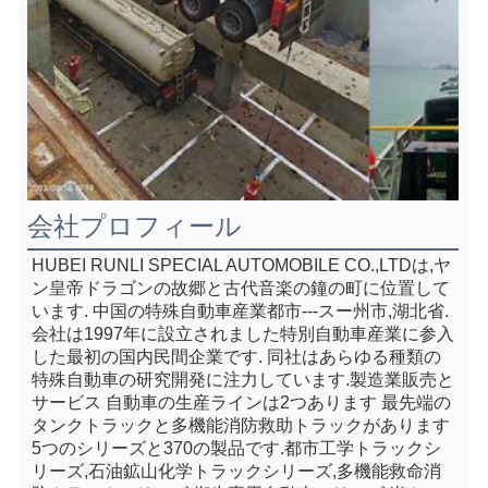
会社プロフィール
HUBEI RUNLI SPECIAL AUTOMOBILE CO.,LTDは,ヤ
ン皇帝ドラゴンの故郷と古代音楽の鐘の町に位置して
います. 中国の特殊自動車産業都市---スー州市,湖北省.
会社は1997年に設立されました特別自動車産業に参入
した最初の国内民間企業です. 同社はあらゆる種類の
特殊自動車の研究開発に注力しています.製造業販売と
サービス 自動車の生産ラインは2つあります 最先端の
タンクトラックと多機能消防救助トラックがあります
5つのシリーズと370の製品です.都市工学トラックシ
リーズ,石油鉱山化学トラックシリーズ,多機能救命消