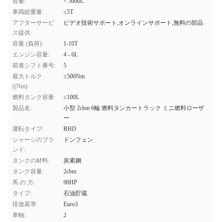
容量:
< 5000L
車両総重量:
≤5T
アフターサービ
ビデオ技術サポート,オンラインサポート,無料の部品
ス提供:
容量 (負荷):
1-10T
エンジン容量:
4 - 6L
前進シフト番号:
5
最大トルク
≤500Nm
((Nm):
燃料タンク容量:
≤100L
製品名:
小型 2cbm 6輪 燃料タンカートラック ミニ燃料ローザ
ー
運転タイプ:
RHD
シャーシのブラ
ドンフェン
ンド:
タンクの材料:
炭素鋼
タンク容量:
2cbm
馬 の 力:
90HP
タイプ:
石油貯蔵
排放基準:
Euro3
車軸:
2