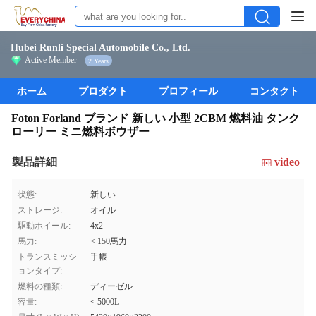
Hubei Runli Special Automobile Co., Ltd.
Active Member
2 Years
ホーム
プロダクト
プロフィール
コンタクト
Foton Forland ブランド 新しい 小型 2CBM 燃料油 タンク
ローリー ミニ燃料ボウザー
製品詳細
video
状態:
新しい
ストレージ:
オイル
駆動ホイール:
4x2
馬力:
< 150馬力
トランスミッシ
手帳
ョンタイプ:
燃料の種類:
ディーゼル
容量:
< 5000L