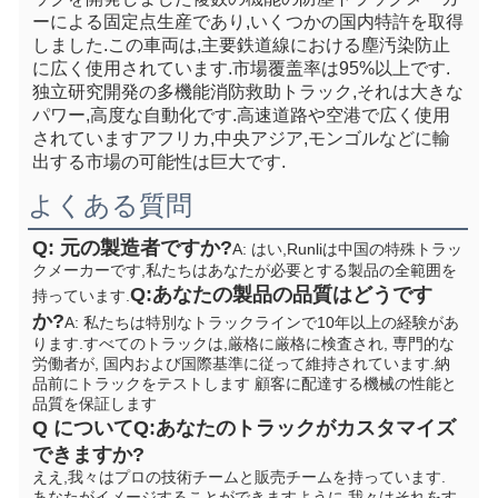
ーによる固定点生産であり,いくつかの国内特許を取得
しました.この車両は,主要鉄道線における塵汚染防止
に広く使用されています.市場覆盖率は95%以上です. 
独立研究開発の多機能消防救助トラック,それは大きな
パワー,高度な自動化です.高速道路や空港で広く使用
されていますアフリカ,中央アジア,モンゴルなどに輸
出する市場の可能性は巨大です.
よくある質問
Q: 元の製造者ですか?
A: はい,Runliは中国の特殊トラッ
クメーカーです,私たちはあなたが必要とする製品の全範囲を
Q:あなたの製品の品質はどうです
持っています.
か?
A: 私たちは特別なトラックラインで10年以上の経験があ
ります.すべてのトラックは,厳格に厳格に検査され, 専門的な
労働者が, 国内および国際基準に従って維持されています.納
品前にトラックをテストします 顧客に配達する機械の性能と
品質を保証します
Q について
Q:あなたのトラックがカスタマイズ
できますか?
ええ,我々はプロの技術チームと販売チームを持っています. 
あなたがイメージすることができますように,我々はそれをす