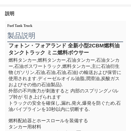
説明
Fuel Tank Truck
製品説明
フォトン・フォアランド 全新小型2CBM燃料油
タンクトラック ミニ燃料ボウサー
燃料タンカー,燃料タンカー,石油タンカー,石油タンカ
ー,石油ボスワートラック,燃料タンカー,主に石油衍生
物 (ガソリン,石油,石油,石油,石油) の輸送および保管に
使用されます.ディーゼルオイル油脂,潤滑油,炭酸ガス
およびその他の石油製品).
外部の不均衡力が刺激すると 内部のスプリング,バル
ブ幹が 引き上げられます
トラックの安全を確保し,漏れ,発火,爆発を防ぐため,石
油パイプラインを10秒以内に切断する.
燃料配給器とホースロールを装備する
タンカー用材料