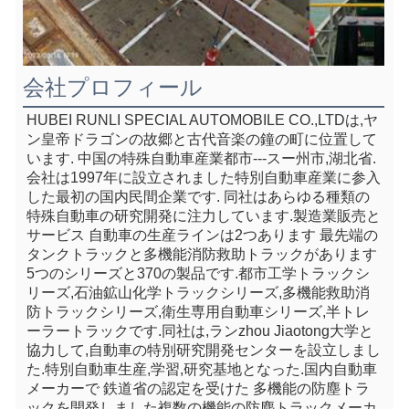
会社プロフィール
HUBEI RUNLI SPECIAL AUTOMOBILE CO.,LTDは,ヤ
ン皇帝ドラゴンの故郷と古代音楽の鐘の町に位置して
います. 中国の特殊自動車産業都市---スー州市,湖北省.
会社は1997年に設立されました特別自動車産業に参入
した最初の国内民間企業です. 同社はあらゆる種類の
特殊自動車の研究開発に注力しています.製造業販売と
サービス 自動車の生産ラインは2つあります 最先端の
タンクトラックと多機能消防救助トラックがあります
5つのシリーズと370の製品です.都市工学トラックシ
リーズ,石油鉱山化学トラックシリーズ,多機能救助消
防トラックシリーズ,衛生専用自動車シリーズ,半トレ
ーラートラックです.同社は,ランzhou Jiaotong大学と
協力して,自動車の特別研究開発センターを設立しまし
た.特別自動車生産,学習,研究基地となった.国内自動車
メーカーで 鉄道省の認定を受けた 多機能の防塵トラ
ックを開発しました複数の機能の防塵トラックメーカ