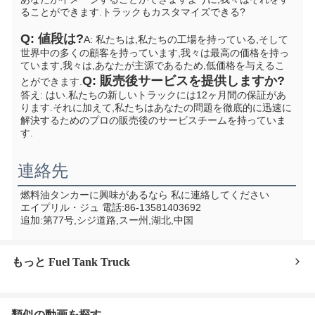
ることができます.
トラックもカスタマイズできる?
Q: 値段は?
A: 私たちは,私たちの工場を持っている,そして
世界中の多くの顧客を持っています,我々は最高の価格を持っ
ています,我々は,あなたが主源であるため,低価格を与えるこ
Q: 販売後サービスを提供しますか?
とができます.
答え: はい.私たちの新しいトラックには12ヶ月間の保証があ
ります.それに加えて,私たちはあなたの問題を徹底的に迅速に
解決するためのプロの販売後のサービスチームを持っていま
す.
連絡先
燃料油タンカーに興味があるなら 私に連絡してください
エイプリル・ジュ 電話:86-13581403692
追加:第77号,シジ道路,スー州,湖北,中国
もっと Fuel Tank Truck
類似の動画を探す