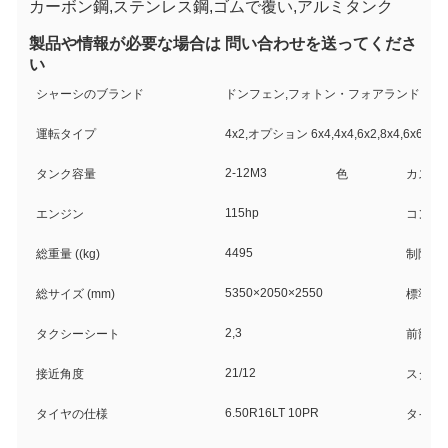
カーボン鋼,ステンレス鋼,ゴムで覆い,アルミタンク
製品や情報が必要な場合は 問い合わせを送ってくださ
い
シャーシのブランド
ドンフェン,フォトン・フォアランド,FAW,JA
運転タイプ
4x2,オプション 6x4,4x4,6x2,8x4,6x6
2-12M3
タンク容量
色
カスタ
115hp
エンジン
コンパ
4495
総重量 ((kg)
制限重量 
5350×2050×2550
総サイズ (mm)
標準排
2,3
タクシーシート
前部/
21/12
接近角度
スター
6.50R16LT 10PR
タイヤの仕様
タイヤ