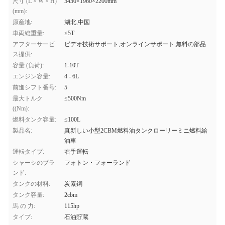
尺寸 (L × W × H)
5430×1960×2200mm
(mm):
原産地:
湖北,中国
車両総重量:
≤5T
アフターサービ
ビデオ技術サポート,オンラインサポート,無料の部品
ス提供:
容量 (負荷):
1-10T
エンジン容量:
4 - 6L
前進シフト番号:
5
最大トルク
≤500Nm
((Nm):
燃料タンク容量:
≤100L
製品名:
真新しい小型2CBM燃料油タンクローリーミニ燃料給
油車
運転タイプ:
右手運転
シャーシのブラ
フォトン・フォーランド
ンド:
タンクの材料:
炭素鋼
タンク容量:
2cbm
馬 の 力:
115hp
タイプ:
石油貯蔵