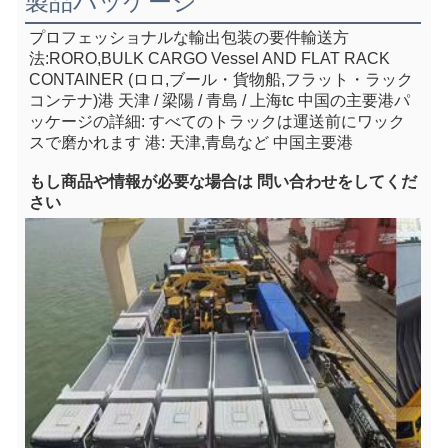
製品パッケージ
プロフェッショナルな輸出包装の要件
輸送方
法:RORO,BULK CARGO Vessel AND FLAT RACK 
CONTAINER (ロロ,ブール・貨物船,フラット・ラック
コンテナ)
港 天津 / 梁陽 / 青島 / 上海
tc 中国の主要港
パ
ッケージの詳細: すべてのトラックは運送前にワック
スで磨かれます 港: 天津,青島など 中国主要港
もし
商品や情報が必要な場合は 問い合わせをしてくだ
さい