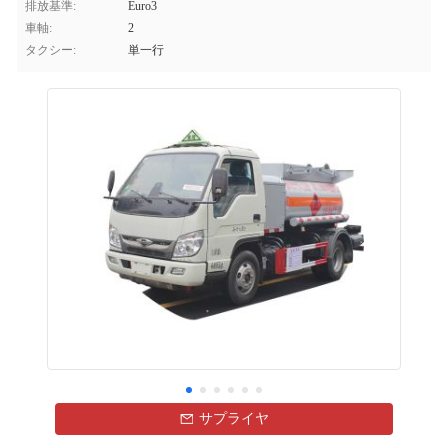
排放基準:
Euro3
車軸:
2
タクシー:
単一行
サプライヤ