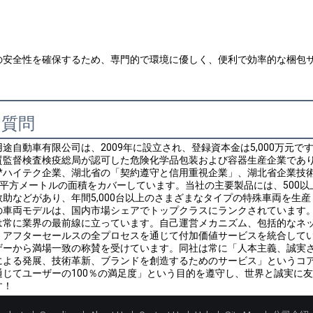
の安全性を確保するため、専門的で環境に優しく、便利で効率的な梱包
る質問
途自動車有限公司は、2009年に設立され、登録資本金は5,000万元
質監督検査検疫総局が認可した危険化学品包装および容器生産企業であ
**ハイテク企業、湖北省の「契約遵守と信用重視企業」、湖北省企業技
000平方メートルの面積をカバーしています。当社の主要製品には、50
救助などがあり、年間5,000台以上のさまざまなタイプの特殊車両を生
の車両モデルは、国内市場シェアでトップクラスにランクされています。
は常に業界の最前線に立っています。自己運営メカニズム、包括的なネ
、アフターセールスの全プロセスを通じて付加価値サービスを統合して
ザーから満場一致の称賛を受けています。同社は常に「人本主義、誠実
による発展、技術革新、ブランドを創造するためのサービス」というコア
通じてユーザーの100％の満足度」という目的を遵守し、世界と誠実に
す！