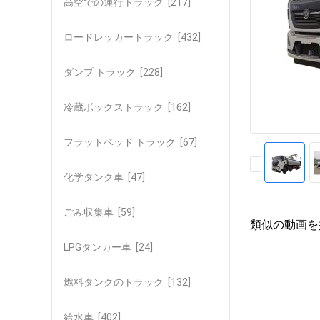
高空での運行トラック
[217]
ロードレッカートラック
[432]
ダンプ トラック
[228]
冷蔵ボックストラック
[162]
フラットベッド トラック
[67]
化学タンク車
[47]
ごみ収集車
[59]
類似の動画を
LPGタンカー車
[24]
燃料タンクのトラック
[132]
給水車
[402]