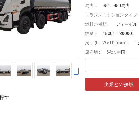
馬力 :
351 - 450馬力
トランスミッションタイプ :
燃料の種類 :
ディーゼル
容量 :
15001～30000L
尺寸 (L × W × H) (mm) :
1
原産地 :
湖北,中国
企業との接触
探す