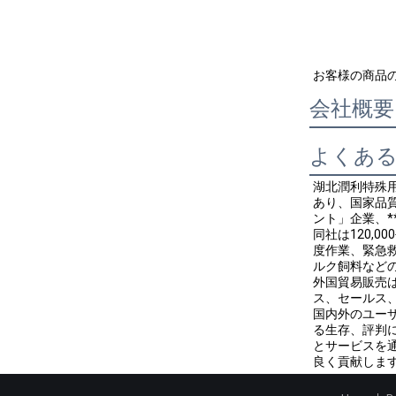
お客様の商品
会社概要
よくあ
湖北潤利特殊用
あり、国家品
ント」企業、
同社は120,
度作業、緊急
ルク飼料など
外国貿易販売
ス、セールス
国内外のユー
る生存、評判
とサービスを
良く貢献しま