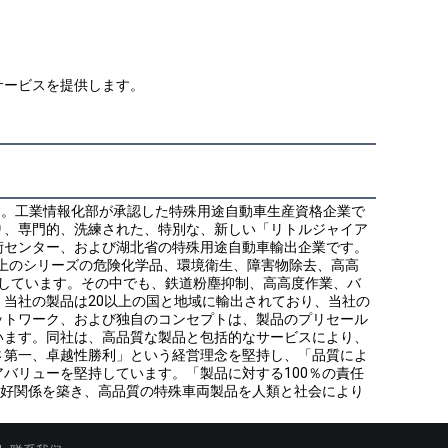
サービスを提供します。
です。工業情報化部が承認した特殊用途自動車生産資格企業で
り、専門的、洗練された、特別な、新しい「リトルジャイア
術センター、および湖北省の特殊用途自動車輸出企業です。
0以上のシリーズの危険化学品、環境衛生、障害物除去、高高
産しています。その中でも、鉄道粉塵抑制、高高度作業、バ
当社の製品は20以上の国と地域に輸出されており、当社の
ットワーク、および独自のコンセプトは、製品のプリセール
います。同社は、高品質な製品と包括的なサービスにより、
さ第一、卓越性勝利」という経営理念を堅持し、「品質によ
バリューを堅持しています。「製品に対する100％の責任
友好関係を築き、高品質の特殊車両製品を人類と社会により