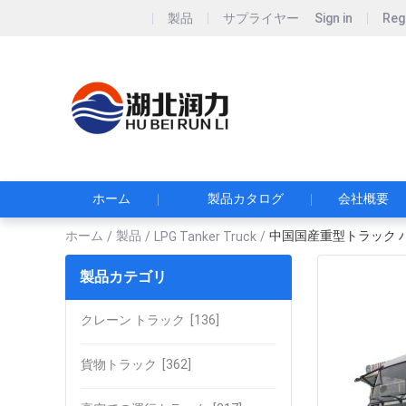
製品
サプライヤー
Sign in
Reg
Hubei Runli S
湖北润力专用汽车有
ホーム
製品カタログ
会社概要
ホーム
製品
中国国産重型トラック ハオウ
/
/
LPG Tanker Truck
/
製品カテゴリ
クレーン トラック
[136]
貨物トラック
[362]