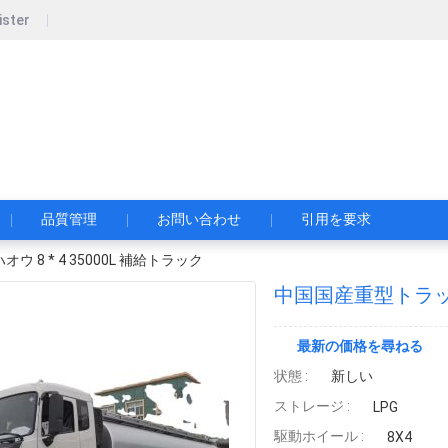
ister
pecial Automobile Co., Ltd.
限公司
品質管理
お問い合わせ
引用を要求
 8 * 4 35000L 補給トラック
中国国産重型トラック 
最新の価格を尋ねる
状態 :
新しい
ストレージ :
LPG
駆動ホイール :
8X4