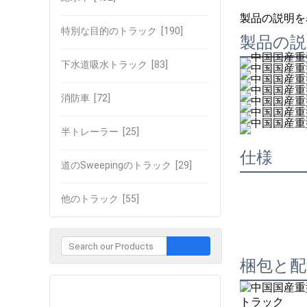
製品の説明を
特別な目的のトラック
[190]
製品の説
下水道吸水トラック
[83]
消防車
[72]
半トレーラー
[25]
仕様
道のSweepingのトラック
[29]
他のトラック
[55]
梱包と配
企業との接触