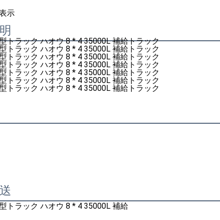
表示
明
送