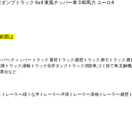
範囲は:
,ダンパー,ティッパー トラック 重荷トラック;横壁トラック;牽引トラック
蔵庫トラック;灌輸トラック化学タンクトラック消防車,ゴミ捨て車,瓦解機
業台など.
車両 トレーラー;様々な半トレーラー;平床トレーラー;骨格トレーラー;横