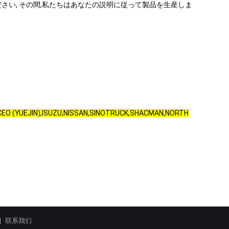
さい, その間,私たちはあなたの説明に従って製品を生産しま
(YUEJIN),ISUZU,NISSAN,SINOTRUCK,SHACMAN,NORTH
联系我们