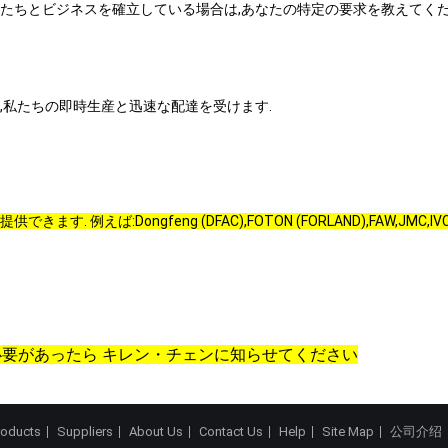
たちとビジネスを確立している場合は,あなたの特定の要求を教えてくだ
,私たちの即時生産と迅速な配達を受けます.
ます. 例えば:Dongfeng (DFAC),FOTON (FORLAND),FAW,JMC,IVCEO 
要があったら キレン・チェンに知らせてください
roducts
Suppliers
About Us
Contact Us
Help
Site Map
公司介绍