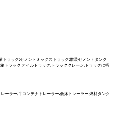
;農業トラック;セメントミックストラック;散装セメントタンク
,箱トラック,オイルトラック,トラッククレーン,トラックに搭
壁トレーラー;半コンテナトレーラー;低床トレーラー;燃料タンク