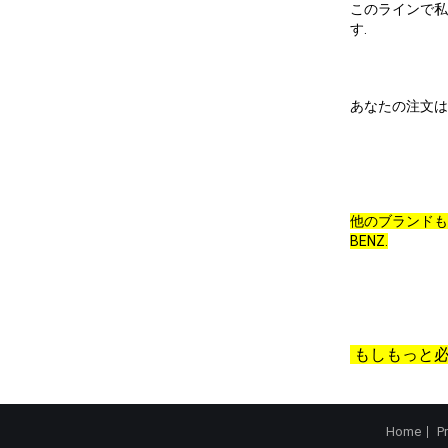
このラインで私
す.
あなたの注文は
他のブランドも提供でき
BENZ.
もしもっと必
Home
P