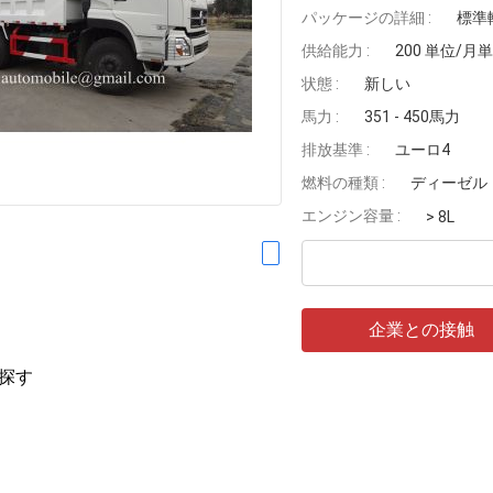
パッケージの詳細 :
標準
供給能力 :
200 単位/月
状態 :
新しい
馬力 :
351 - 450馬力
排放基準 :
ユーロ4
燃料の種類 :
ディーゼル
エンジン容量 :
> 8L
企業との接触
探す