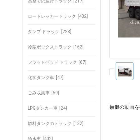
高空での運行トラック
[217]
ロードレッカートラック
[432]
ダンプ トラック
[228]
冷蔵ボックストラック
[162]
フラットベッド トラック
[67]
化学タンク車
[47]
ごみ収集車
[59]
類似の動画を
LPGタンカー車
[24]
燃料タンクのトラック
[132]
給水車
[402]