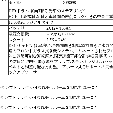
モデル
ZF8098
HF9 ドラム 双面T横断光束のステアリング
HC16 圧縮式軸蓋,軸と車輪間の差点ロック付きの中央二
,
12.00R20
ラジアルタイヤ
バッテリー
2X12V/165Ah
電源交換機
28Vから1500kw
スタート
7.5Kw/24V
D310キャビンは,単寝台,全鋼前向き制御,55前向きに水力
速のフロントガラス拭き機システム,ロミネートされたフ
的に調節可能な運転席と,固定調節可能な副運転席,暖房・
の防日器,調整可能な屋根フラップ,ステレオラジオ/カセッ
ベルトと調整可能な方向盤,エアホーン,4点サポートの完
ックアブソーサ