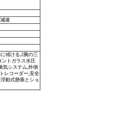
重減速
的に傾ける,2腕の三
ロントガラス水圧
換気システム,外側
トレコーダー,安全
全浮動式懸垂とショ