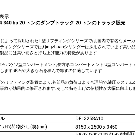
表示
 340 hp 20 トンのダンプトラック 20 トンのトラック販売
製品によって採用されたT型リフティングシリーズでは,国内で有名なメー
ティングシリーズでは,Qingzhuanシリンダーは採用されています高
製品には高い硬さと持ち上げ能力の特徴があります.
は,鉱石バケツ型コンパートメント,長方形コンパートメント,U型コンパー
します.鉱石や大きな石を積んで卸すのに適しています.
イプのリフティング装置により,各部品の負荷はより合理的で,液圧システム
事故が効果的に修正されます.,そして持ち上げの信頼性が大幅に向上し
ル
DFL3258A10
(
(笑)
)
 xH)
荷物外し
mm
8150 x 2500 x 3450
(
)
5200×2300×1400
1500
中間