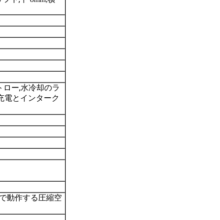
,
トロー
水冷却のラ
充電とインターク
輪で動作する圧縮空