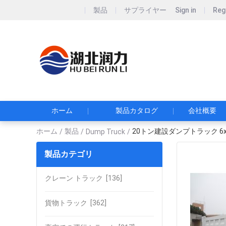
製品
サプライヤー
Sign in
Reg
Hubei Runli S
湖北润力专用汽车有
ホーム
製品カタログ
会社概要
ホーム
製品
20トン建設ダンプトラック 6x
/
/
Dump Truck
/
製品カテゴリ
クレーン トラック
[136]
貨物トラック
[362]