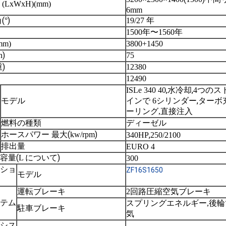
LxWxH)
(mm)
6mm
(
)
角
°
19/27 年
1500年〜1560年
m)
3800+1450
)
h
75
)
重
12380
12490
,
,
ISLe 340 40
水冷却
4つのス
,
モデル
インで 6シリンダー
ターボ
ーリング,直接注入
燃料の種類
ディーゼル
(
)
ホースパワー 最大
kw/rpm
,
340HP
250/2100
排出量
EURO 4
(
)
容量
L について
300
ショ
ZF16S1650
モデル
運転ブレーキ
2回路圧縮空気ブレーキ
テム
スプリングエネルギー,後
駐車ブレーキ
気
シス