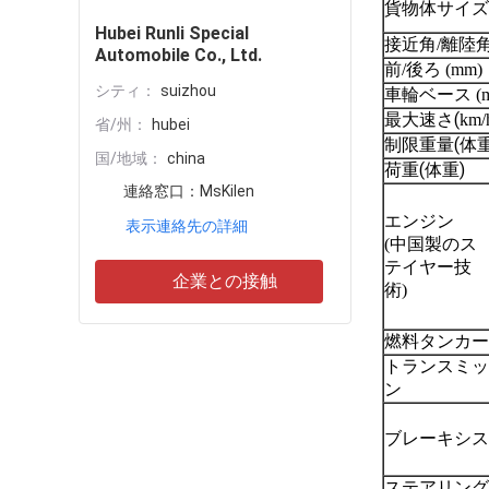
貨物体サイズ (
Hubei Runli Special
接近角/離陸
Automobile Co., Ltd.
前/後ろ (mm)
シティ：
suizhou
車輪ベース (m
(
最大速さ
km/
省/州：
hubei
(
制限重量
体
国/地域：
china
(
)
荷重
体重
連絡窓口：
MsKilen
エンジン
表示連絡先の詳細
(中国製のス
テイヤー技
企業との接触
術)
燃料タンカー
トランスミッ
ン
ブレーキシス
ステアリング