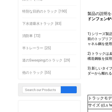
特別な目的のトラック
[190]
製品の説明を
ドンフェン6*4
下水道吸水トラック
[83]
1) シリーズ
消防車
[72]
前のトップリフ
ャネル鋼を使用
半トレーラー
[25]
2) トラック
構造鋼板を採用
道のSweepingのトラック
[29]
3) 新しいタ
他のトラック
[55]
ダーから離れる
トラックモデ
サイズ ((Lx W
企業との接触