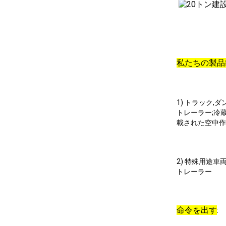
私たちの製品
1) トラック
トレーラー;冷
載された空中作
2) 特殊用途
トレーラー
命令を出す
: