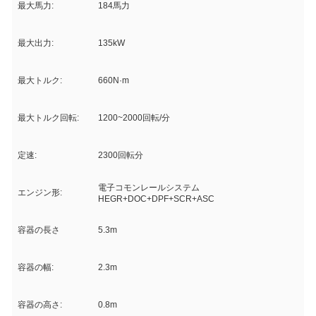
最大馬力:
184馬力
最大出力:
135kW
最大トルク:
660N·m
最大トルク回転:
1200~2000回転/分
定速:
2300回転分
電子コモンレールシステム
エンジン形:
HEGR+DOC+DPF+SCR+ASC
容器の長さ
5.3m
容器の幅:
2.3m
容器の高さ:
0.8m