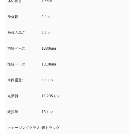
体の長さ:
7.56m
身体幅:
2.4m
身体の高さ:
2.6m
前輪ベース:
1830mm
後輪ベース:
1810mm
車両重量:
6.6トン
名乗荷:
11.205トン
総質量:
18トン
トナージングクラス:
軽トラック