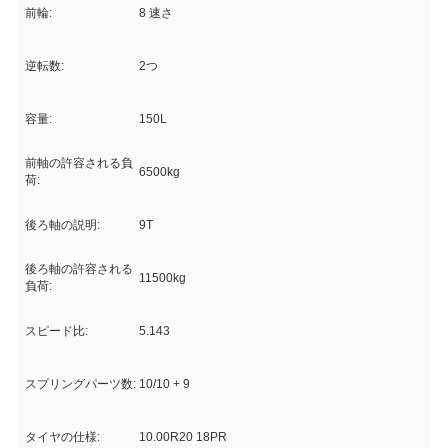
前輪:
8 速さ
逆転数:
2つ
容量:
150L
前軸の許容される負
6500kg
荷:
後ろ軸の説明:
9T
後ろ軸の許容される
11500kg
負荷:
スピード比:
5.143
スプリングパーツ数:
10/10 + 9
タイヤの仕様:
10.00R20 18PR