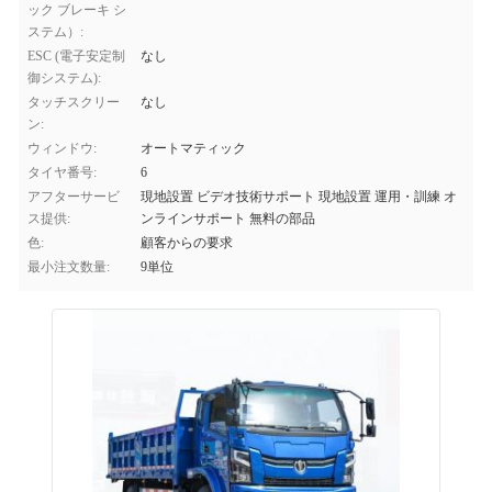
ック ブレーキ シ
ステム）:
ESC (電子安定制
なし
御システム):
タッチスクリー
なし
ン:
ウィンドウ:
オートマティック
タイヤ番号:
6
アフターサービ
現地設置 ビデオ技術サポート 現地設置 運用・訓練 オ
ス提供:
ンラインサポート 無料の部品
色:
顧客からの要求
最小注文数量:
9単位