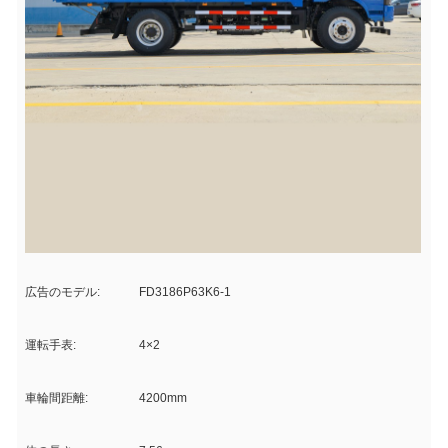
広告のモデル:
FD3186P63K6-1
運転手表:
4×2
車輪間距離:
4200mm