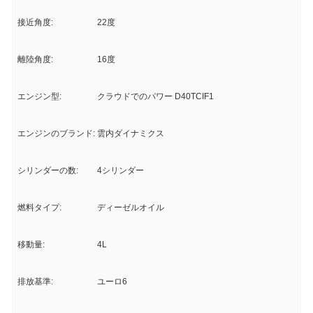
接近角度:
22度
離陸角度:
16度
エンジン型:
クラウドでのパワー D40TCIF1
エンジンのブランド:
雲内ダイナミクス
シリンダーの数:
4シリンダー
燃料タイプ:
ディーゼルオイル
移動量:
4L
排放基準:
ユーロ6