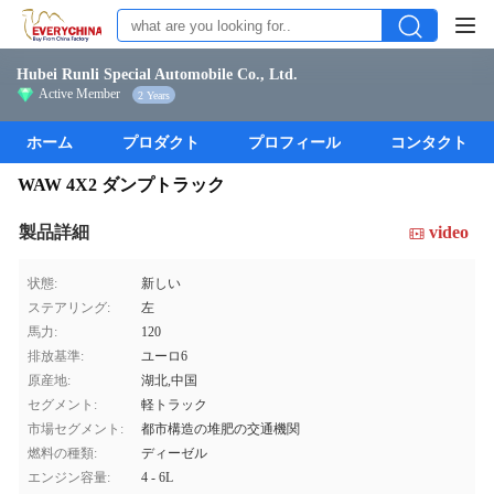
Hubei Runli Special Automobile Co., Ltd.
Active Member
2 Years
ホーム
プロダクト
プロフィール
コンタクト
WAW 4X2 ダンプトラック
製品詳細
video
状態:
新しい
ステアリング:
左
馬力:
120
排放基準:
ユーロ6
原産地:
湖北,中国
セグメント:
軽トラック
市場セグメント:
都市構造の堆肥の交通機関
燃料の種類:
ディーゼル
エンジン容量:
4 - 6L