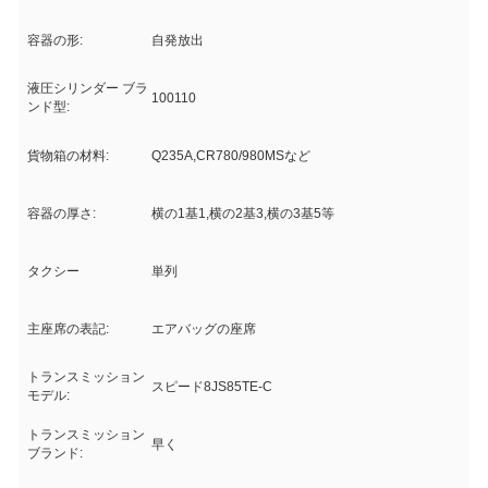
容器の形:
自発放出
液圧シリンダー ブラ
100110
ンド型:
貨物箱の材料:
Q235A,CR780/980MSなど
容器の厚さ:
横の1基1,横の2基3,横の3基5等
タクシー
単列
主座席の表記:
エアバッグの座席
トランスミッション
スピード8JS85TE-C
モデル:
トランスミッション
早く
ブランド: