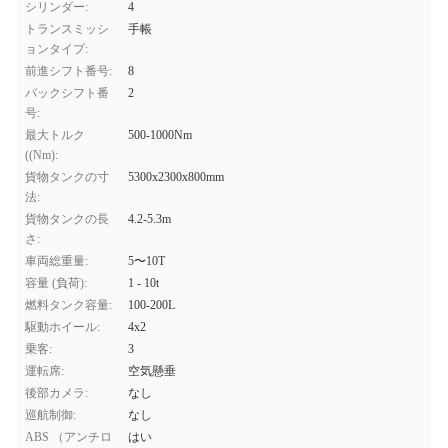
シリンダー:
4
トランスミッシ
手帳
ョンタイプ:
前進シフト番号:
8
バックシフト番
2
号:
最大トルク
500-1000Nm
((Nm):
貨物タンクの寸
5300x2300x800mm
法:
貨物タンクの長
4.2-5.3m
さ:
車両総重量:
5〜10T
容量 (負荷):
1 - 10t
燃料タンク容量:
100-200L
駆動ホイール:
4x2
乗客:
3
運転席:
空気懸垂
後部カメラ:
なし
巡航制御:
なし
ABS （アンチロ
はい