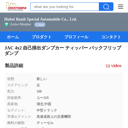
Hubei Runli Special Automobile Co., Ltd.
Active Member
2 Years
ホーム
プロダクト
プロフィール
コンタクト
JAC 4x2 自己排出ダンプカー ティッパー バックフリップ
ダンプ
製品詳細
video
状態:
新しい
ステアリング:
左
馬力:
160
排放基準:
ユーロ6
原産地:
湖北,中国
セグメント:
中型トラック
市場セグメント:
高速道路上の交通機関
燃料の種類:
ディーゼル