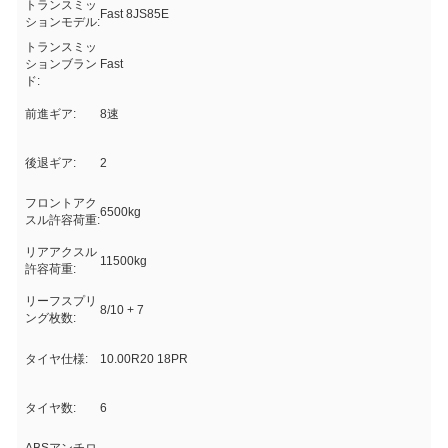
トランスミッ
Fast 8JS85E
ションモデル:
トランスミッ
ションブラン
Fast
ド:
前進ギア:
8速
後退ギア:
2
フロントアク
6500kg
スル許容荷重:
リアアクスル
11500kg
許容荷重:
リーフスプリ
8/10 + 7
ング枚数:
タイヤ仕様:
10.00R20 18PR
タイヤ数:
6