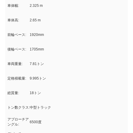
車体幅:
2.325 m
車体高:
2.65 m
前輪ベース:
1920mm
後輪ベース:
1705mm
車両重量:
7.81トン
定格積載量:
9.995トン
総質量:
18トン
トン数クラス:
中型トラック
アプローチア
6500度
ングル: