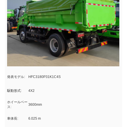
発表モデル:
HFC3180P31K1C4S
駆動形式:
4X2
ホイールベー
3600mm
ス:
車体長:
6.025 m