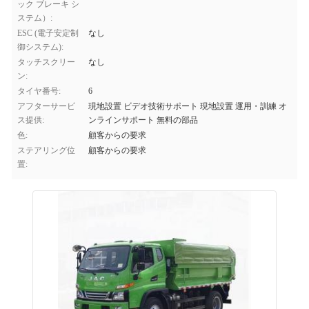
ック ブレーキ シ
ステム）:
ESC (電子安定制
なし
御システム):
タッチスクリー
なし
ン:
タイヤ番号:
6
アフターサービ
現地設置 ビデオ技術サポート 現地設置 運用・訓練 オ
ス提供:
ンラインサポート 無料の部品
色:
顧客からの要求
ステアリング位
顧客からの要求
置: