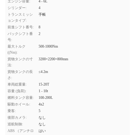
エンジン容量:
4 - 6L
シリンダー:
4
トランスミッシ
手帳
ョンタイプ:
前進シフト番号:
8
バックシフト番
2
号:
最大トルク
500-1000Nm
((Nm):
貨物タンクの寸
3200×2200×800mm
法:
貨物タンクの長
≤4.2m
さ:
車両総重量:
15-20T
容量 (負荷):
1 - 10t
燃料タンク容量:
100-200L
駆動ホイール:
4x2
乗客:
5
後部カメラ:
なし
巡航制御:
なし
ABS （アンチロ
はい