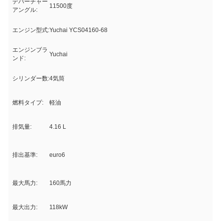
デパーチャー
11500度
アングル:
エンジン型式:
Yuchai YCS04160-68
エンジンブラ
Yuchai
ンド:
シリンダー数:
4気筒
燃料タイプ:
軽油
排気量:
4.16 L
排出基準:
euro6
最大馬力:
160馬力
最大出力:
118kW