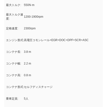
最大トルク:
550N·m
最大トルク速
1200-1900rpm
度:
定格速度:
2300rpm
エンジン形式:
高電圧コモンレール+EGR+DOC+DPF+SCR+ASC
コンテナ長:
3.8 m
コンテナ幅:
2.2 m
コンテナ高:
0.8 m
コンテナ形式:
セルフディスチャージ
乗車定員:
5人