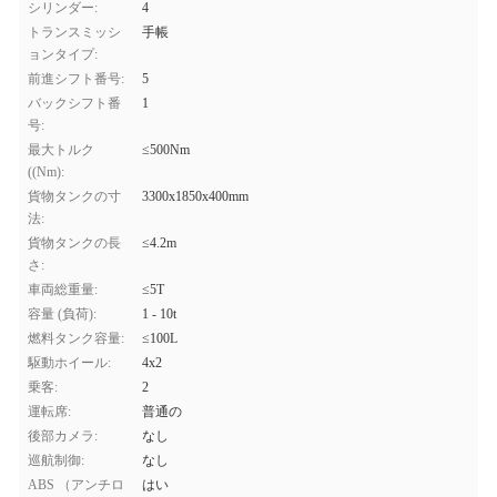
シリンダー:
4
トランスミッシ
手帳
ョンタイプ:
前進シフト番号:
5
バックシフト番
1
号:
最大トルク
≤500Nm
((Nm):
貨物タンクの寸
3300x1850x400mm
法:
貨物タンクの長
≤4.2m
さ:
車両総重量:
≤5T
容量 (負荷):
1 - 10t
燃料タンク容量:
≤100L
駆動ホイール:
4x2
乗客:
2
運転席:
普通の
後部カメラ:
なし
巡航制御:
なし
ABS （アンチロ
はい