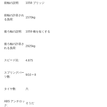
前軸の説明:
1058 ブリッジ
前軸の許容され
1570kg
る負荷:
後ろ軸の説明:
1059 橋を短くする
後ろ軸の許容さ
2925kg
れる負荷:
スピード比:
4.875
スプリングパー
9/10 + 8
ツ数:
タイヤ数:
六
ABS アンチロッ
そうだ
ク: