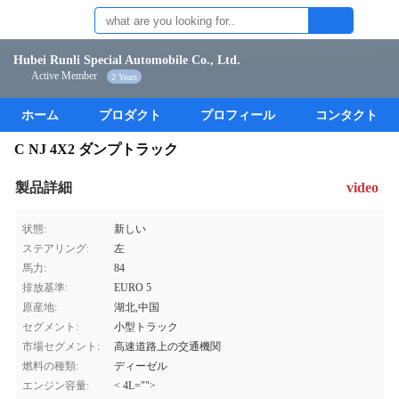
Hubei Runli Special Automobile Co., Ltd.
Active Member
2 Years
ホーム
プロダクト
プロフィール
コンタクト
C NJ 4X2 ダンプトラック
製品詳細
video
状態:
新しい
ステアリング:
左
馬力:
84
排放基準:
EURO 5
原産地:
湖北,中国
セグメント:
小型トラック
市場セグメント:
高速道路上の交通機関
燃料の種類:
ディーゼル
エンジン容量:
< 4L="">