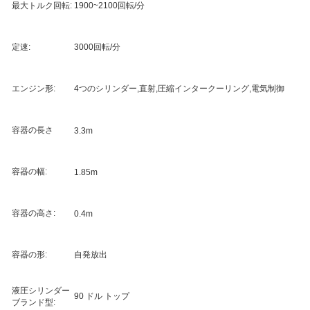
最大トルク回転:
1900~2100回転/分
定速:
3000回転/分
エンジン形:
4つのシリンダー,直射,圧縮インタークーリング,電気制御
容器の長さ
3.3m
容器の幅:
1.85m
容器の高さ:
0.4m
容器の形:
自発放出
液圧シリンダー
90 ドル トップ
ブランド型: