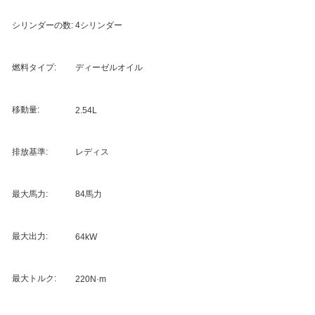
シリンダーの数:
4シリンダー
燃料タイプ:
ディーゼルオイル
移動量:
2.54L
排放基準:
レディス
最大馬力:
84馬力
最大出力:
64kW
最大トルク:
220N·m