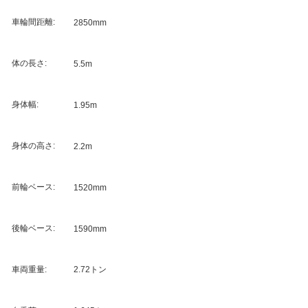
車輪間距離:
2850mm
体の長さ:
5.5m
身体幅:
1.95m
身体の高さ:
2.2m
前輪ベース:
1520mm
後輪ベース:
1590mm
車両重量:
2.72トン