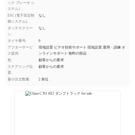
ック ブレーキ シ
ステム）:
ESC (電子安定制
なし
御システム):
タッチスクリー
なし
ン:
タイヤ番号:
6
アフターサービ
現地設置 ビデオ技術サポート 現地設置 運用・訓練 オ
ス提供:
ンラインサポート 無料の部品
色:
顧客からの要求
ステアリング位
顧客からの要求
置:
最小注文数量:
2 単位