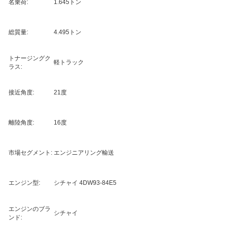
名乗荷:
1.645トン
総質量:
4.495トン
トナージングク
軽トラック
ラス:
接近角度:
21度
離陸角度:
16度
市場セグメント:
エンジニアリング輸送
エンジン型:
シチャイ 4DW93-84E5
エンジンのブラ
シチャイ
ンド: