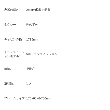
容器の厚さ:
2mmの模様の足首
タクシー
列の半分
キャビンの幅:
1735mm
トランスミッシ
5速トランスミッション
ョンモデル:
前輪:
第5ギア
逆転数:
1つ
フレームサイズ:
170×65×6-760mm